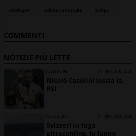
oftringen
polizia cantonale
zurigo
COMMENTI
NOTIZIE PIÙ LETTE
CANTONE
1 gior
146
376
Nicolò Casolini lascia la
RSI
SVIZZERA
1 gior
100
139
Svizzeri in fuga
oltreconfine, lo fanno