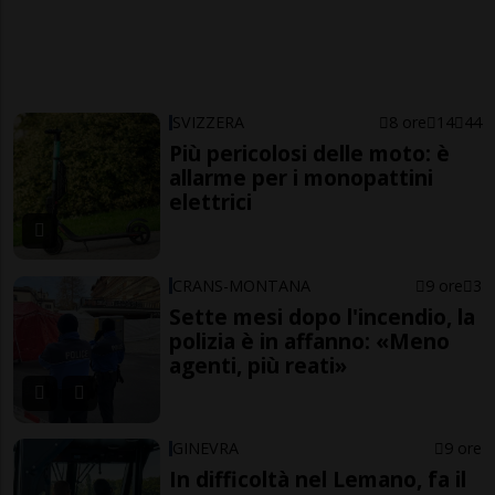
SVIZZERA
8 ore
14
44
Più pericolosi delle moto: è
allarme per i monopattini
elettrici
CRANS-MONTANA
9 ore
3
Sette mesi dopo l'incendio, la
polizia è in affanno: «Meno
agenti, più reati»
GINEVRA
9 ore
In difficoltà nel Lemano, fa il