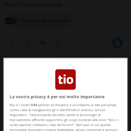
Fonte Polizia cantonale
elaborata da Redazione
15 mag 2026 - 14:10
5
La vostra privacy è per noi molto importante
Noi e i nostri
594
partner archiviamo e accediamo ai dati personali,
come i dati di navigazione gli o identificatori univoci, sul tuo
dispositivo . Selezionando Accetto, abiliti le tecnologie di
Un grave incidente si è verificato questa
tracciamento affinché supportino gli scopi mostrati alla voce "Noi e i
nostri partner trattiamo i dati da fornire". Nel caso in cui queste
mattina, poco dopo le 9:30, sull’autostrada
tecnologie dovessero essere disabilitate, alcuni contenuti e annunci