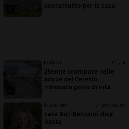
soprattutto per la casa
LUGANO
1 gior
25enne scompare nelle
acque del Ceresio,
ritrovato privo di vita
SCI ALPINO
1 gior
65
286
Lara Gut-Behrami dice
basta