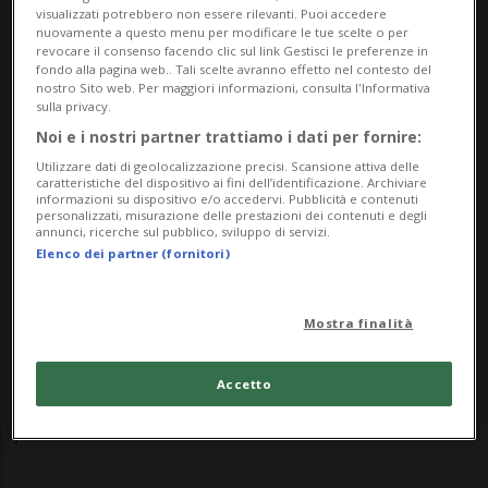
visualizzati potrebbero non essere rilevanti. Puoi accedere
A1 in direzione Zurigo, nel territorio
nuovamente a questo menu per modificare le tue scelte o per
revocare il consenso facendo clic sul link Gestisci le preferenze in
comunale di Oftringen. Per cause ancora
fondo alla pagina web.. Tali scelte avranno effetto nel contesto del
nostro Sito web. Per maggiori informazioni, consulta l'Informativa
in fase di accertamento, si è verificato un
sulla privacy.
Noi e i nostri partner trattiamo i dati per fornire:
tamponamento tra un’autovettura e un
Utilizzare dati di geolocalizzazione precisi. Scansione attiva delle
camion.
caratteristiche del dispositivo ai fini dell’identificazione. Archiviare
informazioni su dispositivo e/o accedervi. Pubblicità e contenuti
personalizzati, misurazione delle prestazioni dei contenuti e degli
annunci, ricerche sul pubblico, sviluppo di servizi.
Secondo le prime ricostruzioni, una
Elenco dei partner (fornitori)
conducente si era fermata con la sua
autovettura sulla corsia d’emergenza. Per
Mostra finalità
motivi ancora da chiarire, un camion che
Accetto
sopraggiungeva ha centrato la parte
posteriore del suo veicolo.