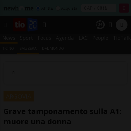
Affitta
Acquista
News
Sport
Focus
Agenda
LAC
People
TioTalk
TICINO
SVIZZERA
DAL MONDO
ARGOVIA
Grave tamponamento sulla A1:
muore una donna