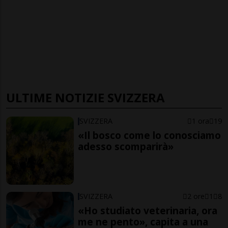
ULTIME NOTIZIE SVIZZERA
SVIZZERA
1 ora
19
«Il bosco come lo conosciamo
adesso scomparirà»
SVIZZERA
2 ore
1
8
«Ho studiato veterinaria, ora
me ne pento», capita a una