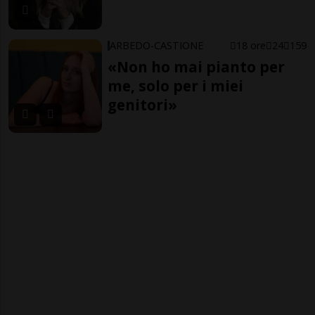
ARBEDO-CASTIONE
18 ore
24
159
«Non ho mai pianto per
me, solo per i miei
genitori»