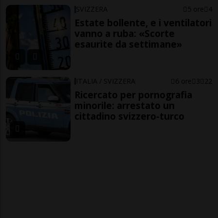
SVIZZERA
5 ore
4
Estate bollente, e i ventilatori
vanno a ruba: «Scorte
esaurite da settimane»
ITALIA / SVIZZERA
6 ore
3
22
Ricercato per pornografia
minorile: arrestato un
cittadino svizzero-turco