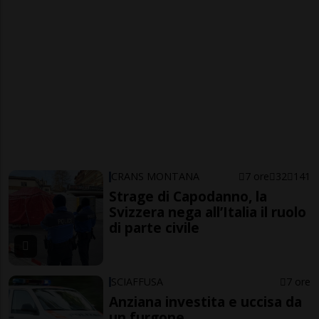
CRANS MONTANA
7 ore
32
141
Strage di Capodanno, la
Svizzera nega all’Italia il ruolo
di parte civile
SCIAFFUSA
7 ore
Anziana investita e uccisa da
un furgone