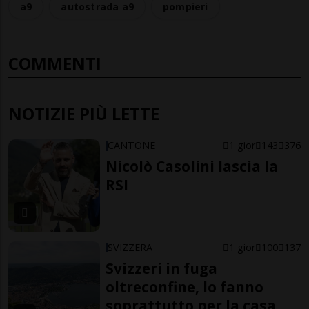
a9
autostrada a9
pompieri
COMMENTI
NOTIZIE PIÙ LETTE
CANTONE
1 gior
143
376
Nicolò Casolini lascia la
RSI
SVIZZERA
1 gior
100
137
Svizzeri in fuga
oltreconfine, lo fanno
soprattutto per la casa