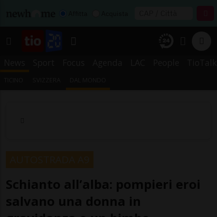
Affitta
Acquista
News
Sport
Focus
Agenda
LAC
People
TioTalk
TICINO
SVIZZERA
DAL MONDO
AUTOSTRADA A9
Schianto all’alba: pompieri eroi
salvano una donna in