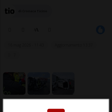
di Cronaca Ticino
16 mag 2026 - 11:43
Aggiornamento 13:37
7
COMO - Prima lo schianto in autostrada,