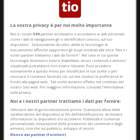
poi l’apprensione dei soccorritori per le
persone coinvolte nell'impatto che lascia
spazio alla commozione, dopo che dalle
La vostra privacy è per noi molto importante
lamiere di un'automobile spunta
Noi e i nostri
594
partner archiviamo e accediamo ai dati personali,
come i dati di navigazione gli o identificatori univoci, sul tuo
l'orsacchiotto di un bimbo, coinvolto
dispositivo . Selezionando Accetto, abiliti le tecnologie di
tracciamento affinché supportino gli scopi mostrati alla voce "Noi e i
nell'incidente.
nostri partner trattiamo i dati da fornire". Nel caso in cui queste
tecnologie dovessero essere disabilitate, alcuni contenuti e annunci
visualizzati potrebbero non essere rilevanti. Puoi accedere
Ma facciamo un passo indietro. Nella
nuovamente a questo menu per modificare le tue scelte o per
revocare il consenso facendo clic sul link Gestisci le preferenze in
fondo alla pagina web.. Tali scelte avranno effetto nel contesto del
prima mattina di sabato, si è verificato un
nostro Sito web. Per maggiori informazioni, consulta l'Informativa
sulla privacy.
grave incidente sull’autostrada A9, nel
Noi e i nostri partner trattiamo i dati per fornire:
tratto tra Lomazzo Nord e Fino Mornasco.
Utilizzare dati di geolocalizzazione precisi. Scansione attiva delle
caratteristiche del dispositivo ai fini dell’identificazione. Archiviare
Intorno alle 5.30 i Vigili del Fuoco del
informazioni su dispositivo e/o accedervi. Pubblicità e contenuti
personalizzati, misurazione delle prestazioni dei contenuti e degli
comando di Como, con squadre dalla sede
annunci, ricerche sul pubblico, sviluppo di servizi.
Elenco dei partner (fornitori)
centrale e dai distaccamenti di Cantù e