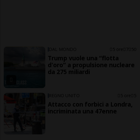
DAL MONDO
5 ore
7
50
Trump vuole una “flotta
d'oro” a propulsione nucleare
da 275 miliardi
REGNO UNITO
5 ore
5
Attacco con forbici a Londra,
incriminata una 47enne