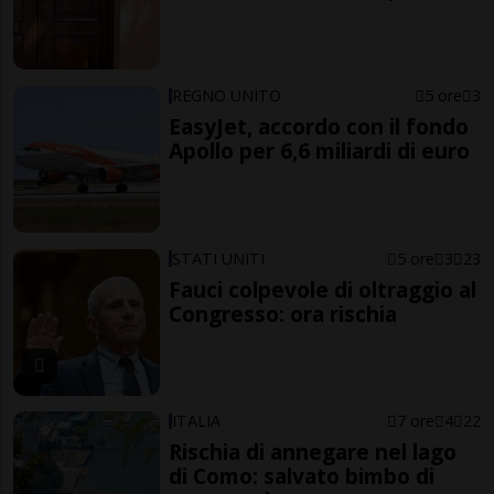
REGNO UNITO
5 ore
3
EasyJet, accordo con il fondo
Apollo per 6,6 miliardi di euro
STATI UNITI
5 ore
3
23
Fauci colpevole di oltraggio al
Congresso: ora rischia
ITALIA
7 ore
4
22
Rischia di annegare nel lago
di Como: salvato bimbo di