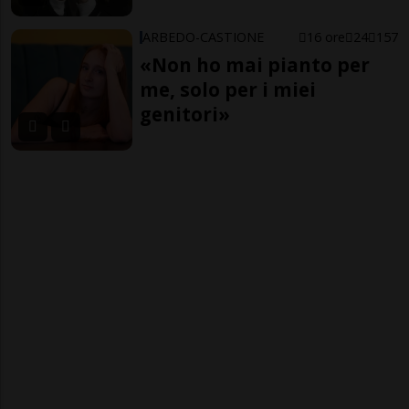
ARBEDO-CASTIONE
16 ore
24
157
«Non ho mai pianto per
me, solo per i miei
genitori»