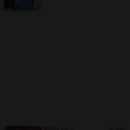
REGNO UNITO
3 ore
7