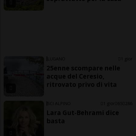
LUGANO
1 gior
25enne scompare nelle
acque del Ceresio,
ritrovato privo di vita
SCI ALPINO
1 gior
65
286
Lara Gut-Behrami dice
basta