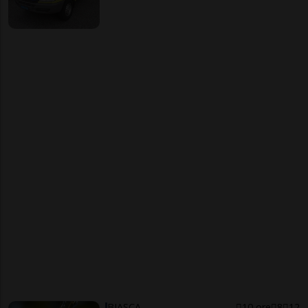
BIASCA
10 ore
8
12