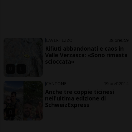
LAVERTEZZO
8 ore
59
Rifiuti abbandonati e caos in
Valle Verzasca: «Sono rimasta
scioccata»
CANTONE
9 ore
2
14
Anche tre coppie ticinesi
nell'ultima edizione di
SchweizExpress