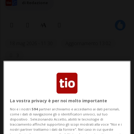
di Redazione
18 mag 2026 - 11:30
Aggiornamento 13:02
3
BELLINZONA - La Città di Belinzona ricorda
alla popolazione residente e ai pendolari
di consultare le informazioni relative alle
La vostra privacy è per noi molto importante
importanti limitazioni alla viabilità
Noi e i nostri
594
partner archiviamo e accediamo ai dati personali,
previste in occasione della tappa del Giro
come i dati di navigazione gli o identificatori univoci, sul tuo
dispositivo . Selezionando Accetto, abiliti le tecnologie di
tracciamento affinché supportino gli scopi mostrati alla voce "Noi e i
d’Italia in partenza dal Centro storico
nostri partner trattiamo i dati da fornire". Nel caso in cui queste