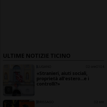
ULTIME NOTIZIE TICINO
LUGANO
2 ore
1
4
«Stranieri, aiuti sociali,
proprietà all'estero...e i
controlli?»
BRISSAGO
2 ore