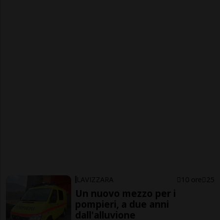
LAVIZZARA
10 ore
25
Un nuovo mezzo per i
pompieri, a due anni
dall'alluvione