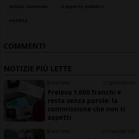
polizia comunale
trasporto pubblico
viabilità
COMMENTI
NOTIZIE PIÙ LETTE
CANTONE
2 gior
45
120
Preleva 1.000 franchi e
resta senza parole: la
commissione che non ti
aspetti
CANTONE
11 ore
98
328