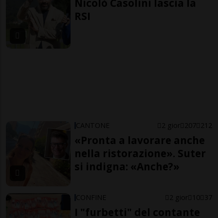
Nicolò Casolini lascia la
RSI
CANTONE
2 gior
207
212
«Pronta a lavorare anche
nella ristorazione». Suter
si indigna: «Anche?»
CONFINE
2 gior
10
37
I "furbetti" del contante