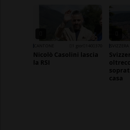
CANTONE
1 gior
140
370
SVIZZERA
Nicolò Casolini lascia
Svizzer
la RSI
oltrec
soprat
casa