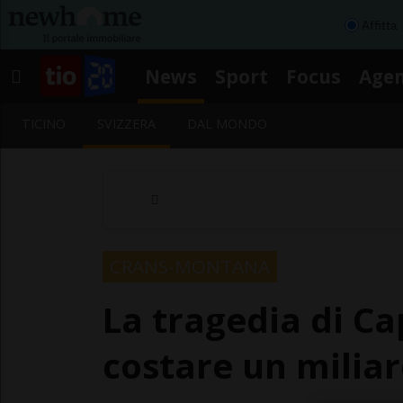
Affitta
News
Sport
Focus
Age
TICINO
SVIZZERA
DAL MONDO
CRANS-MONTANA
La tragedia di C
costare un milia