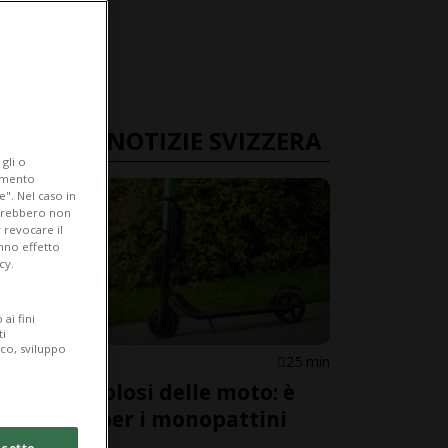
ULTIME NOTIZIE SVIZZERA
gli o
iamento
e". Nel caso in
potrebbero non
 revocare il
anno effetto
cy.
ai fini
ti
ico, sviluppo
SVIZZERA
25 min
Più pericolosi delle moto: è
allarme per i monopattini
elettrici
cetto