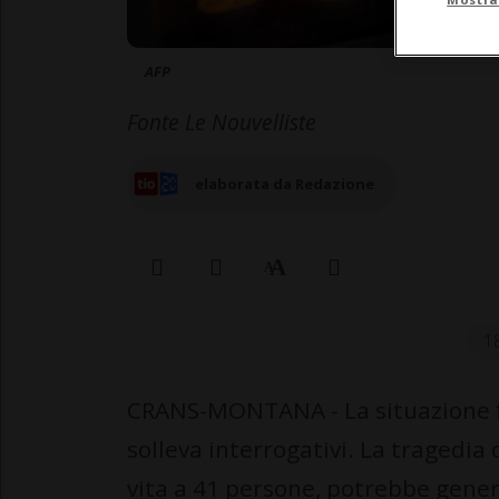
AFP
Fonte Le Nouvelliste
elaborata da Redazione
1
CRANS-MONTANA - La situazione f
solleva interrogativi. La tragedia
vita a 41 persone, potrebbe genera