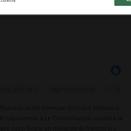
8 mag 2026 - 19:15
Aggiornamento 21:01
20
inanziaria del Comune di Crans-Montana
 di Capodanno a Le Constellation, costata la
re costi fino a un miliardo di franchi tra