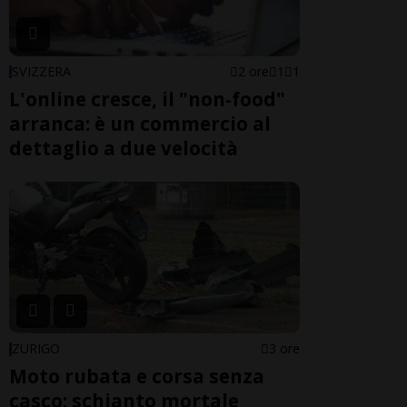
SVIZZERA
2 ore
1
1
L'online cresce, il "non-food"
arranca: è un commercio al
dettaglio a due velocità
ZURIGO
3 ore
Moto rubata e corsa senza
casco: schianto mortale