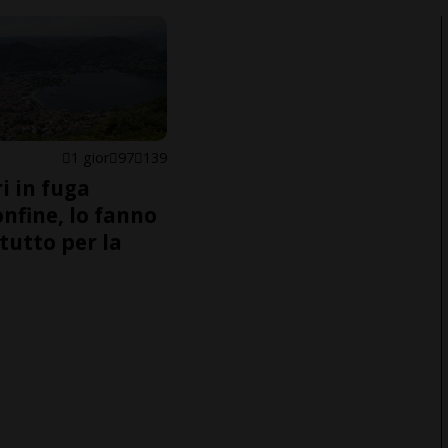
1 gior
97
139
i in fuga
onfine, lo fanno
tutto per la