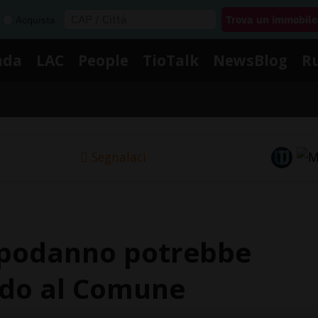
Acquista
nda
LAC
People
TioTalk
NewsBlog
R
Segnalaci
apodanno potrebbe
rdo al Comune