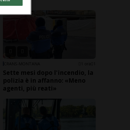
CRANS-MONTANA
1 ora
1
Sette mesi dopo l'incendio, la
polizia è in affanno: «Meno
agenti, più reati»