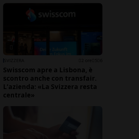
SVIZZERA
2 ore
5
6
Swisscom apre a Lisbona, è
scontro anche con transfair.
L’azienda: «La Svizzera resta
centrale»