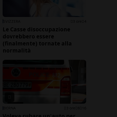
SVIZZERA
3 ore
4
Le Casse disoccupazione
dovrebbero essere
(finalmente) tornate alla
normalità
BERNA
3 ore
8
16
Voleva rubare un'auto per