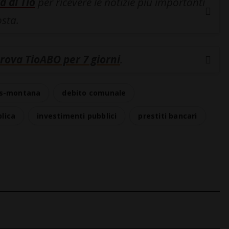
a di Tio
per ricevere le notizie più importanti
osta.
rova TioABO per 7 giorni
.
ns-montana
debito comunale
lica
investimenti pubblici
prestiti bancari