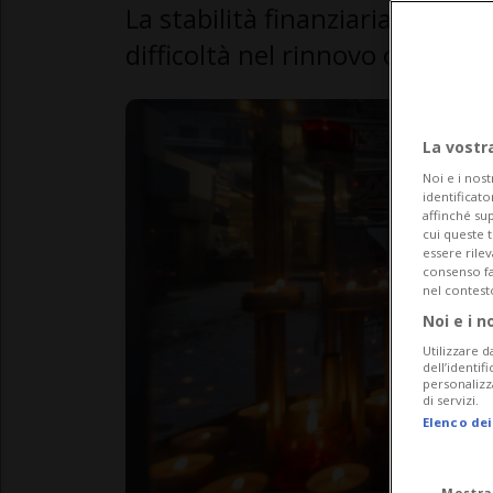
La stabilità finanziaria dell'e
difficoltà nel rinnovo o nell’o
La vostr
Noi e i nost
identificato
affinché sup
cui queste 
essere rile
consenso fac
nel contest
Noi e i n
Utilizzare d
dell’identif
personalizz
di servizi.
Elenco dei
Mostra