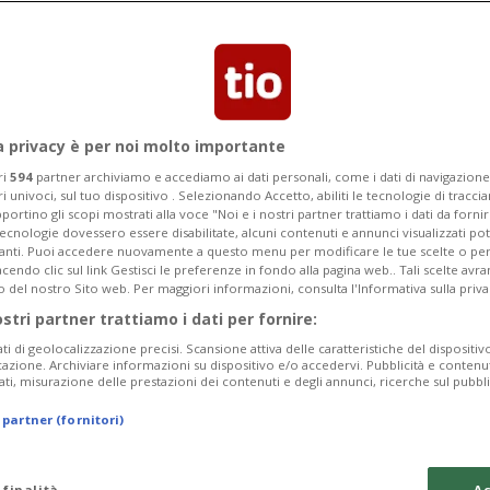
nte pubblico scricchiola: emergono
ttenimento di prestiti bancari
a privacy è per noi molto importante
ri
594
partner archiviamo e accediamo ai dati personali, come i dati di navigazione 
ri univoci, sul tuo dispositivo . Selezionando Accetto, abiliti le tecnologie di tracc
portino gli scopi mostrati alla voce "Noi e i nostri partner trattiamo i dati da fornir
tecnologie dovessero essere disabilitate, alcuni contenuti e annunci visualizzati 
vanti. Puoi accedere nuovamente a questo menu per modificare le tue scelte o per
endo clic sul link Gestisci le preferenze in fondo alla pagina web.. Tali scelte avr
o del nostro Sito web. Per maggiori informazioni, consulta l'Informativa sulla priva
ostri partner trattiamo i dati per fornire:
ati di geolocalizzazione precisi. Scansione attiva delle caratteristiche del dispositivo 
icazione. Archiviare informazioni su dispositivo e/o accedervi. Pubblicità e contenu
ati, misurazione delle prestazioni dei contenuti e degli annunci, ricerche sul pubbl
 partner (fornitori)
 finalità
Ac