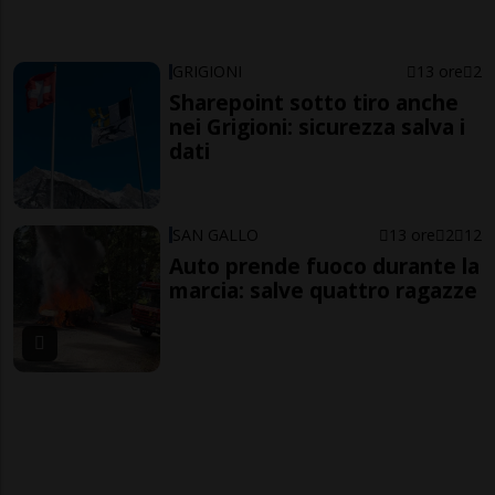
GRIGIONI
13 ore
2
Sharepoint sotto tiro anche
nei Grigioni: sicurezza salva i
dati
SAN GALLO
13 ore
2
12
Auto prende fuoco durante la
marcia: salve quattro ragazze