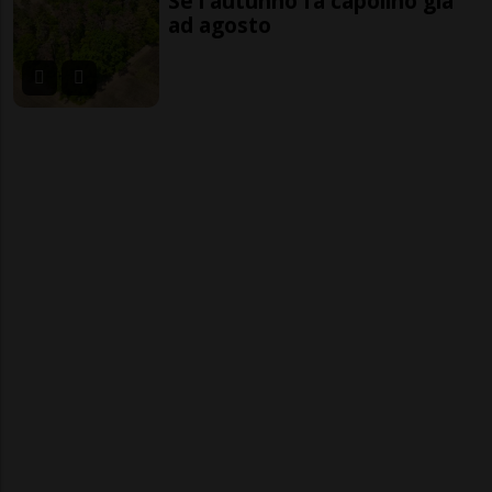
Se l'autunno fa capolino già
ad agosto