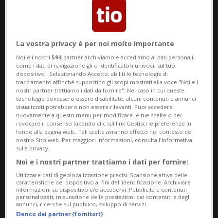
Crans-Montana ha depositato una
richiesta di risarcimento presso la
Commissione di indennizzo delle vittime di
La vostra privacy è per noi molto importante
reati (CIVI) del Tribunale giudiziario di
Noi e i nostri
594
partner archiviamo e accediamo ai dati personali,
come i dati di navigazione gli o identificatori univoci, sul tuo
Parigi. Lo ha comunicato l’avvocato
dispositivo . Selezionando Accetto, abiliti le tecnologie di
tracciamento affinché supportino gli scopi mostrati alla voce "Noi e i
Sébastien Fanti, che la rappresenta.
nostri partner trattiamo i dati da fornire". Nel caso in cui queste
tecnologie dovessero essere disabilitate, alcuni contenuti e annunci
visualizzati potrebbero non essere rilevanti. Puoi accedere
nuovamente a questo menu per modificare le tue scelte o per
revocare il consenso facendo clic sul link Gestisci le preferenze in
CRANS-MONTANA
fondo alla pagina web.. Tali scelte avranno effetto nel contesto del
nostro Sito web. Per maggiori informazioni, consulta l'Informativa
La tragedia di
sulla privacy.
Capodanno
Noi e i nostri partner trattiamo i dati per fornire:
potrebbe costare
Utilizzare dati di geolocalizzazione precisi. Scansione attiva delle
caratteristiche del dispositivo ai fini dell’identificazione. Archiviare
un miliardo al
informazioni su dispositivo e/o accedervi. Pubblicità e contenuti
personalizzati, misurazione delle prestazioni dei contenuti e degli
Comune
annunci, ricerche sul pubblico, sviluppo di servizi.
Elenco dei partner (fornitori)