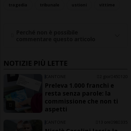
tragedia
tribunale
ustioni
vittime
Perché non è possibile
commentare questo articolo
NOTIZIE PIÙ LETTE
CANTONE
2 gior
45
120
Preleva 1.000 franchi e
resta senza parole: la
commissione che non ti
aspetti
CANTONE
13 ore
98
335