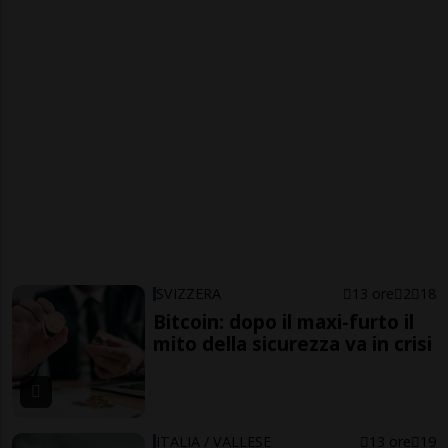
SVIZZERA
13 ore
2
18
Bitcoin: dopo il maxi-furto il
mito della sicurezza va in crisi
ITALIA / VALLESE
13 ore
19