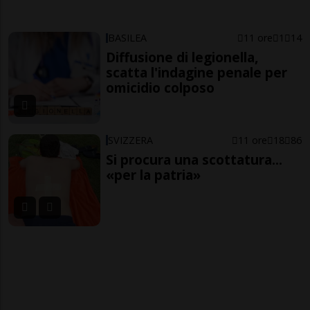
BASILEA
11 ore
1
14
Diffusione di legionella,
scatta l'indagine penale per
omicidio colposo
SVIZZERA
11 ore
18
86
Si procura una scottatura...
«per la patria»