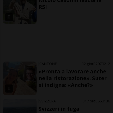
Nicolò Casolini lascia la
RSI
CANTONE
2 gior
207
212
«Pronta a lavorare anche
nella ristorazione». Suter
si indigna: «Anche?»
SVIZZERA
17 ore
85
136
Svizzeri in fuga