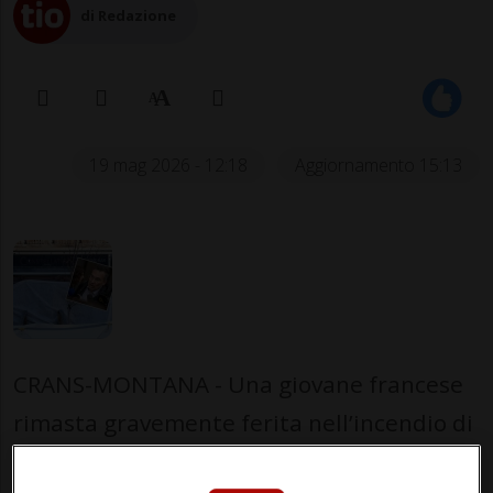
di Redazione
19 mag 2026 - 12:18
Aggiornamento 15:13
CRANS-MONTANA - Una giovane francese
rimasta gravemente ferita nell’incendio di
Capodanno al locale «Le Constellation» di