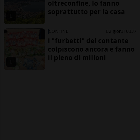
oltreconfine, lo fanno
soprattutto per la casa
CONFINE
2 gior
10
37
I "furbetti" del contante
colpiscono ancora e fanno
il pieno di milioni