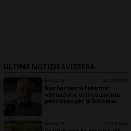
ULTIME NOTIZIE SVIZZERA
SVIZZERA
5 ore
3
31
Blocher lancia l'allarme:
«Situazione estremamente
pericolosa per la Svizzera»
SVIZZERA
7 ore
2
9