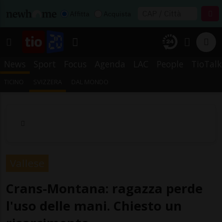
Affitta
Acquista
News
Sport
Focus
Agenda
LAC
People
TioTalk
TICINO
SVIZZERA
DAL MONDO
Vallese
Crans-Montana: ragazza perde
l'uso delle mani. Chiesto un