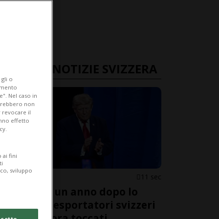
ULTIME NOTIZIE SVIZZERA
gli o
iamento
e". Nel caso in
potrebbero non
 revocare il
anno effetto
cy.
ai fini
ti
ico, sviluppo
SVIZZERA
11 sec
Dazi Usa: un anno dopo lo
shock gli esportatori svizzeri
sono ancora toccati
cetto