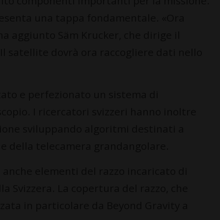
ito componenti importanti per la missione.
presenta una tappa fondamentale. «Ora
ha aggiunto Säm Krucker, che dirige il
l satellite dovrà ora raccogliere dati nello
tato e perfezionato un sistema di
opio. I ricercatori svizzeri hanno inoltre
sione sviluppando algoritmi destinati a
ne della telecamera grandangolare.
e, anche elementi del razzo incaricato di
a Svizzera. La copertura del razzo, che
izzata in particolare da Beyond Gravity a