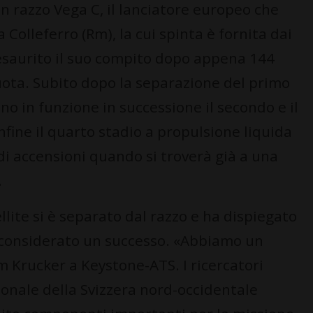
un razzo Vega C, il lanciatore europeo che
a Colleferro (Rm), la cui spinta è fornita dai
a esaurito il suo compito dopo appena 144
quota. Subito dopo la separazione del primo
 in funzione in successione il secondo e il
 infine il quarto stadio a propulsione liquida
 accensioni quando si troverà già a una
.
ellite si è separato dal razzo e ha dispiegato
ndi considerato un successo. «Abbiamo un
m Krucker a Keystone-ATS. I ricercatori
ionale della Svizzera nord-occidentale