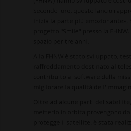
(FHNW) hanno sviluppato e costru
Secondo loro, questo lancio rap
inizia la parte più emozionante», 
progetto "Smile" presso la FHNW. I
spazio per tre anni.
Alla FHNW è stato sviluppato, tes
raffreddamento destinato al telesc
contribuito al software della mis
migliorare la qualità dell'immagi
Oltre ad alcune parti del satellit
metterlo in orbita provengono dall
protegge il satellite, è stata real