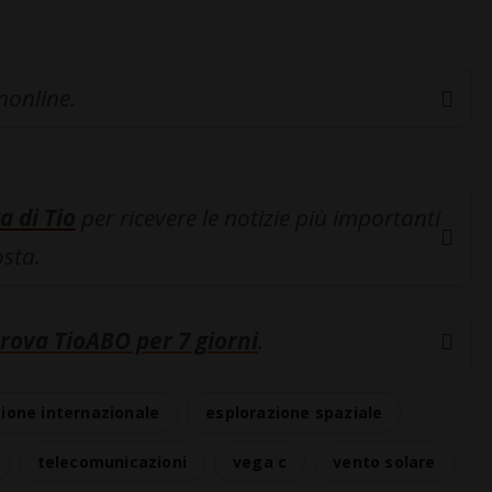
inonline.
a di Tio
per ricevere le notizie più importanti
osta.
rova TioABO per 7 giorni
.
ione internazionale
esplorazione spaziale
telecomunicazioni
vega c
vento solare