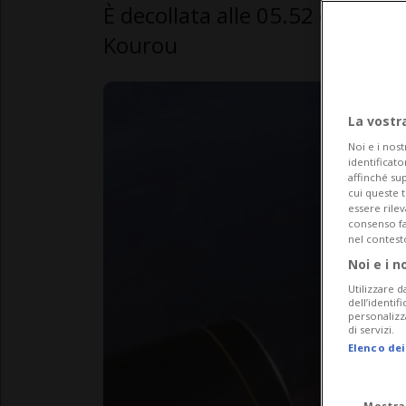
È decollata alle 05.52 ora svi
Kourou
La vostr
Noi e i nost
identificato
affinché sup
cui queste 
essere rile
consenso fac
nel contest
Noi e i n
Utilizzare d
dell’identif
personalizz
di servizi.
Elenco dei
Mostra