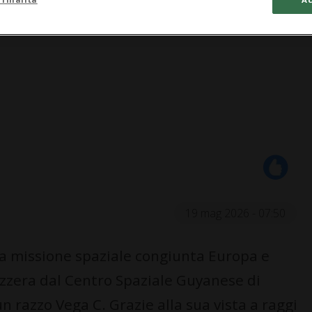
19 mag 2026 - 07:50
ma missione spaziale congiunta Europa e
vizzera dal Centro Spaziale Guyanese di
 razzo Vega C. Grazie alla sua vista a raggi