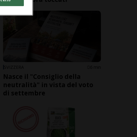
SVIZZERA
6 min
Nasce il "Consiglio della
neutralità" in vista del voto
di settembre