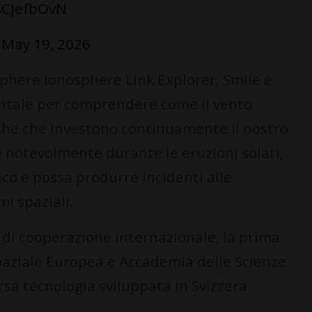
CsCJefbOvN
)
May 19, 2026
here Ionosphere Link Explorer, Smile è
ntale per comprendere come il vento
riche che investono continuamente il nostro
notevolmente durante le eruzioni solari,
co e possa produrre incidenti alle
mi spaziali.
di cooperazione internazionale, la prima
Spaziale Europea e Accademia delle Scienze
rsa tecnologia sviluppata in Svizzera.