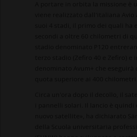
A portare in orbita la missione è 
viene realizzato dall'italiana Avio 
suoi 4 stadi, il primo dei quali h
secondi a oltre 60 chilometri di 
stadio denominato P120 entreranno
terzo stadio (Zefiro 40 e Zefiro) e
denominato Avum+ che eseguirà di
quota superiore ai 400 chilometri
Circa un'ora dopo il decollo, il sat
i pannelli solari. Il lancio è qui
nuovo satellite», ha dichiarato Sä
della Scuola universitaria profess