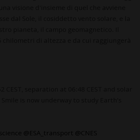
 una visione d'insieme di quel che avviene
se dal Sole, il cosiddetto vento solare, e la
ostro pianeta, il campo geomagnetico. Il
06 chilometri di altezza e da cui raggiungerà
:52 CEST, separation at 06:48 CEST and solar
 Smile is now underway to study Earth’s
science
@ESA_transport
@CNES