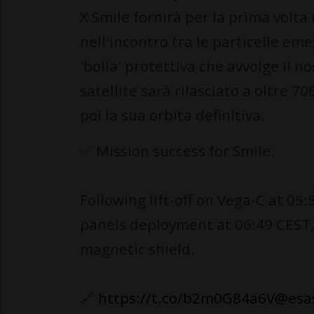
X Smile fornirà per la prima volta
nell'incontro tra le particelle emes
'bolla' protettiva che avvolge il n
satellite sarà rilasciato a oltre 7
poi la sua orbita definitiva.
✅ Mission success for Smile.
Following lift-off on Vega-C at 05
panels deployment at 06:49 CEST,
magnetic shield.
🔗
https://t.co/b2m0G84a6V
@esa