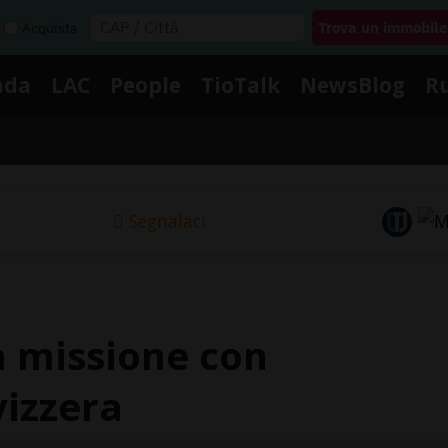
Acquista
nda
LAC
People
TioTalk
NewsBlog
R
Segnalaci
la missione con
vizzera