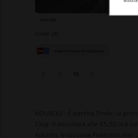
Foto ESA
Fonte ats
elaborata da Redazione
KOUROU - È partita Smile, la pri
Cina: è decollata alle 05.52 ora s
Kourou, in Guyana Francese, con un