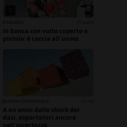
FRIBURGO
1 ora
4
In banca con volto coperto e
pistola: è caccia all'uomo
GUERRA COMMERCIALE
1 ora
A un anno dallo shock dei
dazi, esportatori ancora
nell'incertezza