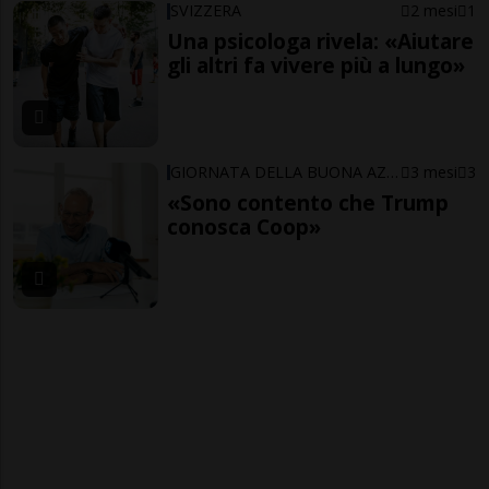
SVIZZERA
2 mesi
1
Una psicologa rivela: «Aiutare
gli altri fa vivere più a lungo»
GIORNATA DELLA BUONA AZIONE
3 mesi
3
«Sono contento che Trump
conosca Coop»