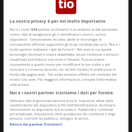
Entrambi affermano che l’ascolto
autentico può fare davvero la differenza.
La vostra privacy è per noi molto importante
È una giornata soleggiata, fuori gli alberi
Noi e i nostri
594
partner archiviamo e accediamo ai dati personali,
come i dati di navigazione gli o identificatori univoci, sul tuo
sono in fiore e molti volti risplendono di
dispositivo . Selezionando Accetto, abiliti le tecnologie di
tracciamento affinché supportino gli scopi mostrati alla voce "Noi e i
gioia di vivere – ma non tutti. Nel centro di
nostri partner trattiamo i dati da fornire". Nel caso in cui queste
tecnologie dovessero essere disabilitate, alcuni contenuti e annunci
Berna, in un ufficio il cui indirizzo deve
visualizzati potrebbero non essere rilevanti. Puoi accedere
nuovamente a questo menu per modificare le tue scelte o per
revocare il consenso facendo clic sul link Gestisci le preferenze in
rimanere segreto, ci sono persone che
fondo alla pagina web.. Tali scelte avranno effetto nel contesto del
nostro Sito web. Per maggiori informazioni, consulta l'Informativa
volontariamente ascoltano al telefono le
sulla privacy.
preoccupazioni di sconosciuti. «143,
Noi e i nostri partner trattiamo i dati per fornire:
buongiorno», si sente dire – ciò che segue
Utilizzare dati di geolocalizzazione precisi. Scansione attiva delle
caratteristiche del dispositivo ai fini dell’identificazione. Archiviare
informazioni su dispositivo e/o accedervi. Pubblicità e contenuti
è incerto.
personalizzati, misurazione delle prestazioni dei contenuti e degli
annunci, ricerche sul pubblico, sviluppo di servizi.
Elenco dei partner (fornitori)