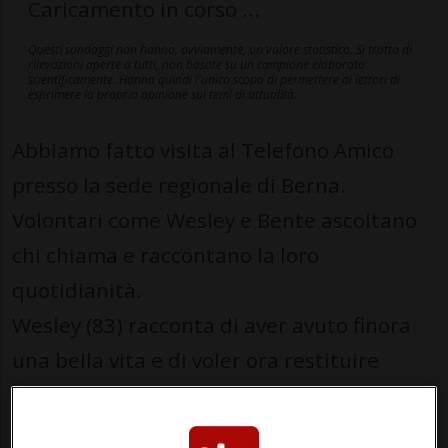
Caricamento in corso ...
Questi sondaggi non hanno, ovviamente, un valore statistico. Si tratta di
rilevazioni aperte a tutti, non basate su un campione elaborato
scientificamente. Hanno quindi l'unico scopo di permettere ai lettori di
esprimere la propria opinione sui temi di attualità.
Abbiamo fatto visita al Telefono Amico
presso la sede regionale di Berna.
Volontari come Wesley e Bente ascoltano
chi chiama e raccontano la loro
quotidianità.
Wesley (83) racconta di aver avuto finora
una bella vita e di voler ora restituire
qualcosa. Bente (38) riesce a prendere le
distanze dalle conversazioni telefoniche.