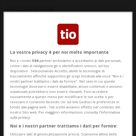
07 mag 2026 - 12:28
Aggiornamento 11 mag 2026 - 09:59
10
La vostra privacy è per noi molto importante
Noi e i nostri
594
partner archiviamo e accediamo ai dati personali,
come i dati di navigazione gli o identificatori univoci, sul tuo
dispositivo . Selezionando Accetto, abiliti le tecnologie di
tracciamento affinché supportino gli scopi mostrati alla voce "Noi e i
nostri partner trattiamo i dati da fornire". Nel caso in cui queste
LUGANO - 91 anni di vita alle spalle. La
tecnologie dovessero essere disabilitate, alcuni contenuti e annunci
visualizzati potrebbero non essere rilevanti. Puoi accedere
luganese Dolores Poretti, oggi più che mai,
nuovamente a questo menu per modificare le tue scelte o per
revocare il consenso facendo clic sul link Gestisci le preferenze in
apprezza le piccole cose. In vista della
fondo alla pagina web.. Tali scelte avranno effetto nel contesto del
nostro Sito web. Per maggiori informazioni, consulta l'Informativa
Giornata della Buona Azione di Coop
, che
sulla privacy.
nasce per motivare a fare del bene
Noi e i nostri partner trattiamo i dati per fornire:
Utilizzare dati di geolocalizzazione precisi. Scansione attiva delle