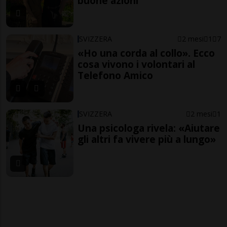
buone azioni
SVIZZERA
2 mesi
1
7
«Ho una corda al collo». Ecco
cosa vivono i volontari al
Telefono Amico
SVIZZERA
2 mesi
1
Una psicologa rivela: «Aiutare
gli altri fa vivere più a lungo»