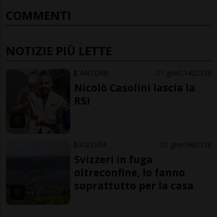
COMMENTI
NOTIZIE PIÙ LETTE
CANTONE
1 gior
142
376
Nicolò Casolini lascia la
RSI
SVIZZERA
1 gior
99
138
Svizzeri in fuga
oltreconfine, lo fanno
soprattutto per la casa