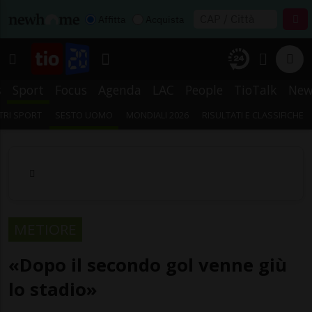
Affitta
Acquista
s
Sport
Focus
Agenda
LAC
People
TioTalk
New
TRI SPORT
SESTO UOMO
MONDIALI 2026
RISULTATI E CLASSIFICHE
METIORE
«Dopo il secondo gol venne giù
lo stadio»