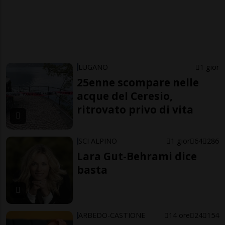
LUGANO
1 gior
25enne scompare nelle
acque del Ceresio,
ritrovato privo di vita
SCI ALPINO
1 gior
64
286
Lara Gut-Behrami dice
basta
ARBEDO-CASTIONE
14 ore
24
154