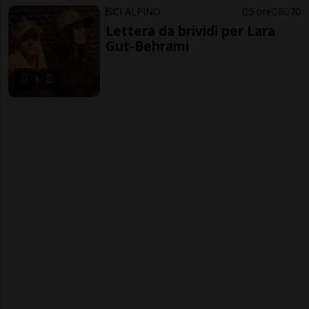
SCI ALPINO
5 ore
8
70
Lettera da brividi per Lara
Gut-Behrami