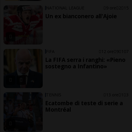
NATIONAL LEAGUE
9 ore
2
15
Un ex bianconero all'Ajoie
FIFA
12 ore
9
107
La FIFA serra i ranghi: «Pieno
sostegno a Infantino»
TENNIS
13 ore
1
3
Ecatombe di teste di serie a
Montréal