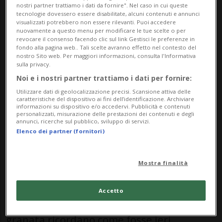
nostri partner trattiamo i dati da fornire". Nel caso in cui queste
giornata di pura magia. Una partita che
tecnologie dovessero essere disabilitate, alcuni contenuti e annunci
visualizzati potrebbero non essere rilevanti. Puoi accedere
sembrava poter spalancare le porte di una
nuovamente a questo menu per modificare le tue scelte o per
revocare il consenso facendo clic sul link Gestisci le preferenze in
carriera importante. E che invece, col
fondo alla pagina web.. Tali scelte avranno effetto nel contesto del
nostro Sito web. Per maggiori informazioni, consulta l'Informativa
senno di poi, si trasformò in una splendida
sulla privacy.
Noi e i nostri partner trattiamo i dati per fornire:
meteora (o meTIOra, dal nome della
Utilizzare dati di geolocalizzazione precisi. Scansione attiva delle
rubrica).
caratteristiche del dispositivo ai fini dell’identificazione. Archiviare
informazioni su dispositivo e/o accedervi. Pubblicità e contenuti
personalizzati, misurazione delle prestazioni dei contenuti e degli
annunci, ricerche sul pubblico, sviluppo di servizi.
Lo abbiamo incontrato qualche giorno fa a
Elenco dei partner (fornitori)
Contone, dove oggi il 40enne dirige diverse
Mostra finalità
attività professionali. E inevitabilmente il
discorso è tornato lì, a quella domenica
Accetto
autunnale che ancora oggi tanti tifosi
granata ricordano come fosse ieri.