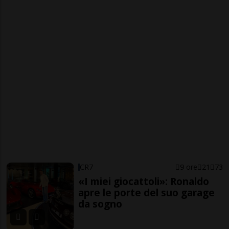
CR7
9 ore
21
73
«I miei giocattoli»: Ronaldo
apre le porte del suo garage
da sogno