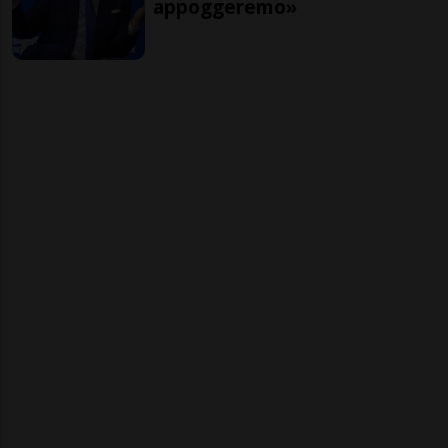
appoggeremo»