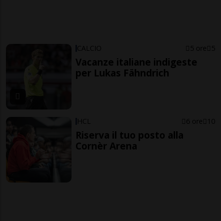
CALCIO
5 ore
5
Vacanze italiane indigeste
per Lukas Fähndrich
HCL
6 ore
10
Riserva il tuo posto alla
Cornèr Arena