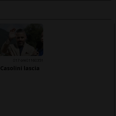
E
17 ore
116
351
Casolini lascia