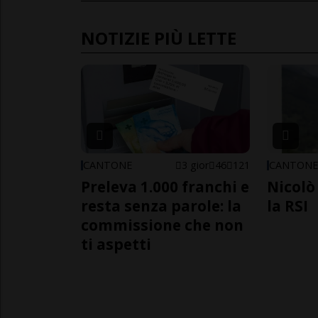
NOTIZIE PIÙ LETTE
CANTONE
3 gior
46
121
CANTON
Preleva 1.000 franchi e
Nicolò 
resta senza parole: la
la RSI
commissione che non
ti aspetti