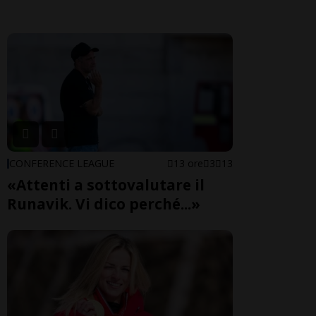
CONFERENCE LEAGUE
13 ore
3
13
«Attenti a sottovalutare il
Runavik. Vi dico perché...»