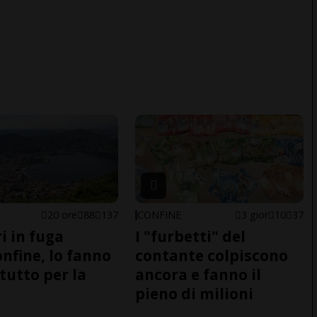
20 ore
88
137
CONFINE
3 gior
10
37
i in fuga
I "furbetti" del
onfine, lo fanno
contante colpiscono
tutto per la
ancora e fanno il
pieno di milioni