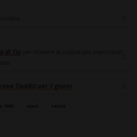
inonline.
a di Tio
per ricevere le notizie più importanti
osta.
rova TioABO per 7 giorni
.
s 1000
sport
tennis