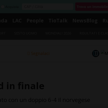
Acquista
nda
LAC
People
TioTalk
NewsBlog
R
ORT
SESTO UOMO
MONDIALI 2026
RISULTATI E CLA
Segnalaci
 in finale
egato con un doppio 6-4 il norvegese