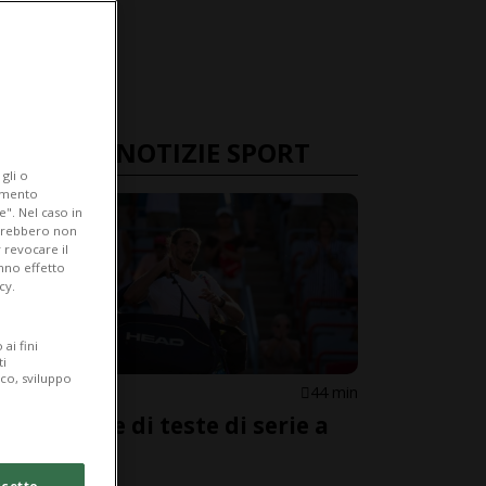
ULTIME NOTIZIE SPORT
gli o
iamento
e". Nel caso in
potrebbero non
 revocare il
anno effetto
cy.
ai fini
ti
ico, sviluppo
TENNIS
44 min
Ecatombe di teste di serie a
Montréal
cetto