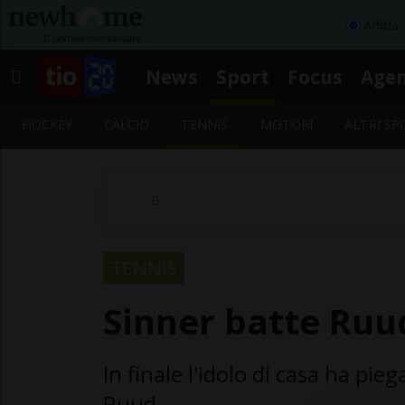
Affitta
News
Sport
Focus
Age
HOCKEY
CALCIO
TENNIS
MOTORI
ALTRI SP
TENNIS
Sinner batte Ruud
In finale l'idolo di casa ha pi
Ruud.