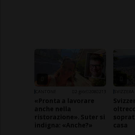
CANTONE
2 gior
208
213
SVIZZERA
«Pronta a lavorare
Svizzer
anche nella
oltrec
ristorazione». Suter si
soprat
indigna: «Anche?»
casa