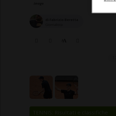
Imago
di Fabrizio Beretta
Giornalista
1
TENNIS: Risultati e classifiche