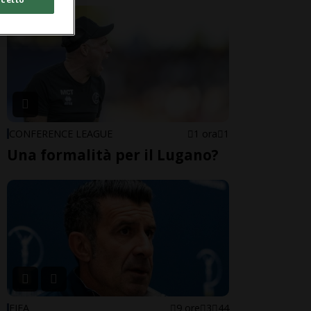
CONFERENCE LEAGUE
1 ora
1
Una formalità per il Lugano?
FIFA
9 ore
3
44