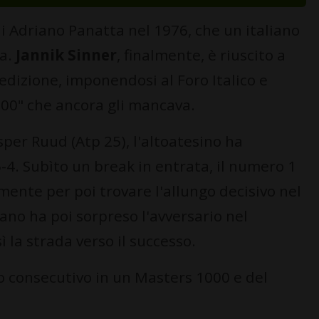
i Adriano Panatta nel 1976, che un italiano
sa.
Jannik Sinner
, finalmente, è riuscito a
dizione, imponendosi al Foro Italico e
000" che ancora gli mancava.
per Ruud (Atp 25), l'altoatesino ha
6-4. Subìto un break in entrata, il numero 1
nte per poi trovare l'allungo decisivo nel
ano ha poi sorpreso l'avversario nel
la strada verso il successo.
olo consecutivo in un Masters 1000 e del