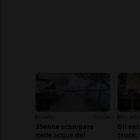
LUGANO
17 ore
BELLINZ
25enne scompare
Gli en
nelle acque del
truck,