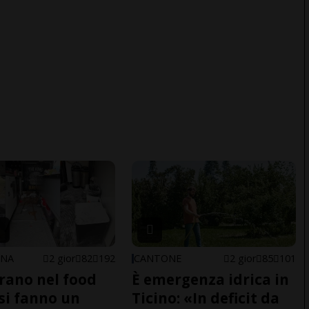
ONA
2 gior
82
192
CANTONE
2 gior
85
101
trano nel food
È emergenza idrica in
 si fanno un
Ticino: «In deficit da