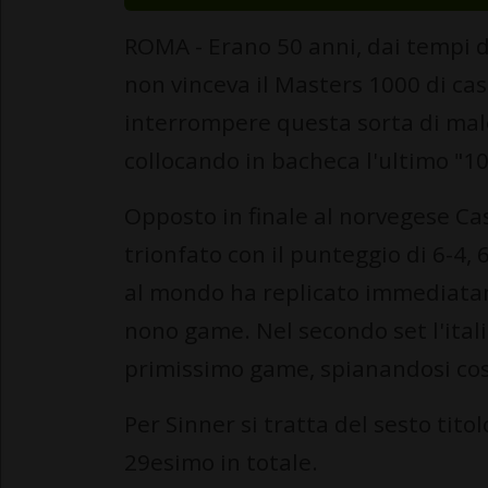
ROMA - Erano 50 anni, dai tempi d
non vinceva il Masters 1000 di ca
interrompere questa sorta di male
collocando in bacheca l'ultimo "1
Opposto in finale al norvegese Cas
trionfato con il punteggio di 6-4, 
al mondo ha replicato immediatame
nono game. Nel secondo set l'itali
primissimo game, spianandosi così 
Per Sinner si tratta del sesto tit
29esimo in totale.