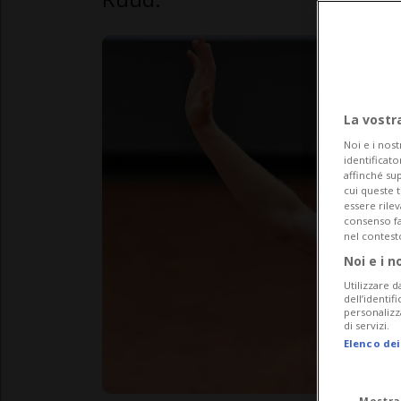
La vostr
Noi e i nost
identificato
affinché sup
cui queste 
essere rile
consenso fac
nel contest
Noi e i n
Utilizzare d
dell’identif
personalizz
di servizi.
Elenco dei
Mostra