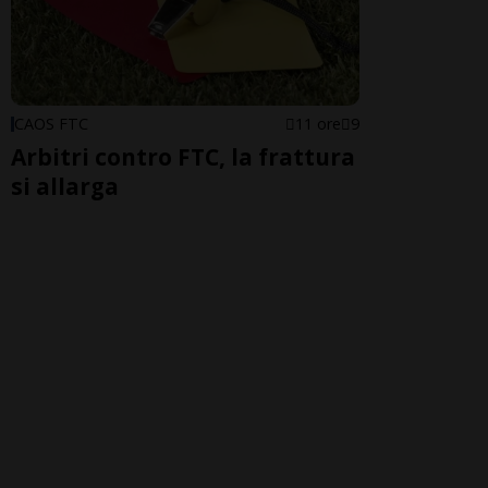
CAOS FTC
11 ore
9
Arbitri contro FTC, la frattura
si allarga