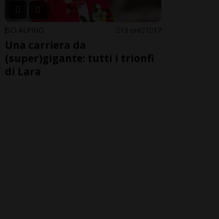
SCI ALPINO
13 ore
1
17
Una carriera da
(super)gigante: tutti i trionfi
di Lara