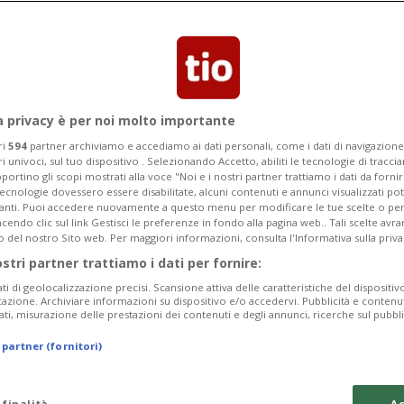
a privacy è per noi molto importante
ri
594
partner archiviamo e accediamo ai dati personali, come i dati di navigazione 
ri univoci, sul tuo dispositivo . Selezionando Accetto, abiliti le tecnologie di tracc
portino gli scopi mostrati alla voce "Noi e i nostri partner trattiamo i dati da fornir
tecnologie dovessero essere disabilitate, alcuni contenuti e annunci visualizzati 
vanti. Puoi accedere nuovamente a questo menu per modificare le tue scelte o per
endo clic sul link Gestisci le preferenze in fondo alla pagina web.. Tali scelte avr
o del nostro Sito web. Per maggiori informazioni, consulta l'Informativa sulla priva
ostri partner trattiamo i dati per fornire:
ati di geolocalizzazione precisi. Scansione attiva delle caratteristiche del dispositivo 
icazione. Archiviare informazioni su dispositivo e/o accedervi. Pubblicità e contenu
ati, misurazione delle prestazioni dei contenuti e degli annunci, ricerche sul pubbl
 partner (fornitori)
 finalità
Ac