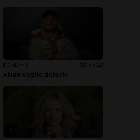
SCI ALPINO
13 ore
26
«Non voglio dolori»