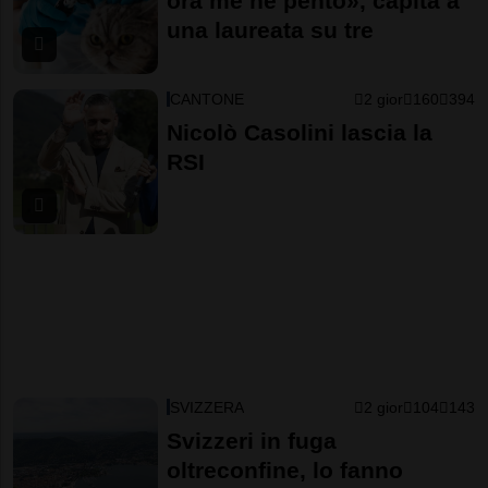
ora me ne pento», capita a
una laureata su tre
CANTONE
2 gior
160
394
Nicolò Casolini lascia la
RSI
SVIZZERA
2 gior
104
143
Svizzeri in fuga
oltreconfine, lo fanno