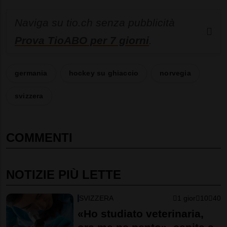
Naviga su tio.ch senza pubblicità
Prova TioABO per 7 giorni
.
germania
hockey su ghiaccio
norvegia
svizzera
COMMENTI
NOTIZIE PIÙ LETTE
SVIZZERA
1 gior
10
40
«Ho studiato veterinaria,