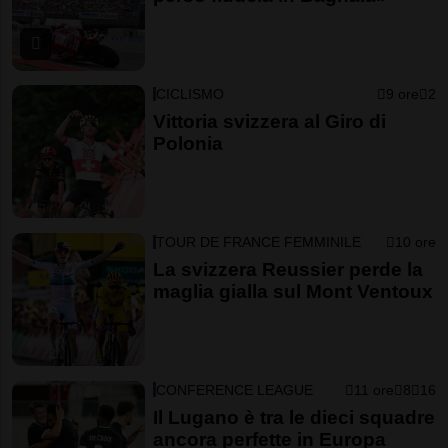
CICLISMO
9 ore
2
Vittoria svizzera al Giro di
Polonia
TOUR DE FRANCE FEMMINILE
10 ore
La svizzera Reussier perde la
maglia gialla sul Mont Ventoux
CONFERENCE LEAGUE
11 ore
8
16
Il Lugano è tra le dieci squadre
ancora perfette in Europa