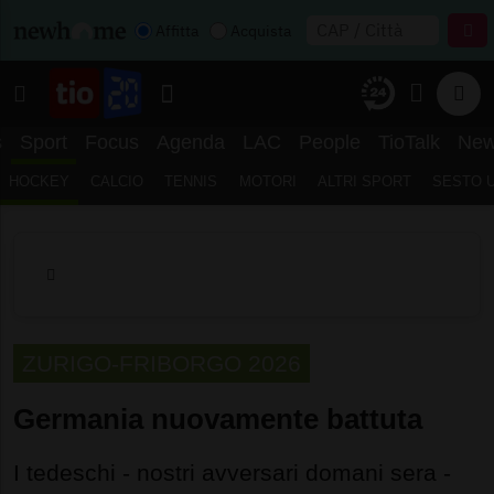
Affitta
Acquista
s
Sport
Focus
Agenda
LAC
People
TioTalk
New
HOCKEY
CALCIO
TENNIS
MOTORI
ALTRI SPORT
SESTO 
ZURIGO-FRIBORGO 2026
Germania nuovamente battuta
I tedeschi - nostri avversari domani sera -