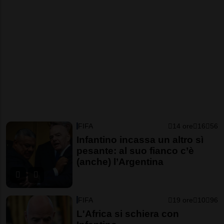
FIFA
14 ore
16
56
Infantino incassa un altro sì
pesante: al suo fianco c’è
(anche) l’Argentina
FIFA
19 ore
10
96
L'Africa si schiera con