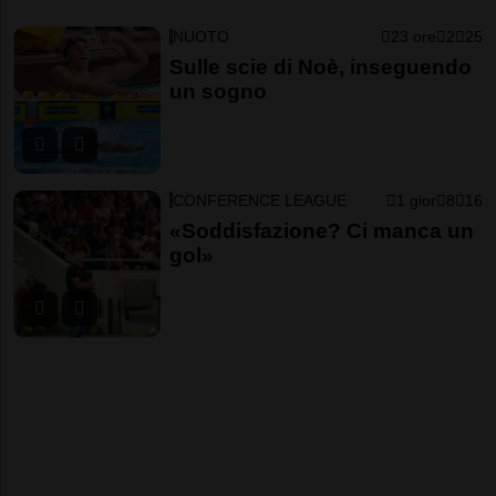
NUOTO
23 ore
2
25
Sulle scie di Noè, inseguendo
un sogno
CONFERENCE LEAGUE
1 gior
8
16
«Soddisfazione? Ci manca un
gol»