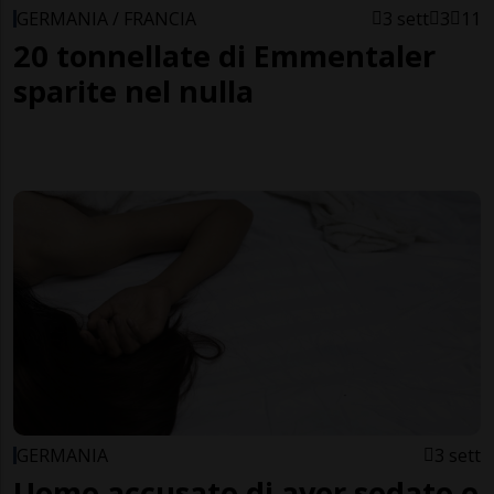
GERMANIA / FRANCIA
3 sett
3
11
20 tonnellate di Emmentaler
sparite nel nulla
GERMANIA
3 sett
Uomo accusato di aver sedato e