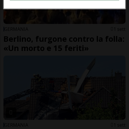
GERMANIA
1 sett
Berlino, furgone contro la folla:
«Un morto e 15 feriti»
GERMANIA
1 sett