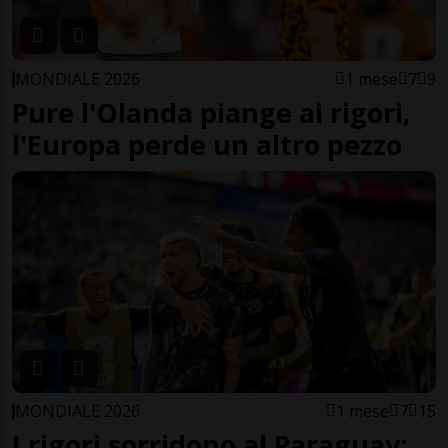
MONDIALE 2026
1 mese
7
9
Pure l'Olanda piange ai rigori,
l'Europa perde un altro pezzo
MONDIALE 2026
1 mese
7
15
I rigori sorridono al Paraguay: