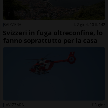
SVIZZERA
2 gior
101
142
Svizzeri in fuga oltreconfine, lo
fanno soprattutto per la casa
LAVIZZARA
3 gior