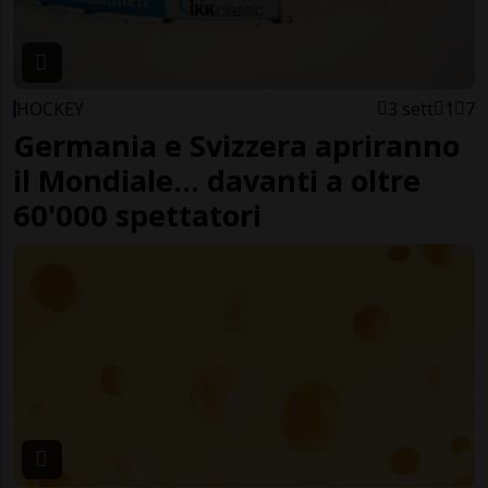
HOCKEY
3 sett
1
7
Germania e Svizzera apriranno
il Mondiale... davanti a oltre
60'000 spettatori