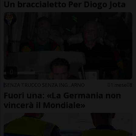
Un braccialetto Per Diogo Jota
SENZA TRUCCO SENZA ING…ARNO
1 mese
8
Fuori una: «La Germania non
vincerà il Mondiale»