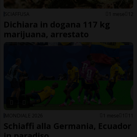
SCIAFFUSA
1 mese
12
Dichiara in dogana 117 kg
marijuana, arrestato
MONDIALE 2026
1 mese
1
11
Schiaffi alla Germania, Ecuador
in paradiso