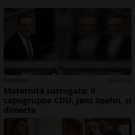
GERMANIA
2 sett
10
Maternità surrogata: il
capogruppo CDU, Jens Spahn, si
dimette