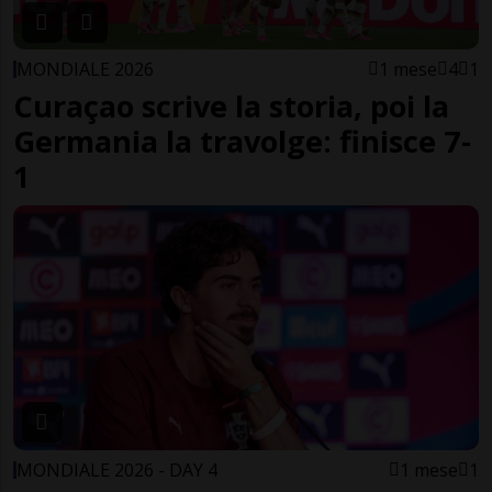
MONDIALE 2026
1 mese
4
1
Curaçao scrive la storia, poi la
Germania la travolge: finisce 7-
1
MONDIALE 2026 - DAY 4
1 mese
1