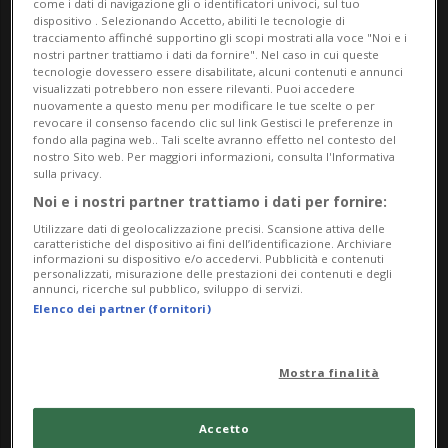
come i dati di navigazione gli o identificatori univoci, sul tuo
dispositivo . Selezionando Accetto, abiliti le tecnologie di
tracciamento affinché supportino gli scopi mostrati alla voce "Noi e i
nostri partner trattiamo i dati da fornire". Nel caso in cui queste
tecnologie dovessero essere disabilitate, alcuni contenuti e annunci
visualizzati potrebbero non essere rilevanti. Puoi accedere
nuovamente a questo menu per modificare le tue scelte o per
revocare il consenso facendo clic sul link Gestisci le preferenze in
fondo alla pagina web.. Tali scelte avranno effetto nel contesto del
nostro Sito web. Per maggiori informazioni, consulta l'Informativa
sulla privacy.
GERMANIA
1 sett
Noi e i nostri partner trattiamo i dati per fornire:
«L'attentatore di Berlino ha 21
Utilizzare dati di geolocalizzazione precisi. Scansione attiva delle
anni, era appena uscito dal
caratteristiche del dispositivo ai fini dell’identificazione. Archiviare
informazioni su dispositivo e/o accedervi. Pubblicità e contenuti
riformatorio»
personalizzati, misurazione delle prestazioni dei contenuti e degli
annunci, ricerche sul pubblico, sviluppo di servizi.
Elenco dei partner (fornitori)
Mostra finalità
Accetto