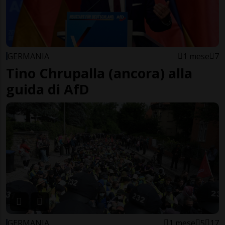
GERMANIA
1 mese
7
Tino Chrupalla (ancora) alla
guida di AfD
GERMANIA
1 mese
5
17