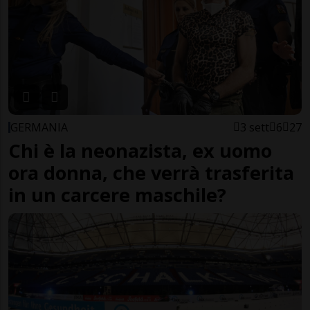
GERMANIA
3 sett
6
27
Chi è la neonazista, ex uomo
ora donna, che verrà trasferita
in un carcere maschile?