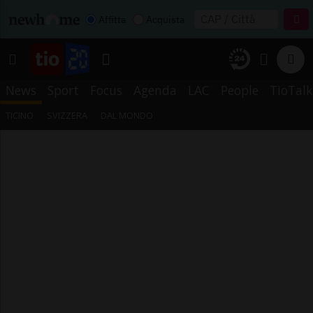
Affitta
Acquista
News
Sport
Focus
Agenda
LAC
People
TioTalk
TICINO
SVIZZERA
DAL MONDO