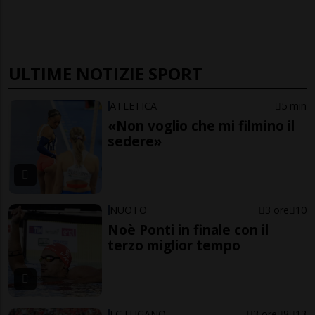
ULTIME NOTIZIE SPORT
ATLETICA
5 min
«Non voglio che mi filmino il
sedere»
NUOTO
3 ore
10
Noè Ponti in finale con il
terzo miglior tempo
FC LUGANO
3 ore
8
13