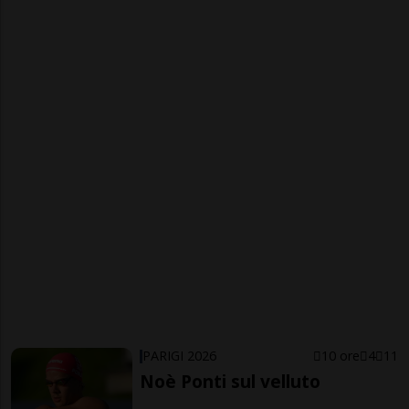
PARIGI 2026
10 ore
4
11
Noè Ponti sul velluto