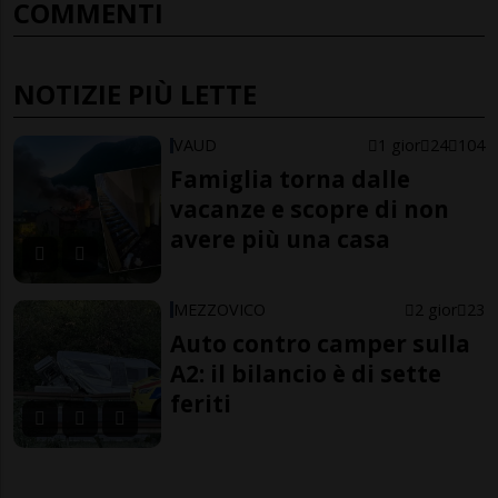
COMMENTI
NOTIZIE PIÙ LETTE
VAUD
1 gior
24
104
Famiglia torna dalle
vacanze e scopre di non
avere più una casa
MEZZOVICO
2 gior
23
Auto contro camper sulla
A2: il bilancio è di sette
feriti