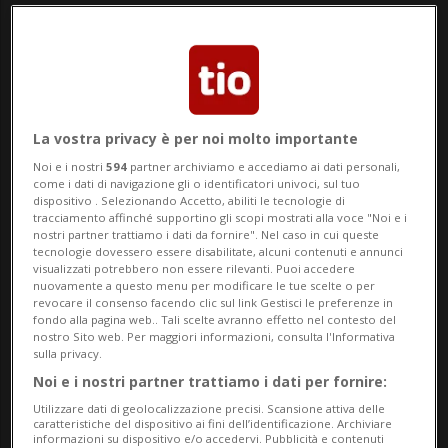
CALCIO: Risultati e classifiche
MIAMI - Già uno dei calciatori più famosi
della sua generazione, David Beckham sta
La vostra privacy è per noi molto importante
ora facendo la storia anche dal punto di
Noi e i nostri
594
partner archiviamo e accediamo ai dati personali,
come i dati di navigazione gli o identificatori univoci, sul tuo
vista finanziario. Secondo la Sunday Times
dispositivo . Selezionando Accetto, abiliti le tecnologie di
tracciamento affinché supportino gli scopi mostrati alla voce "Noi e i
Rich List, l’ex nazionale inglese, oggi
nostri partner trattiamo i dati da fornire". Nel caso in cui queste
tecnologie dovessero essere disabilitate, alcuni contenuti e annunci
cinquantunenne, è infatti il primo sportivo
visualizzati potrebbero non essere rilevanti. Puoi accedere
nuovamente a questo menu per modificare le tue scelte o per
britannico a diventare miliardario.
revocare il consenso facendo clic sul link Gestisci le preferenze in
fondo alla pagina web.. Tali scelte avranno effetto nel contesto del
nostro Sito web. Per maggiori informazioni, consulta l'Informativa
La fortuna complessiva di David e Victoria
sulla privacy.
Beckham è stimata a 1,185 miliardi di
Noi e i nostri partner trattiamo i dati per fornire:
Utilizzare dati di geolocalizzazione precisi. Scansione attiva delle
sterline, ovvero poco più di 1,2 miliardi di
caratteristiche del dispositivo ai fini dell’identificazione. Archiviare
informazioni su dispositivo e/o accedervi. Pubblicità e contenuti