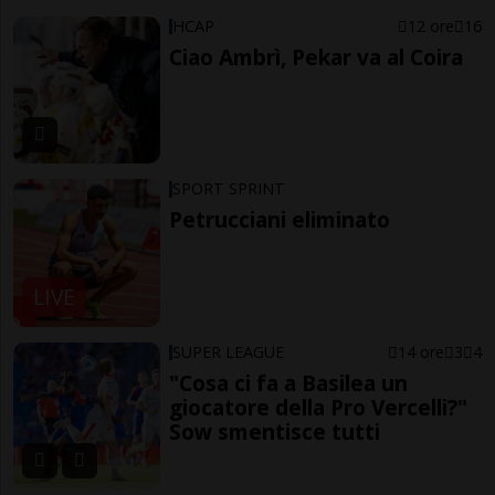
HCAP
12 ore
16
Ciao Ambrì, Pekar va al Coira
SPORT SPRINT
Petrucciani eliminato
LIVE
SUPER LEAGUE
14 ore
3
4
"Cosa ci fa a Basilea un
giocatore della Pro Vercelli?"
Sow smentisce tutti