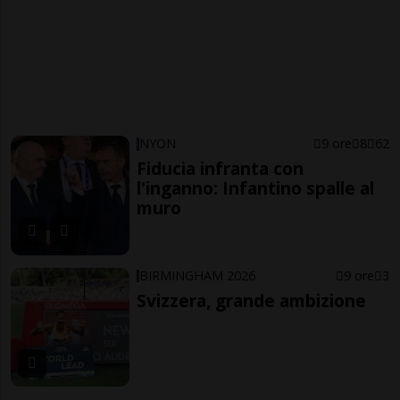
NYON
9 ore
8
62
Fiducia infranta con
l'inganno: Infantino spalle al
muro
BIRMINGHAM 2026
9 ore
3
Svizzera, grande ambizione