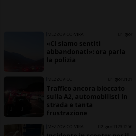
MEZZOVICO-VIRA
1 gior
«Ci siamo sentiti
abbandonati»: ora parla
la polizia
MEZZOVICO
1 gior
101
Traffico ancora bloccato
sulla A2, automobilisti in
strada e tanta
frustrazione
MEZZOVICO-VIRA
2 gior
123
256
Incidente in scooter per il