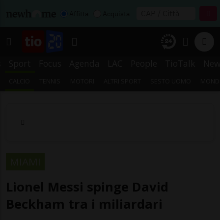
Affitta
Acquista
s
Sport
Focus
Agenda
LAC
People
TioTalk
New
CALCIO
TENNIS
MOTORI
ALTRI SPORT
SESTO UOMO
MONDI
MIAMI
Lionel Messi spinge David
Beckham tra i miliardari