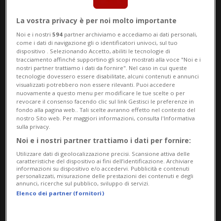
In quest'ultima, infatti, si annunciava una
La vostra privacy è per noi molto importante
«probabile sospensione delle indennità
Noi e i nostri
594
partner archiviamo e accediamo ai dati personali,
come i dati di navigazione gli o identificatori univoci, sul tuo
mensili cantonali». Queste, previste
dispositivo . Selezionando Accetto, abiliti le tecnologie di
tracciamento affinché supportino gli scopi mostrati alla voce "Noi e i
nell'ambito del progetto PROSAN 2021-
nostri partner trattiamo i dati da fornire". Nel caso in cui queste
tecnologie dovessero essere disabilitate, alcuni contenuti e annunci
2024, rischiano di decadere per finanziare
visualizzati potrebbero non essere rilevanti. Puoi accedere
nuovamente a questo menu per modificare le tue scelte o per
le iniziative sulla cassa malati.
revocare il consenso facendo clic sul link Gestisci le preferenze in
fondo alla pagina web.. Tali scelte avranno effetto nel contesto del
nostro Sito web. Per maggiori informazioni, consulta l'Informativa
sulla privacy.
Il piano di risparmio, lo ricordiamo, era
Noi e i nostri partner trattiamo i dati per fornire:
stato presentato -
non senza contrarietà
,
Utilizzare dati di geolocalizzazione precisi. Scansione attiva delle
caratteristiche del dispositivo ai fini dell’identificazione. Archiviare
anche piuttosto sentite -
lo scorso aprile
.
informazioni su dispositivo e/o accedervi. Pubblicità e contenuti
personalizzati, misurazione delle prestazioni dei contenuti e degli
annunci, ricerche sul pubblico, sviluppo di servizi.
Un'ironia della sorte che risulta
Elenco dei partner (fornitori)
doppiamente amara
, come confermato