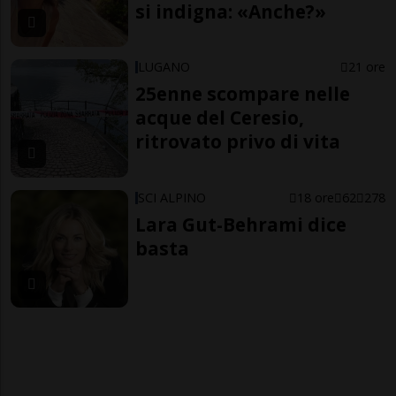
si indigna: «Anche?»
LUGANO
21 ore
25enne scompare nelle
acque del Ceresio,
ritrovato privo di vita
SCI ALPINO
18 ore
62
278
Lara Gut-Behrami dice
basta