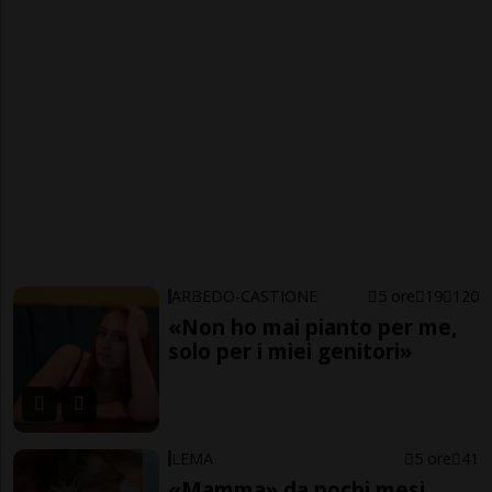
ARBEDO-CASTIONE
5 ore
19
120
«Non ho mai pianto per me,
solo per i miei genitori»
LEMA
5 ore
41
«Mamma» da pochi mesi,