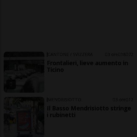
CANTONE / SVIZZERA
3 ore
18
72
Frontalieri, lieve aumento in
Ticino
MENDRISIOTTO
3 ore
12
Il Basso Mendrisiotto stringe
i rubinetti