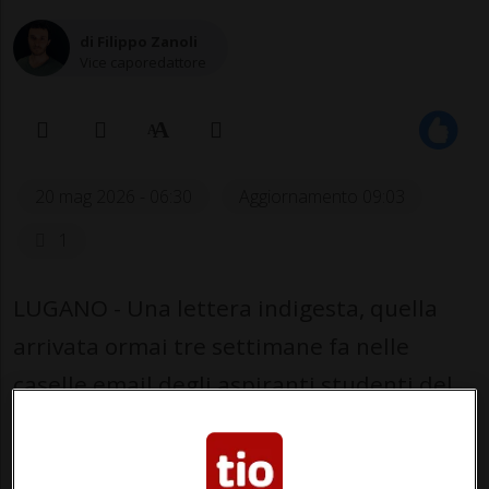
di Filippo Zanoli
Vice caporedattore
20 mag 2026 - 06:30
Aggiornamento 09:03
1
LUGANO - Una lettera indigesta, quella
arrivata ormai tre settimane fa nelle
caselle email degli aspiranti studenti del
bachelor in ergoterapia e fisioterapia della
SUPSI.