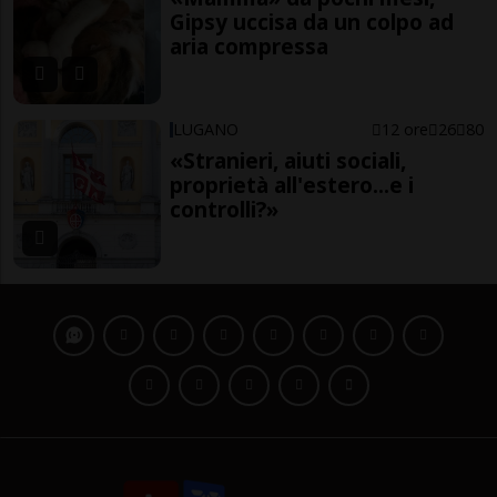
Gipsy uccisa da un colpo ad
aria compressa
LUGANO
12 ore
26
80
«Stranieri, aiuti sociali,
proprietà all'estero...e i
controlli?»