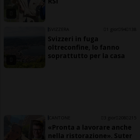
RSI
SVIZZERA
1 gior
94
138
Svizzeri in fuga
oltreconfine, lo fanno
soprattutto per la casa
CANTONE
3 gior
208
215
«Pronta a lavorare anche
nella ristorazione». Suter