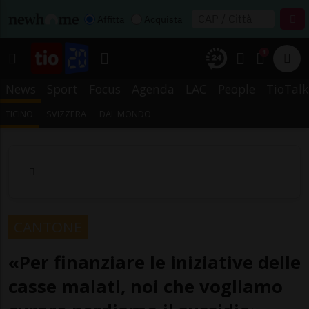
Affitta
Acquista
1
News
Sport
Focus
Agenda
LAC
People
TioTalk
TICINO
SVIZZERA
DAL MONDO
CANTONE
«Per finanziare le iniziative delle
casse malati, noi che vogliamo