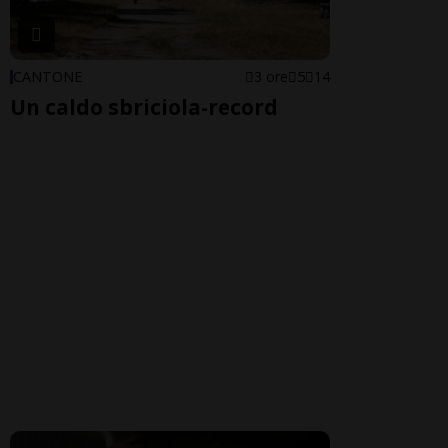
CANTONE
3 ore
5
14
Un caldo sbriciola-record