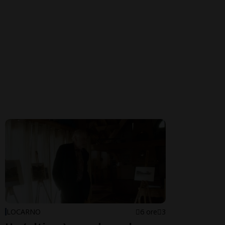
LOCARNO
6 ore
3