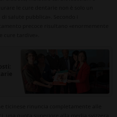
urare le cure dentarie non è solo un
di salute pubblica». Secondo i
attamento precoce risultano «enormemente
le cure tardive».
sti:
tarie
one ticinese rinuncia completamente alle
i, una quota superiore alla media svizzera