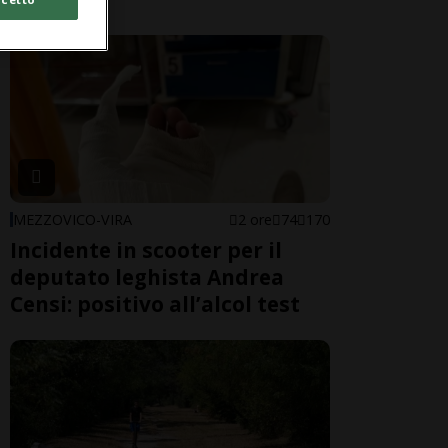
MEZZOVICO-VIRA
2 ore
74
170
Incidente in scooter per il
deputato leghista Andrea
Censi: positivo all’alcol test