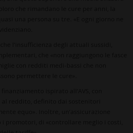
oloro che rimandano le cure per anni, la
quasi una persona su tre. «E ogni giorno ne
evidenziano.
che l’insufficienza degli attuali sussidi,
mplementari, che «non raggiungono le fasce
iglie con redditi medi-bassi che non
ossono permettere le cure».
 finanziamento ispirato all’AVS, con
 al reddito, definito dai sostenitori
mente equo». Inoltre, un’assicurazione
 promotori, di «controllare meglio i costi,
delle tariffe».