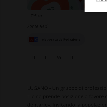
Ti-Press
Fonte Red
elaborata da Redazione
LUGANO - Un gruppo di professionis
Ticino prende posizione a favore de
dentarie», invitando la popolazion