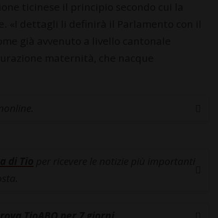
one ticinese il principio secondo cui la
. «I dettagli li definirà il Parlamento con il
ome già avvenuto a livello cantonale
sicurazione maternità, che nacque
inonline.
a di Tio
per ricevere le notizie più importanti
osta.
rova TioABO per 7 giorni
.