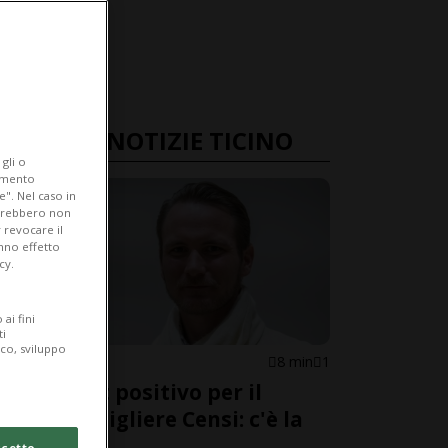
ULTIME NOTIZIE TICINO
gli o
iamento
e". Nel caso in
potrebbero non
 revocare il
anno effetto
cy.
ai fini
ti
ico, sviluppo
CANTONE
8 min
1
Alcol test positivo per il
granconsigliere Censi: c'è la
recidiva
cetto