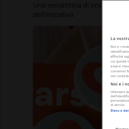
Una sessantina di professionist
dell'iniziativa
La vostr
Noi e i nost
identificato
affinché sup
cui queste 
essere rile
consenso fac
nel contest
Noi e i n
Utilizzare d
dell’identif
personalizz
di servizi.
Elenco dei
Mostra