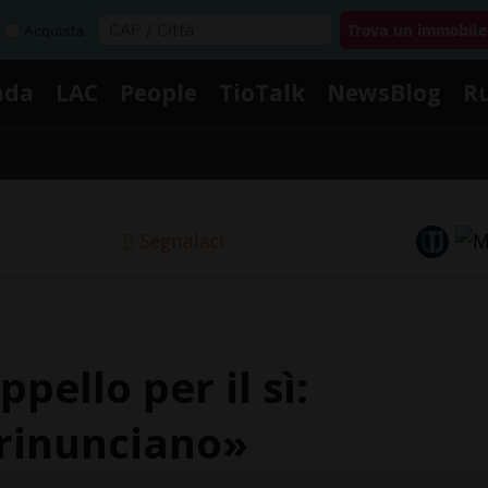
Acquista
nda
LAC
People
TioTalk
NewsBlog
R
Segnalaci
ppello per il sì:
 rinunciano»