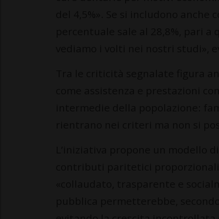
del 4,5%». Se si includono anche c
percentuale sale al 28,8%, pari a 
vediamo i volti nei nostri studi», 
Tra le criticità segnalate figura an
come assistenza e prestazioni co
intermedie della popolazione: fam
rientrano nei criteri ma non si p
L’iniziativa propone un modello di
contributi paritetici proporzionali
«collaudato, trasparente e social
pubblica permetterebbe, secondo i
evitando la crescita incontrollata 