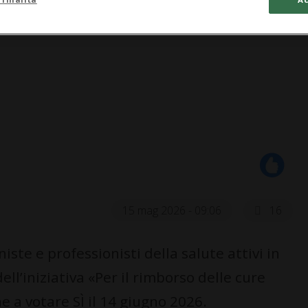
15 mag 2026 - 09:06
16
te e professionisti della salute attivi in
ll’iniziativa «Per il rimborso delle cure
e a votare SÌ il 14 giugno 2026.