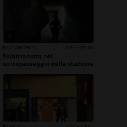
SANT'ANTONINO
4 ore
32
61
Esibizionista nel
sottopassaggio della stazione
MURALTO
5 ore
11
42