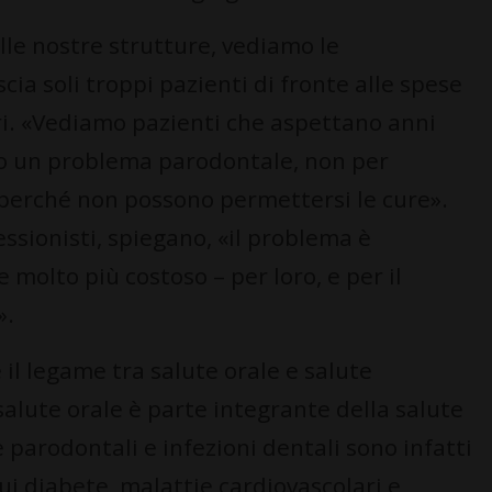
elle nostre strutture, vediamo le
ia soli troppi pazienti di fronte alle spese
ri. «Vediamo pazienti che aspettano anni
 o un problema parodontale, non per
perché non possono permettersi le cure».
essionisti, spiegano, «il problema è
 molto più costoso – per loro, e per il
».
 il legame tra salute orale e salute
 salute orale è parte integrante della salute
 parodontali e infezioni dentali sono infatti
cui diabete, malattie cardiovascolari e