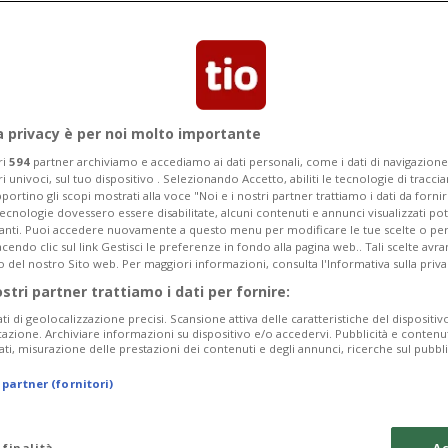
i della salute si schierano a favore
a privacy è per noi molto importante
ri
594
partner archiviamo e accediamo ai dati personali, come i dati di navigazione 
ri univoci, sul tuo dispositivo . Selezionando Accetto, abiliti le tecnologie di tracc
portino gli scopi mostrati alla voce "Noi e i nostri partner trattiamo i dati da fornir
tecnologie dovessero essere disabilitate, alcuni contenuti e annunci visualizzati 
vanti. Puoi accedere nuovamente a questo menu per modificare le tue scelte o per
endo clic sul link Gestisci le preferenze in fondo alla pagina web.. Tali scelte avr
o del nostro Sito web. Per maggiori informazioni, consulta l'Informativa sulla priva
ostri partner trattiamo i dati per fornire:
ati di geolocalizzazione precisi. Scansione attiva delle caratteristiche del dispositivo 
icazione. Archiviare informazioni su dispositivo e/o accedervi. Pubblicità e contenu
ati, misurazione delle prestazioni dei contenuti e degli annunci, ricerche sul pubbl
 partner (fornitori)
 finalità
Ac