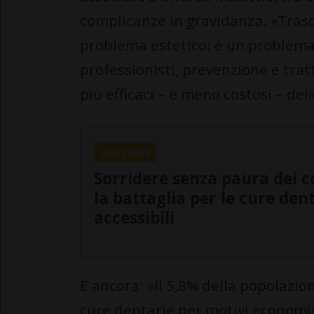
complicanze in gravidanza. «Trasc
problema estetico: è un problema 
professionisti, prevenzione e tr
più efficaci – e meno costosi – del
CANTONE
Sorridere senza paura dei co
la battaglia per le cure den
accessibili
E ancora: «Il 5,8% della popolazi
cure dentarie per motivi economic