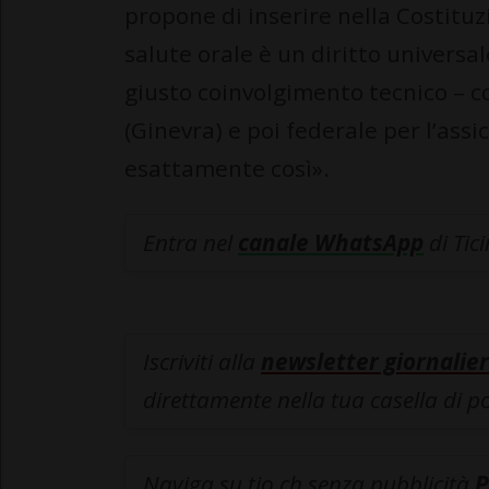
propone di inserire nella Costituzi
salute orale è un diritto universale
giusto coinvolgimento tecnico – c
(Ginevra) e poi federale per l’as
esattamente così».
Entra nel
canale WhatsApp
di Tic
Iscriviti alla
newsletter giornalier
direttamente nella tua casella di p
Naviga su tio.ch senza pubblicità
P