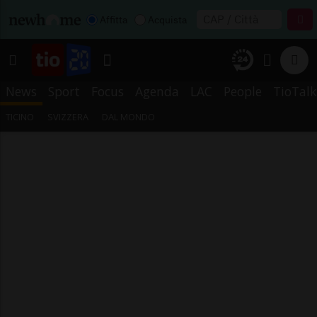
Affitta
Acquista
News
Sport
Focus
Agenda
LAC
People
TioTalk
TICINO
SVIZZERA
DAL MONDO