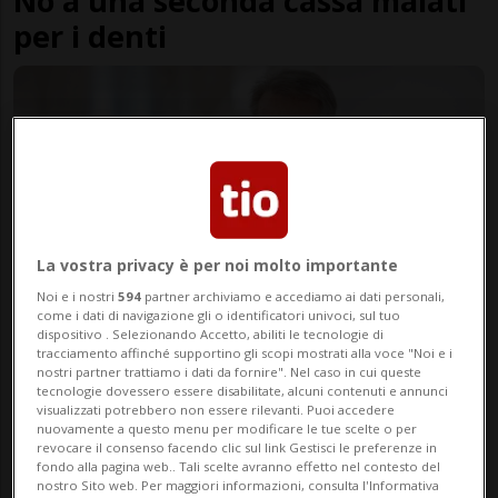
No a una seconda cassa malati
per i denti
La vostra privacy è per noi molto importante
Noi e i nostri
594
partner archiviamo e accediamo ai dati personali,
come i dati di navigazione gli o identificatori univoci, sul tuo
BRENNO BALESTRA
1 mese
1
6
dispositivo . Selezionando Accetto, abiliti le tecnologie di
tracciamento affinché supportino gli scopi mostrati alla voce "Noi e i
Il benessere e la salute
nostri partner trattiamo i dati da fornire". Nel caso in cui queste
tecnologie dovessero essere disabilitate, alcuni contenuti e annunci
dell'uomo cominciano dalla
visualizzati potrebbero non essere rilevanti. Puoi accedere
nuovamente a questo menu per modificare le tue scelte o per
bocca
revocare il consenso facendo clic sul link Gestisci le preferenze in
fondo alla pagina web.. Tali scelte avranno effetto nel contesto del
nostro Sito web. Per maggiori informazioni, consulta l'Informativa