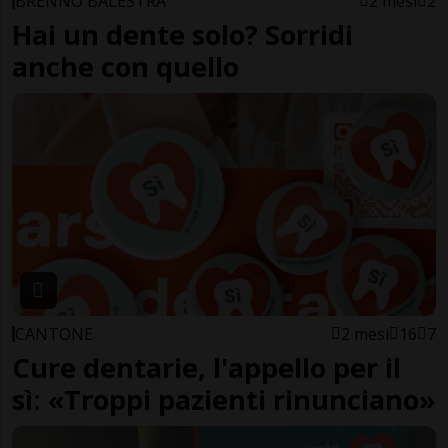
BRENNO BALESTRA
2 mesi
2
Hai un dente solo? Sorridi
anche con quello
CANTONE
2 mesi
16
7
Cure dentarie, l'appello per il
sì: «Troppi pazienti rinunciano»