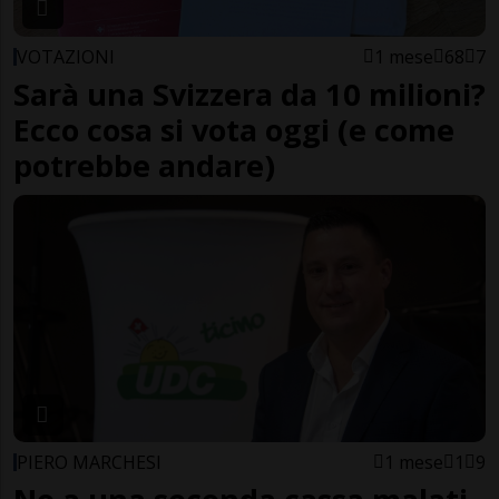
VOTAZIONI
1 mese
68
7
Sarà una Svizzera da 10 milioni?
Ecco cosa si vota oggi (e come
potrebbe andare)
PIERO MARCHESI
1 mese
1
9