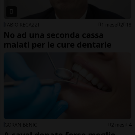
FABIO REGAZZI
1 mese
2
18
No ad una seconda cassa
malati per le cure dentarie
GORAN BENIC
2 mesi
4
A caval donato forse meglio