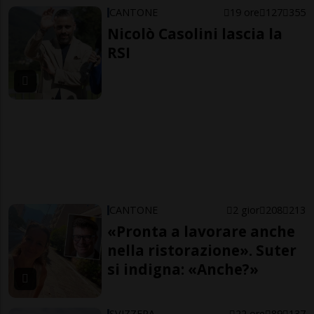
CANTONE
19 ore
127
355
Nicolò Casolini lascia la
RSI
CANTONE
2 gior
208
213
«Pronta a lavorare anche
nella ristorazione». Suter
si indigna: «Anche?»
SVIZZERA
22 ore
89
137