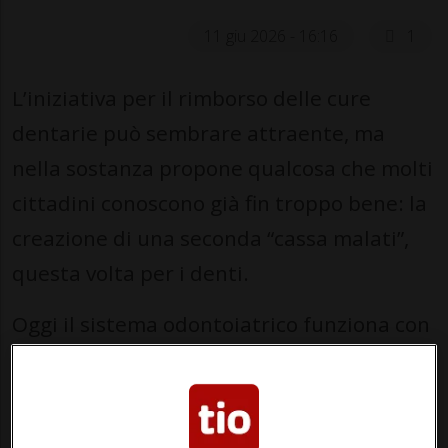
11 giu 2026 - 16:16
1
L’iniziativa per il rimborso delle cure
dentarie può sembrare attraente, ma
nella sostanza propone qualcosa che molti
cittadini conoscono già fin troppo bene: la
creazione di una seconda “cassa malati”,
questa volta per i denti.
Oggi il sistema odontoiatrico funziona con
logiche semplici: chi può, paga; chi è in
difficoltà, viene aiutato in modo mirato
attraverso strumenti come assistenza