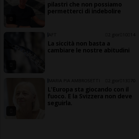
pilastri che non possiamo
permetterci di indebolire
AFT
2 gior
10
14
La siccità non basta a
cambiare le nostre abitudini
MARIA PIA AMBROSETTI
2 gior
13
70
L'Europa sta giocando con il
fuoco. E la Svizzera non deve
seguirla.