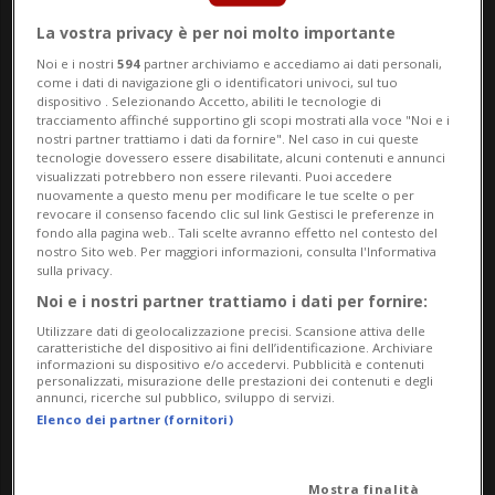
sociale e prestazioni complementari. Non
La vostra privacy è per noi molto importante
è un sistema perfetto, ma è efficiente e
Noi e i nostri
594
partner archiviamo e accediamo ai dati personali,
come i dati di navigazione gli o identificatori univoci, sul tuo
sostenibile. L’iniziativa cambierebbe
dispositivo . Selezionando Accetto, abiliti le tecnologie di
tracciamento affinché supportino gli scopi mostrati alla voce "Noi e i
radicalmente questo equilibrio.
nostri partner trattiamo i dati da fornire". Nel caso in cui queste
tecnologie dovessero essere disabilitate, alcuni contenuti e annunci
visualizzati potrebbero non essere rilevanti. Puoi accedere
nuovamente a questo menu per modificare le tue scelte o per
Con un’assicurazione obbligatoria si
revocare il consenso facendo clic sul link Gestisci le preferenze in
fondo alla pagina web.. Tali scelte avranno effetto nel contesto del
introdurrebbe un meccanismo simile alla
nostro Sito web. Per maggiori informazioni, consulta l'Informativa
sulla privacy.
LAMal: contributi obbligatori, burocrazia,
Noi e i nostri partner trattiamo i dati per fornire:
controlli e inevitabilmente costi in
Utilizzare dati di geolocalizzazione precisi. Scansione attiva delle
caratteristiche del dispositivo ai fini dell’identificazione. Archiviare
crescita. Basta guardare all’esperienza
informazioni su dispositivo e/o accedervi. Pubblicità e contenuti
personalizzati, misurazione delle prestazioni dei contenuti e degli
della sanità generale: ogni nuovo sistema
annunci, ricerche sul pubblico, sviluppo di servizi.
Elenco dei partner (fornitori)
assicurativo tende a espandersi, con premi
e oneri che aumentano nel tempo. Non c’è
Mostra finalità