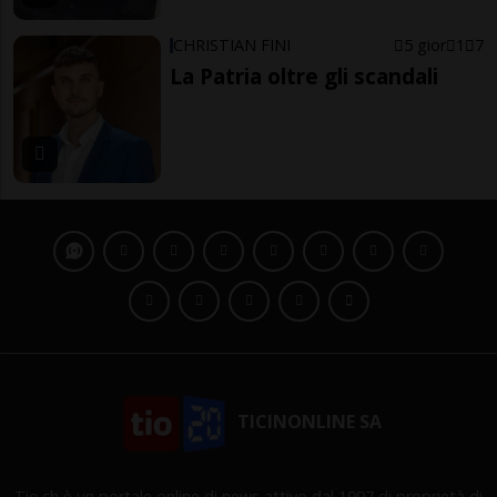
CHRISTIAN FINI
5 gior
1
7
La Patria oltre gli scandali
TICINONLINE SA
Tio.ch è un portale online di news attivo dal 1997 di proprietà di