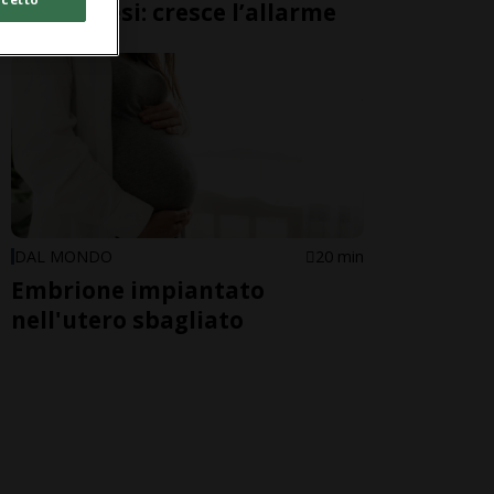
giapponesi: cresce l’allarme
DAL MONDO
20 min
Embrione impiantato
nell'utero sbagliato