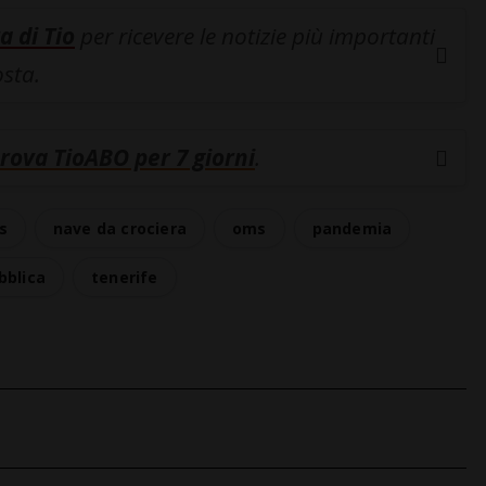
a di Tio
per ricevere le notizie più importanti
osta.
rova TioABO per 7 giorni
.
s
nave da crociera
oms
pandemia
bblica
tenerife