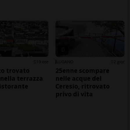
19 ore
LUGANO
2 gior
o trovato
25enne scompare
nella terrazza
nelle acque del
ristorante
Ceresio, ritrovato
privo di vita