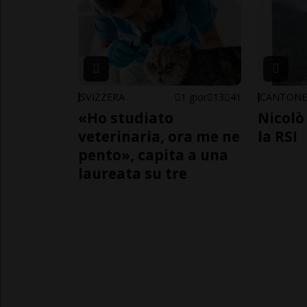
SVIZZERA
1 gior
13
41
CANTON
«Ho studiato
Nicolò 
veterinaria, ora me ne
la RSI
pento», capita a una
laureata su tre