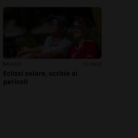
MONDO
2 ore
3
Eclissi solare, occhio ai
pericoli