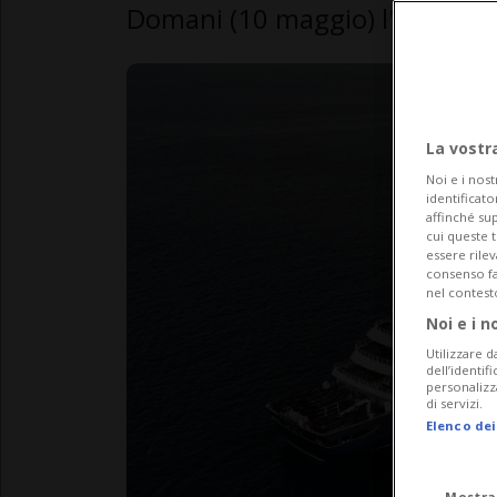
Domani (10 maggio) l'arrivo d
La vostr
Noi e i nost
identificato
affinché sup
cui queste 
essere rile
consenso fac
nel contest
Noi e i n
Utilizzare d
dell’identif
personalizz
di servizi.
Elenco dei
Mostra