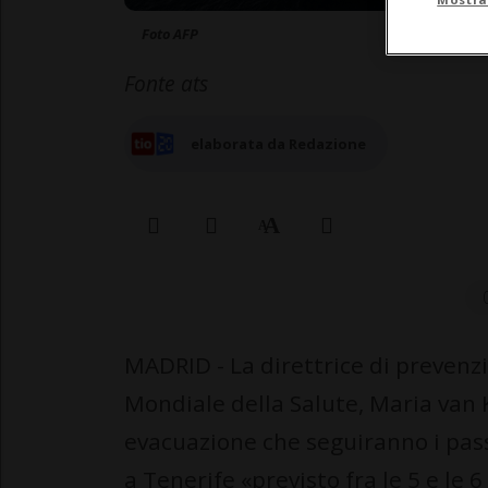
Foto AFP
Fonte ats
elaborata da Redazione
MADRID - La direttrice di preven
Mondiale della Salute, Maria van 
evacuazione che seguiranno i pass
a Tenerife «previsto fra le 5 e le 6 