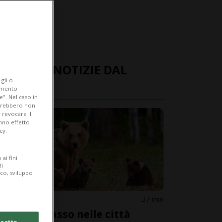
ULTIME NOTIZIE DAL
gli o
MONDO
iamento
e". Nel caso in
potrebbero non
 revocare il
anno effetto
cy.
ai fini
ti
ico, sviluppo
GIAPPONE
7 min
Orsi a spasso nelle città
cetto