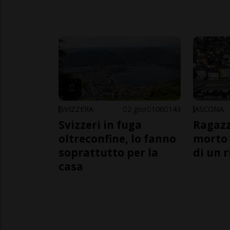
SVIZZERA
2 gior
106
143
ASCONA
Svizzeri in fuga
Ragazz
oltreconfine, lo fanno
morto 
soprattutto per la
di un 
casa