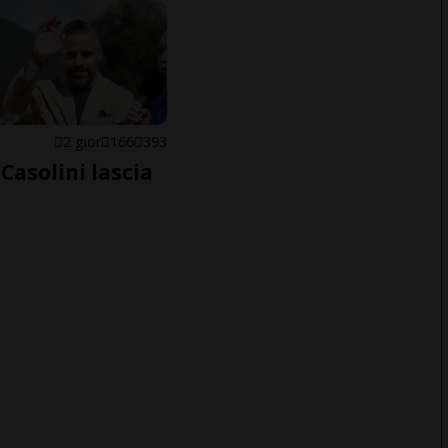
E
2 gior
166
393
Casolini lascia