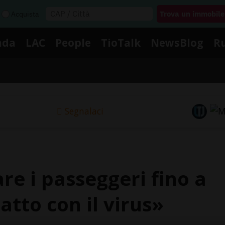
Acquista
nda
LAC
People
TioTalk
NewsBlog
R
Segnalaci
e i passeggeri fino a
atto con il virus»