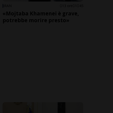
IRAN
13 ore
1
45
«Mojtaba Khamenei è grave,
potrebbe morire presto»