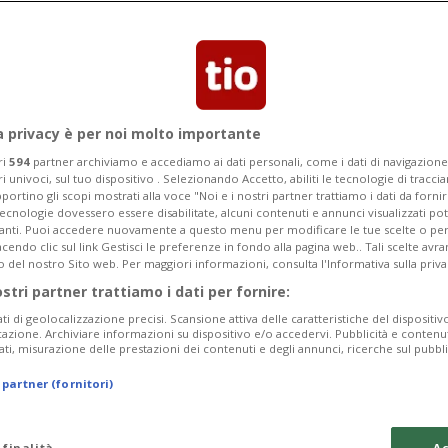
ella Mv Hondius a Tenerife
a privacy è per noi molto importante
ri
594
partner archiviamo e accediamo ai dati personali, come i dati di navigazione 
ri univoci, sul tuo dispositivo . Selezionando Accetto, abiliti le tecnologie di tracc
portino gli scopi mostrati alla voce "Noi e i nostri partner trattiamo i dati da fornir
tecnologie dovessero essere disabilitate, alcuni contenuti e annunci visualizzati 
vanti. Puoi accedere nuovamente a questo menu per modificare le tue scelte o per
endo clic sul link Gestisci le preferenze in fondo alla pagina web.. Tali scelte avr
o del nostro Sito web. Per maggiori informazioni, consulta l'Informativa sulla priva
ostri partner trattiamo i dati per fornire:
ati di geolocalizzazione precisi. Scansione attiva delle caratteristiche del dispositivo 
icazione. Archiviare informazioni su dispositivo e/o accedervi. Pubblicità e contenu
ati, misurazione delle prestazioni dei contenuti e degli annunci, ricerche sul pubbl
 partner (fornitori)
 finalità
Ac