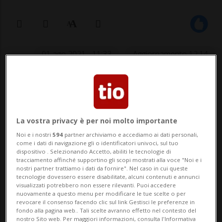
01 ago 2021 - 11:33
Aggiornamento 12:14
La vostra privacy è per noi molto importante
Noi e i nostri
594
partner archiviamo e accediamo ai dati personali,
come i dati di navigazione gli o identificatori univoci, sul tuo
AIROLO - A Göschenen e ad Airolo i lavori
dispositivo . Selezionando Accetto, abiliti le tecnologie di
tracciamento affinché supportino gli scopi mostrati alla voce "Noi e i
per il secondo tubo del San Gottardo sono
nostri partner trattiamo i dati da fornire". Nel caso in cui queste
tecnologie dovessero essere disabilitate, alcuni contenuti e annunci
ufficialmente cominciati. Ma bisogna
visualizzati potrebbero non essere rilevanti. Puoi accedere
nuovamente a questo menu per modificare le tue scelte o per
attendere fino al 2029 per la messa in
revocare il consenso facendo clic sul link Gestisci le preferenze in
fondo alla pagina web.. Tali scelte avranno effetto nel contesto del
nostro Sito web. Per maggiori informazioni, consulta l'Informativa