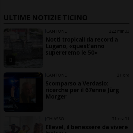
ULTIME NOTIZIE TICINO
CANTONE
22 min
3
Notti tropicali da record a
Lugano, «quest'anno
supereremo le 50»
CANTONE
1 ora
Scomparso a Verdasio:
ricerche per il 67enne Jürg
Morger
CHIASSO
1 ora
1
Ellevel, il benessere da vivere