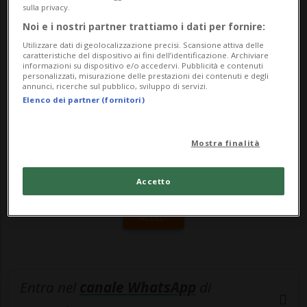
esercizio del nuovo traforo (che poi
sulla privacy.
permetterà, tra l'altro, di effettuare il...
Noi e i nostri partner trattiamo i dati per fornire:
Utilizzare dati di geolocalizzazione precisi. Scansione attiva delle
caratteristiche del dispositivo ai fini dell’identificazione. Archiviare
🔐 Sblocca il nostro archivio
informazioni su dispositivo e/o accedervi. Pubblicità e contenuti
personalizzati, misurazione delle prestazioni dei contenuti e degli
annunci, ricerche sul pubblico, sviluppo di servizi.
esclusivo!
Elenco dei partner (fornitori)
Sottoscrivi un abbonamento
Archivio
per
leggere questo articolo, oppure scegli
Mostra finalità
MyTioAbo
per accedere all'archivio e
navigare su sito e app senza pubblicità.
Accetto
ACCEDI
Entra nel
canale WhatsApp
di