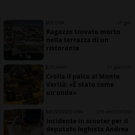
ASCONA
1 gior
Ragazzo trovato morto
nella terrazza di un
ristorante
LOCARNO
1 gior
132
Crolla il palco al Monte
Verità: «È stato come
un'onda»
MEZZOVICO-VIRA
19 ore
113
252
Incidente in scooter per il
deputato leghista Andrea