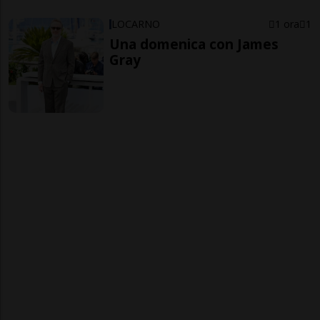
LOCARNO
1 ora
1
Una domenica con James
Gray