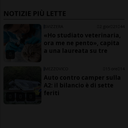
NOTIZIE PIÙ LETTE
SVIZZERA
2 gior
21
44
«Ho studiato veterinaria,
ora me ne pento», capita
a una laureata su tre
MEZZOVICO
15 ore
14
Auto contro camper sulla
A2: il bilancio è di sette
feriti