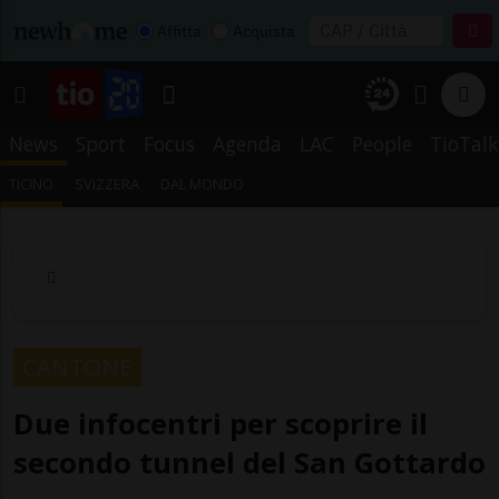
Affitta
Acquista
News
Sport
Focus
Agenda
LAC
People
TioTalk
TICINO
SVIZZERA
DAL MONDO
CANTONE
Due infocentri per scoprire il
secondo tunnel del San Gottardo