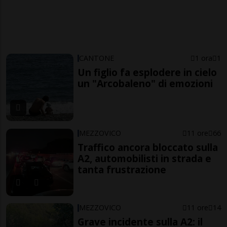
CANTONE
1 ora
1
Un figlio fa esplodere in cielo
un "Arcobaleno" di emozioni
MEZZOVICO
11 ore
66
Traffico ancora bloccato sulla
A2, automobilisti in strada e
tanta frustrazione
MEZZOVICO
11 ore
14
Grave incidente sulla A2: il