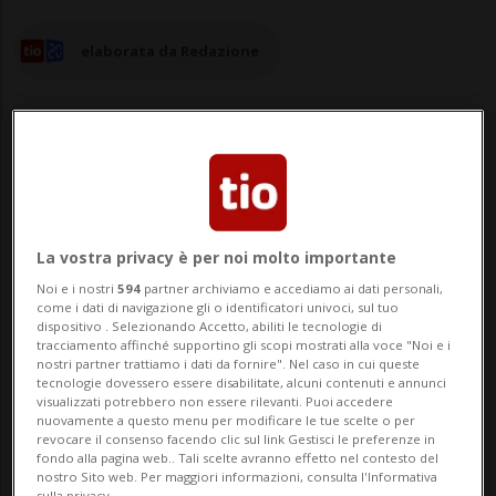
elaborata da Redazione
20 giu 2025 - 12:29
La vostra privacy è per noi molto importante
BERNA - Il Consiglio federale ha approvato
Noi e i nostri
594
partner archiviamo e accediamo ai dati personali,
oggi gli emendamenti al Regolamento
come i dati di navigazione gli o identificatori univoci, sul tuo
dispositivo . Selezionando Accetto, abiliti le tecnologie di
sanitario internazionale (RSI 2005) per
tracciamento affinché supportino gli scopi mostrati alla voce "Noi e i
nostri partner trattiamo i dati da fornire". Nel caso in cui queste
rafforzare la collaborazione internazionale
tecnologie dovessero essere disabilitate, alcuni contenuti e annunci
visualizzati potrebbero non essere rilevanti. Puoi accedere
nella prevenzione e gestione di emergenze
nuovamente a questo menu per modificare le tue scelte o per
revocare il consenso facendo clic sul link Gestisci le preferenze in
sanitarie transfrontaliere, senza
fondo alla pagina web.. Tali scelte avranno effetto nel contesto del
nostro Sito web. Per maggiori informazioni, consulta l'Informativa
sulla privacy.