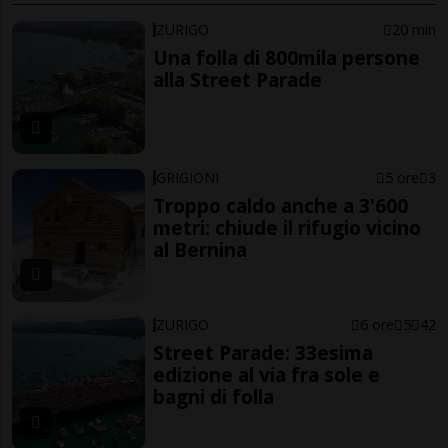
ZURIGO
20 min
Una folla di 800mila persone
alla Street Parade
GRIGIONI
5 ore
3
Troppo caldo anche a 3'600
metri: chiude il rifugio vicino
al Bernina
ZURIGO
6 ore
5
42
Street Parade: 33esima
edizione al via fra sole e
bagni di folla