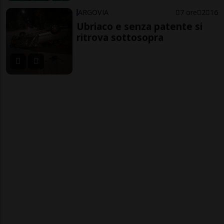
ARGOVIA
7 ore
2
16
Ubriaco e senza patente si
ritrova sottosopra