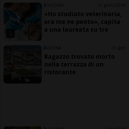
SVIZZERA
1 gior
20
43
«Ho studiato veterinaria,
ora me ne pento», capita
a una laureata su tre
ASCONA
1 gior
Ragazzo trovato morto
nella terrazza di un
ristorante
LOCARNO
1 gior
130