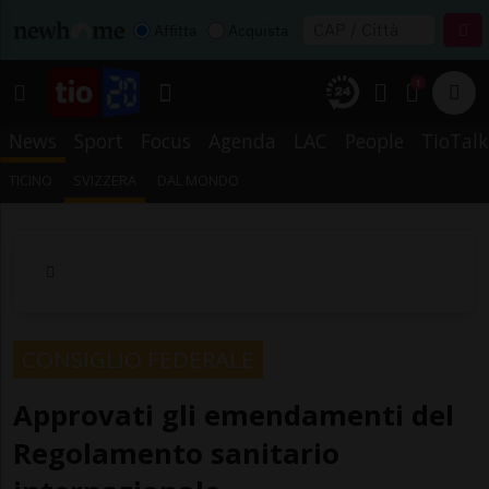
Affitta
Acquista
1
News
Sport
Focus
Agenda
LAC
People
TioTalk
TICINO
SVIZZERA
DAL MONDO
CONSIGLIO FEDERALE
Approvati gli emendamenti del
Regolamento sanitario