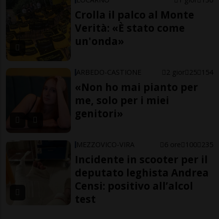
Crolla il palco al Monte
Verità: «È stato come
un'onda»
ARBEDO-CASTIONE
2 gior
25
154
«Non ho mai pianto per
me, solo per i miei
genitori»
MEZZOVICO-VIRA
6 ore
100
235
Incidente in scooter per il
deputato leghista Andrea
Censi: positivo all’alcol
test