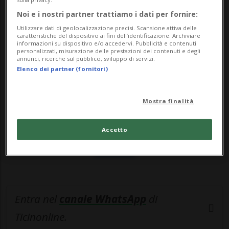
ostacolare ...
Noi e i nostri partner trattiamo i dati per fornire:
Utilizzare dati di geolocalizzazione precisi. Scansione attiva delle
🔐 Sblocca il nostro archivio
caratteristiche del dispositivo ai fini dell’identificazione. Archiviare
informazioni su dispositivo e/o accedervi. Pubblicità e contenuti
esclusivo!
personalizzati, misurazione delle prestazioni dei contenuti e degli
annunci, ricerche sul pubblico, sviluppo di servizi.
Elenco dei partner (fornitori)
Sottoscrivi un abbonamento
Archivio
per
leggere questo articolo, oppure scegli
Mostra finalità
MyTioAbo
per accedere all'archivio e
navigare su sito e app senza pubblicità.
Accetto
ACCEDI
Entra nel
canale WhatsApp
di
Ticinonline.