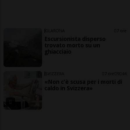
GLARONA
7 ore
Escursionista disperso
trovato morto su un
ghiacciaio
SVIZZERA
7 ore
9
44
«Non c'è scusa per i morti di
caldo in Svizzera»