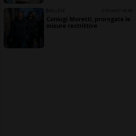
VALLESE
10 ore
14
40
Coniugi Moretti, prorogate le
misure restrittive