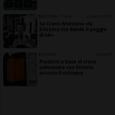
SVIZZERA / ITALIA
3 ore
51
153
Su Crans-Montana «la
Svizzera sta dando il peggio
di sé»
SVIZZERA
4 ore
7
Prodotti a base di trota
salmonata con listeria:
avviato il richiamo