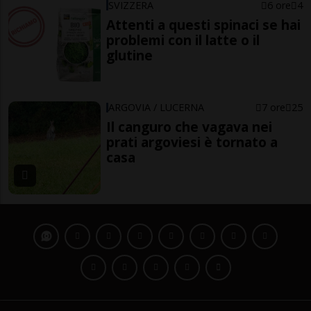
SVIZZERA
6 ore
4
Attenti a questi spinaci se hai
problemi con il latte o il
glutine
ARGOVIA / LUCERNA
7 ore
25
Il canguro che vagava nei
prati argoviesi è tornato a
casa