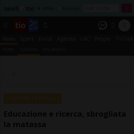
Affitta
Acquista
News
Sport
Focus
Agenda
LAC
People
TioTalk
TICINO
SVIZZERA
DAL MONDO
CAMERE FEDERALI
Educazione e ricerca, sbrogliata
la matassa