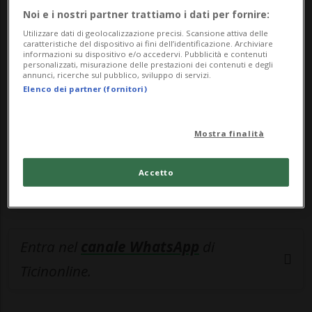
Noi e i nostri partner trattiamo i dati per fornire:
🔐 Sblocca il nostro archivio
Utilizzare dati di geolocalizzazione precisi. Scansione attiva delle
caratteristiche del dispositivo ai fini dell’identificazione. Archiviare
esclusivo!
informazioni su dispositivo e/o accedervi. Pubblicità e contenuti
personalizzati, misurazione delle prestazioni dei contenuti e degli
annunci, ricerche sul pubblico, sviluppo di servizi.
Sottoscrivi un abbonamento
Archivio
per
Elenco dei partner (fornitori)
leggere questo articolo, oppure scegli
MyTioAbo
per accedere all'archivio e
Mostra finalità
navigare su sito e app senza pubblicità.
Accetto
ACCEDI
Entra nel
canale WhatsApp
di
Ticinonline.