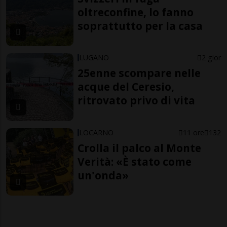
oltreconfine, lo fanno
soprattutto per la casa
LUGANO
2 gior
25enne scompare nelle
acque del Ceresio,
ritrovato privo di vita
LOCARNO
11 ore
132
Crolla il palco al Monte
Verità: «È stato come
un'onda»