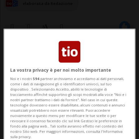
elaborata da Redazione
26 set 2024 - 09:54
BERNA - Il messaggio riguardante il
La vostra privacy è per noi molto importante
finanziamento dell'educazione, la ricerca e
Noi e i nostri
594
partner archiviamo e accediamo ai dati personali,
come i dati di navigazione gli o identificatori univoci, sul tuo
l'innovazione (ERI) nel periodo 2025-28 è
dispositivo . Selezionando Accetto, abiliti le tecnologie di
tracciamento affinché supportino gli scopi mostrati alla voce "Noi e i
giunto al termine del suo iter
nostri partner trattiamo i dati da fornire". Nel caso in cui queste
tecnologie dovessero essere disabilitate, alcuni contenuti e annunci
parlamentare. Sia il Consiglio nazionale
visualizzati potrebbero non essere rilevanti. Puoi accedere
nuovamente a questo menu per modificare le tue scelte o per
che quello degli Stati hanno infatti
revocare il consenso facendo clic sul link Gestisci le preferenze in
fondo alla pagina web.. Tali scelte avranno effetto nel contesto del
accettato le propo...
nostro Sito web. Per maggiori informazioni, consulta l'Informativa
sulla privacy.