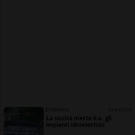
TURGOVIA
3 ore
3
5
La siccità mette k.o. gli
impianti idroelettrici