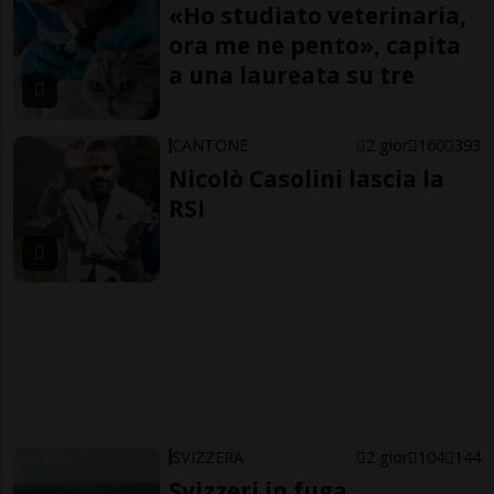
«Ho studiato veterinaria,
ora me ne pento», capita
a una laureata su tre
CANTONE
2 gior
160
393
Nicolò Casolini lascia la
RSI
SVIZZERA
2 gior
104
144
Svizzeri in fuga