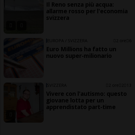
Il Reno senza più acqua:
allarme rosso per l'economia
svizzera
EUROPA / SVIZZERA
2 ore
6
Euro Millions ha fatto un
nuovo super-milionario
SVIZZERA
2 ore
2
13
Vivere con l'autismo: questo
giovane lotta per un
apprendistato part-time