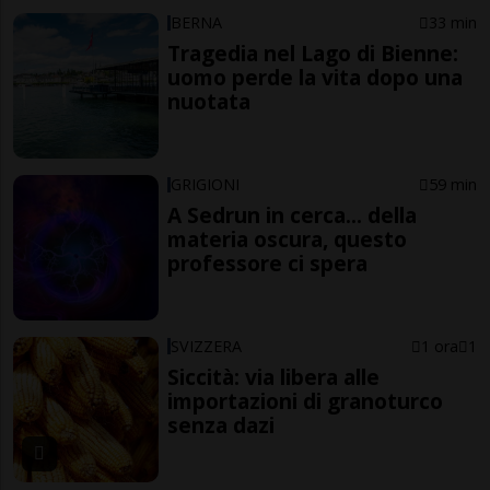
BERNA
33 min
Tragedia nel Lago di Bienne:
uomo perde la vita dopo una
nuotata
GRIGIONI
59 min
A Sedrun in cerca... della
materia oscura, questo
professore ci spera
SVIZZERA
1 ora
1
Siccità: via libera alle
importazioni di granoturco
senza dazi