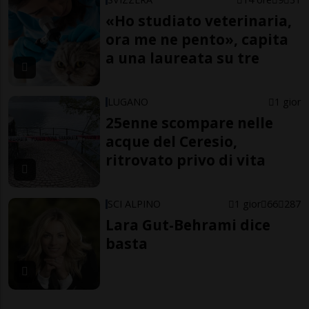
«Ho studiato veterinaria,
ora me ne pento», capita
a una laureata su tre
LUGANO
1 gior
25enne scompare nelle
acque del Ceresio,
ritrovato privo di vita
SCI ALPINO
1 gior
66
287
Lara Gut-Behrami dice
basta