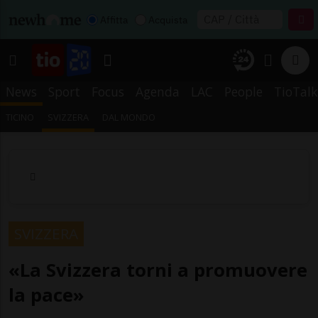
Affitta
Acquista
News
Sport
Focus
Agenda
LAC
People
TioTalk
TICINO
SVIZZERA
DAL MONDO
SVIZZERA
«La Svizzera torni a promuovere
la pace»