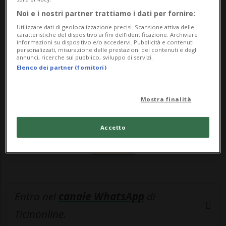
popolo palestinese che dal 7 ottobre con...
Noi e i nostri partner trattiamo i dati per fornire:
Utilizzare dati di geolocalizzazione precisi. Scansione attiva delle
🔐 Sblocca il nostro archivio
caratteristiche del dispositivo ai fini dell’identificazione. Archiviare
informazioni su dispositivo e/o accedervi. Pubblicità e contenuti
personalizzati, misurazione delle prestazioni dei contenuti e degli
esclusivo!
annunci, ricerche sul pubblico, sviluppo di servizi.
Elenco dei partner (fornitori)
Sottoscrivi un abbonamento
Archivio
per
leggere questo articolo, oppure scegli
Mostra finalità
MyTioAbo
per accedere all'archivio e
navigare su sito e app senza pubblicità.
Accetto
ACCEDI
Entra nel
canale WhatsApp
di
Ticinonline.