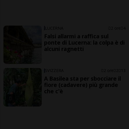
LUCERNA
2 ore
4
Falsi allarmi a raffica sul
ponte di Lucerna: la colpa è di
alcuni ragnetti
SVIZZERA
2 ore
2
13
A Basilea sta per sbocciare il
fiore (cadavere) più grande
che c'è