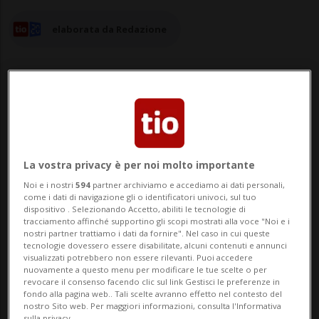
elaborata da Redazione
05 mar 2024 - 09:29
Aggiornamento 06 mar 2024 - 09:13
La vostra privacy è per noi molto importante
Noi e i nostri
594
partner archiviamo e accediamo ai dati personali,
BERNA - «Dov'è la Svizzera che si impegna
come i dati di navigazione gli o identificatori univoci, sul tuo
dispositivo . Selezionando Accetto, abiliti le tecnologie di
attivamente per la pace?». In una lettera
tracciamento affinché supportino gli scopi mostrati alla voce "Noi e i
nostri partner trattiamo i dati da fornire". Nel caso in cui queste
aperta dei Giovani Verdi Svizzera chiedono
tecnologie dovessero essere disabilitate, alcuni contenuti e annunci
visualizzati potrebbero non essere rilevanti. Puoi accedere
al Consiglio federale di assumersi le
nuovamente a questo menu per modificare le tue scelte o per
revocare il consenso facendo clic sul link Gestisci le preferenze in
proprie responsabilità nei confronti del
fondo alla pagina web.. Tali scelte avranno effetto nel contesto del
nostro Sito web. Per maggiori informazioni, consulta l'Informativa
sulla privacy.