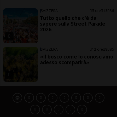
SVIZZERA
5 ore
13
36
Tutto quello che c'è da
sapere sulla Street Parade
2026
SVIZZERA
12 ore
8
85
«Il bosco come lo conosciamo
adesso scomparirà»