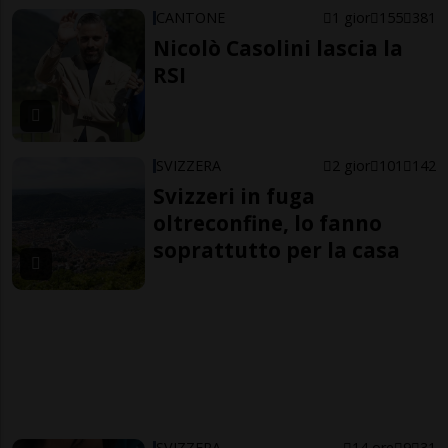
CANTONE
1 gior
155
381
Nicolò Casolini lascia la
RSI
SVIZZERA
2 gior
101
142
Svizzeri in fuga
oltreconfine, lo fanno
soprattutto per la casa
SVIZZERA
14 ore
9
31