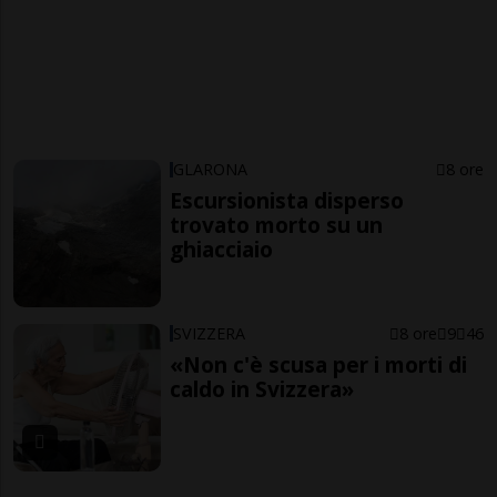
GLARONA
8 ore
Escursionista disperso
trovato morto su un
ghiacciaio
SVIZZERA
8 ore
9
46
«Non c'è scusa per i morti di
caldo in Svizzera»