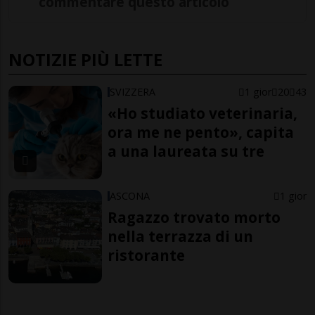
commentare questo articolo
NOTIZIE PIÙ LETTE
SVIZZERA
1 gior
20
43
«Ho studiato veterinaria,
ora me ne pento», capita
a una laureata su tre
ASCONA
1 gior
Ragazzo trovato morto
nella terrazza di un
ristorante