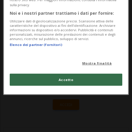
Commissione delle istituzioni politiche del
sulla privacy.
Consiglio degli Stati (CIP-S), che ha inoltre
Noi e i nostri partner trattiamo i dati per fornire:
preso atto con soddisfazione che l'eser...
Utilizzare dati di geolocalizzazione precisi. Scansione attiva delle
caratteristiche del dispositivo ai fini dell’identificazione. Archiviare
informazioni su dispositivo e/o accedervi. Pubblicità e contenuti
personalizzati, misurazione delle prestazioni dei contenuti e degli
annunci, ricerche sul pubblico, sviluppo di servizi.
🔐 Sblocca il nostro archivio
Elenco dei partner (fornitori)
esclusivo!
Sottoscrivi un abbonamento
Archivio
per
Mostra finalità
leggere questo articolo, oppure scegli
MyTioAbo
per accedere all'archivio e
Accetto
navigare su sito e app senza pubblicità.
ACCEDI