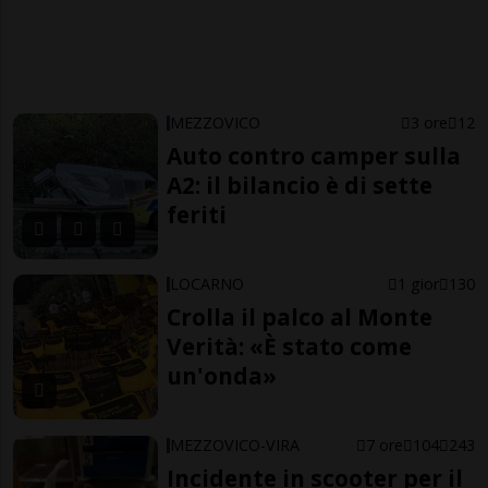
MEZZOVICO
3 ore
12
Auto contro camper sulla
A2: il bilancio è di sette
feriti
LOCARNO
1 gior
130
Crolla il palco al Monte
Verità: «È stato come
un'onda»
MEZZOVICO-VIRA
7 ore
104
243
Incidente in scooter per il