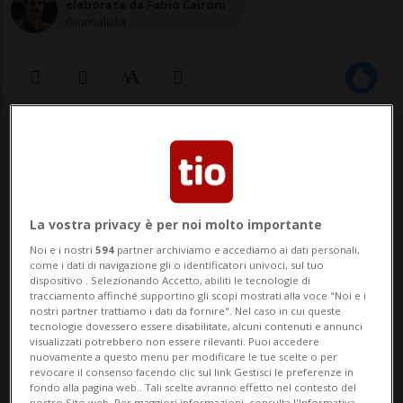
elaborata da Fabio Caironi
Giornalista
01 mag 2020 - 13:00
La vostra privacy è per noi molto importante
Noi e i nostri
594
partner archiviamo e accediamo ai dati personali,
come i dati di navigazione gli o identificatori univoci, sul tuo
dispositivo . Selezionando Accetto, abiliti le tecnologie di
tracciamento affinché supportino gli scopi mostrati alla voce "Noi e i
BERNA - Il Parlamento dovrà avere un
nostri partner trattiamo i dati da fornire". Nel caso in cui queste
tecnologie dovessero essere disabilitate, alcuni contenuti e annunci
maggior margine di manovra per le future
visualizzati potrebbero non essere rilevanti. Puoi accedere
nuovamente a questo menu per modificare le tue scelte o per
situazioni di crisi. Lo sostiene la
revocare il consenso facendo clic sul link Gestisci le preferenze in
fondo alla pagina web.. Tali scelte avranno effetto nel contesto del
nostro Sito web. Per maggiori informazioni, consulta l'Informativa