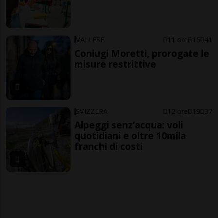
VALLESE
11 ore
15
41
Coniugi Moretti, prorogate le
misure restrittive
SVIZZERA
12 ore
19
37
Alpeggi senz’acqua: voli
quotidiani e oltre 10mila
franchi di costi