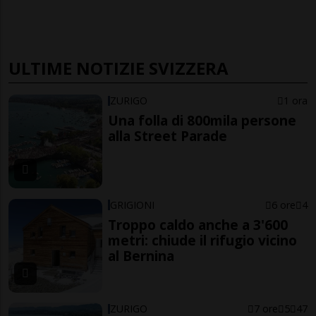
ULTIME NOTIZIE SVIZZERA
ZURIGO
1 ora
Una folla di 800mila persone
alla Street Parade
GRIGIONI
6 ore
4
Troppo caldo anche a 3'600
metri: chiude il rifugio vicino
al Bernina
ZURIGO
7 ore
5
47