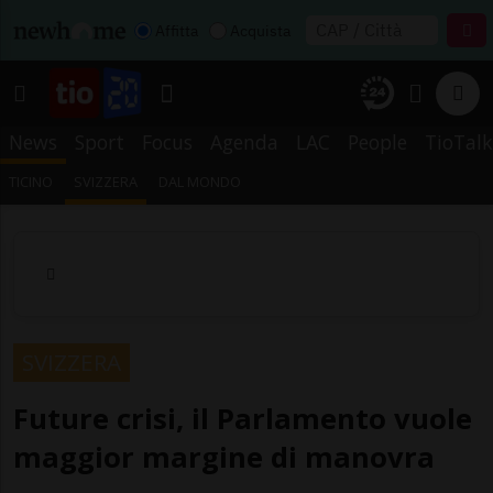
Affitta
Acquista
News
Sport
Focus
Agenda
LAC
People
TioTalk
TICINO
SVIZZERA
DAL MONDO
SVIZZERA
Future crisi, il Parlamento vuole
maggior margine di manovra