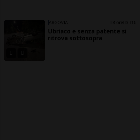
ARGOVIA
8 ore
3
16
Ubriaco e senza patente si
ritrova sottosopra