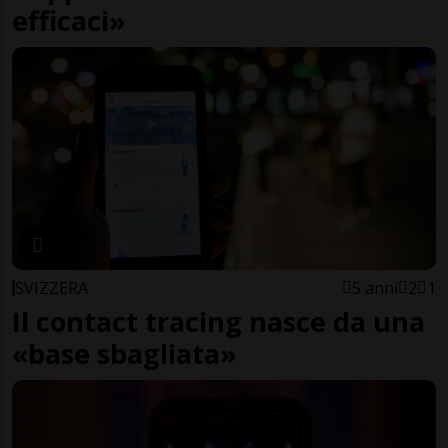
efficaci»
SVIZZERA
5 anni
2
1
Il contact tracing nasce da una
«base sbagliata»