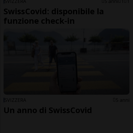
SVIZZERA
5 anni
1
1
SwissCovid: disponibile la
funzione check-in
SVIZZERA
5 anni
Un anno di SwissCovid