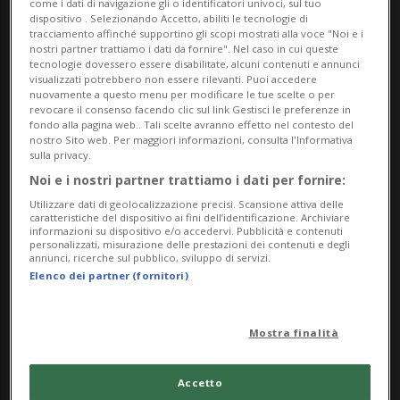
come i dati di navigazione gli o identificatori univoci, sul tuo
dispositivo . Selezionando Accetto, abiliti le tecnologie di
tracciamento affinché supportino gli scopi mostrati alla voce "Noi e i
nostri partner trattiamo i dati da fornire". Nel caso in cui queste
tecnologie dovessero essere disabilitate, alcuni contenuti e annunci
visualizzati potrebbero non essere rilevanti. Puoi accedere
nuovamente a questo menu per modificare le tue scelte o per
revocare il consenso facendo clic sul link Gestisci le preferenze in
fondo alla pagina web.. Tali scelte avranno effetto nel contesto del
nostro Sito web. Per maggiori informazioni, consulta l'Informativa
sulla privacy.
Noi e i nostri partner trattiamo i dati per fornire:
CINA
4 anni
Utilizzare dati di geolocalizzazione precisi. Scansione attiva delle
E in Cina? Il Covid prima o poi
caratteristiche del dispositivo ai fini dell’identificazione. Archiviare
informazioni su dispositivo e/o accedervi. Pubblicità e contenuti
finirà. I controlli forse no
personalizzati, misurazione delle prestazioni dei contenuti e degli
annunci, ricerche sul pubblico, sviluppo di servizi.
Elenco dei partner (fornitori)
Mostra finalità
Accetto