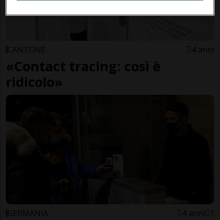
CANTONE
4 anni
«Contact tracing: così è
ridicolo»
GERMANIA
4 anni
1