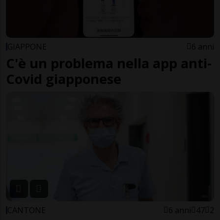
GIAPPONE
6 anni
C'è un problema nella app anti-
Covid giapponese
CANTONE
6 anni
47
2