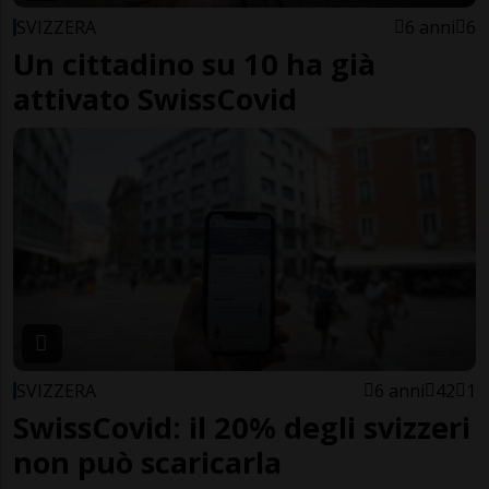
SVIZZERA
6 anni
6
Un cittadino su 10 ha già
attivato SwissCovid
SVIZZERA
6 anni
42
1
SwissCovid: il 20% degli svizzeri
non può scaricarla