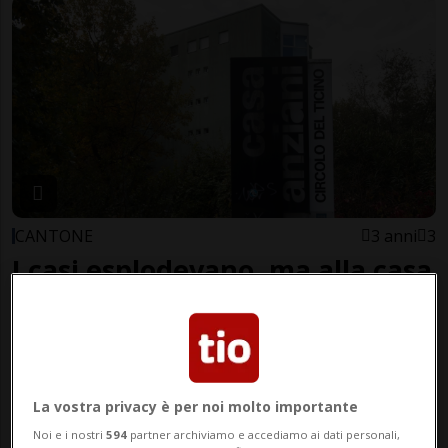
CANTONE
3 anni
3
I casi esplodevano, ma alla casa
anziani non c'era il
tracciamento
La vostra privacy è per noi molto importante
Noi e i nostri
594
partner archiviamo e accediamo ai dati personali,