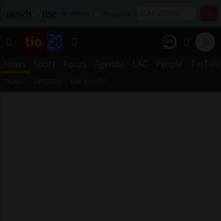
Affitta
Acquista
News
Sport
Focus
Agenda
LAC
People
TioTalk
TICINO
SVIZZERA
DAL MONDO