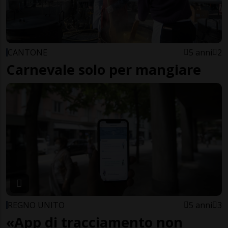
CANTONE
5 anni
2
Carnevale solo per mangiare
REGNO UNITO
5 anni
3
«App di tracciamento non