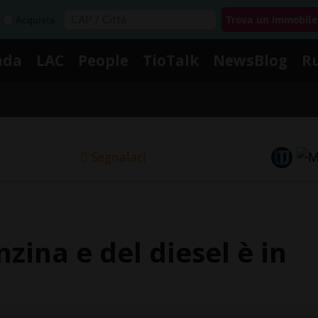
Acquista
nda
LAC
People
TioTalk
NewsBlog
R
Segnalaci
nzina e del diesel è in