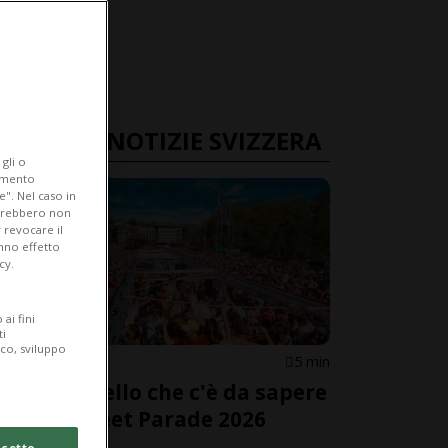
ULTIME NOTIZIE SVIZZERA
gli o
iamento
e". Nel caso in
potrebbero non
 revocare il
anno effetto
cy.
ai fini
ti
ico, sviluppo
SVIZZERA
5 min
Tutto quello che c'è da sapere
sulla Street Parade 2026
cetto