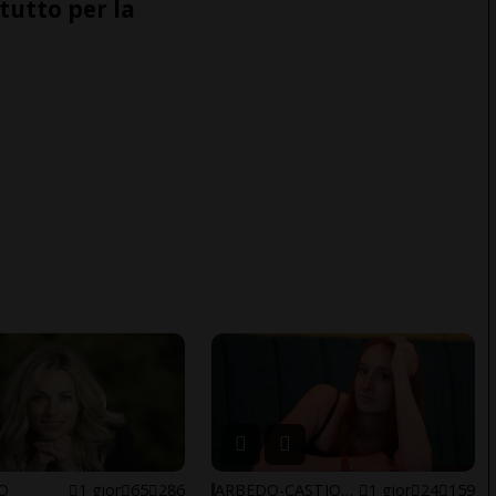
tutto per la
NO
1 gior
65
286
ARBEDO-CASTIONE
1 gior
24
159