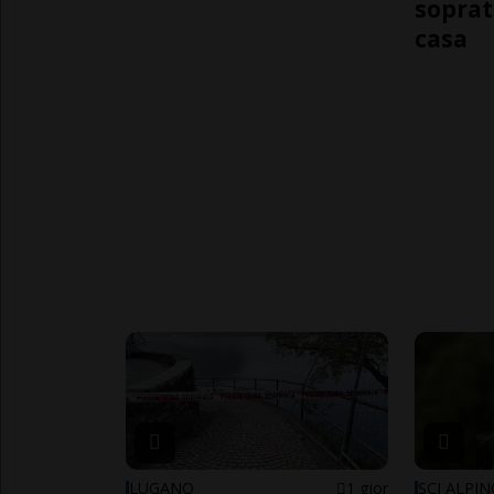
soprat
casa
LUGANO
1 gior
SCI ALPI