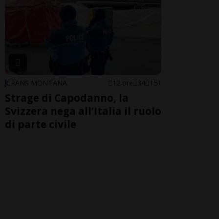
CRANS MONTANA
12 ore
34
151
Strage di Capodanno, la
Svizzera nega all’Italia il ruolo
di parte civile