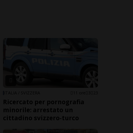
ITALIA / SVIZZERA
11 ore
3
23
Ricercato per pornografia
minorile: arrestato un
cittadino svizzero-turco