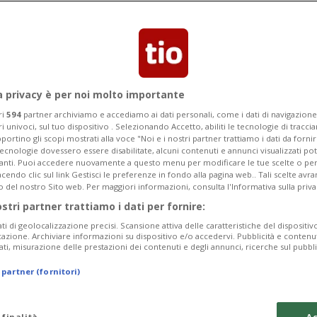
ti, i carburanti scendono di qualche
iù cari rispetto a prima della crisi.
a privacy è per noi molto importante
ri
594
partner archiviamo e accediamo ai dati personali, come i dati di navigazione 
ri univoci, sul tuo dispositivo . Selezionando Accetto, abiliti le tecnologie di tracc
portino gli scopi mostrati alla voce "Noi e i nostri partner trattiamo i dati da fornir
tecnologie dovessero essere disabilitate, alcuni contenuti e annunci visualizzati 
vanti. Puoi accedere nuovamente a questo menu per modificare le tue scelte o per
endo clic sul link Gestisci le preferenze in fondo alla pagina web.. Tali scelte avr
o del nostro Sito web. Per maggiori informazioni, consulta l'Informativa sulla priva
ostri partner trattiamo i dati per fornire:
ati di geolocalizzazione precisi. Scansione attiva delle caratteristiche del dispositivo 
icazione. Archiviare informazioni su dispositivo e/o accedervi. Pubblicità e contenu
ati, misurazione delle prestazioni dei contenuti e degli annunci, ricerche sul pubbl
 partner (fornitori)
 finalità
Ac