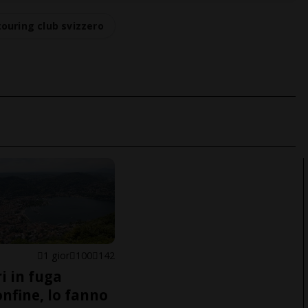
touring club svizzero
1 gior
100
142
i in fuga
onfine, lo fanno