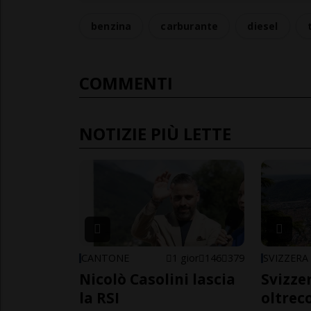
benzina
carburante
diesel
COMMENTI
NOTIZIE PIÙ LETTE
CANTONE
1 gior
146
379
SVIZZERA
Nicolò Casolini lascia
Svizzer
la RSI
oltrec