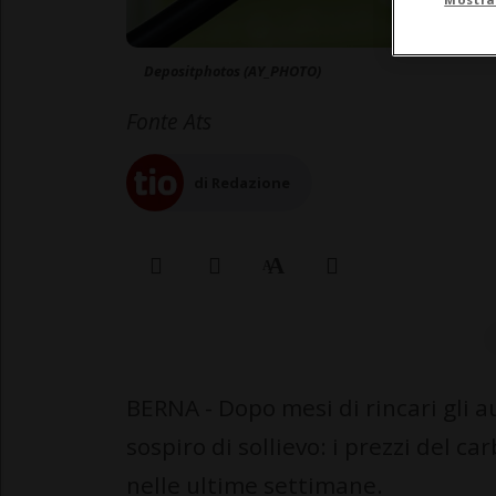
Depositphotos (AY_PHOTO)
Fonte Ats
di Redazione
BERNA - Dopo mesi di rincari gli a
sospiro di sollievo: i prezzi del 
nelle ultime settimane.