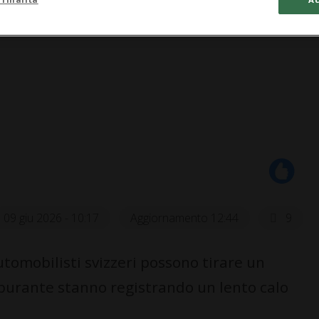
09 giu 2026 - 10:17
Aggiornamento 12:44
9
utomobilisti svizzeri possono tirare un
carburante stanno registrando un lento calo