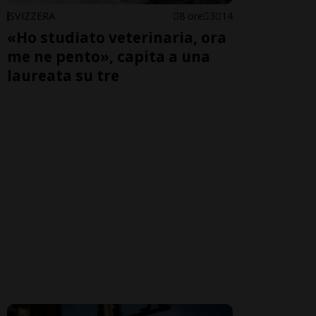
SVIZZERA
8 ore
3
14
«Ho studiato veterinaria, ora
me ne pento», capita a una
laureata su tre