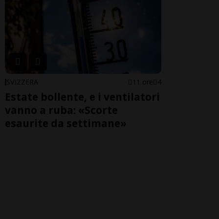
SVIZZERA
11 ore
4
Estate bollente, e i ventilatori
vanno a ruba: «Scorte
esaurite da settimane»