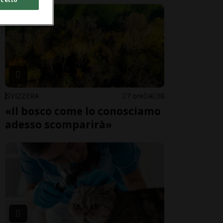
SVIZZERA
7 ore
4
38
«Il bosco come lo conosciamo
adesso scomparirà»