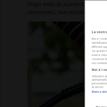
Dopo mesi di aumenti incessan
centesimo, ma restano ancora p
La vostr
Noi e i nost
identificato
affinché sup
cui queste 
essere rile
consenso fac
nel contest
Noi e i n
Utilizzare d
dell’identif
personalizz
di servizi.
Elenco dei
Mostra