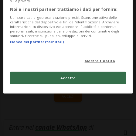
afferma Björn Johansson, uno dei più
sulla privacy.
Noi e i nostri partner trattiamo i dati per fornire:
celebri cacciat...
Utilizzare dati di geolocalizzazione precisi. Scansione attiva delle
caratteristiche del dispositivo ai fini dell’identificazione. Archiviare
informazioni su dispositivo e/o accedervi. Pubblicità e contenuti
🔐 Sblocca il nostro archivio
personalizzati, misurazione delle prestazioni dei contenuti e degli
annunci, ricerche sul pubblico, sviluppo di servizi.
esclusivo!
Elenco dei partner (fornitori)
Sottoscrivi un abbonamento
Archivio
per
Mostra finalità
leggere questo articolo, oppure scegli
MyTioAbo
per accedere all'archivio e
Accetto
navigare su sito e app senza pubblicità.
ACCEDI
Entra nel
canale WhatsApp
di