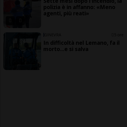
Sette mesi dopo l'incendio, la
polizia è in affanno: «Meno
agenti, più reati»
GINEVRA
5 ore
In difficoltà nel Lemano, fa il
morto...e si salva