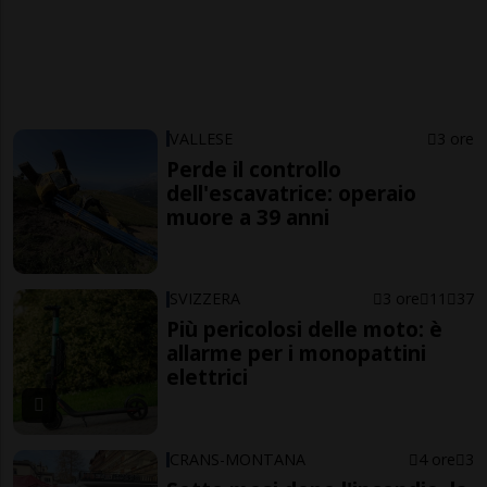
VALLESE
3 ore
Perde il controllo
dell'escavatrice: operaio
muore a 39 anni
SVIZZERA
3 ore
11
37
Più pericolosi delle moto: è
allarme per i monopattini
elettrici
CRANS-MONTANA
4 ore
3