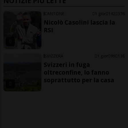
NOTIZIE PIÙ LETTE
CANTONE
1 gior
142
376
Nicolò Casolini lascia la
RSI
SVIZZERA
1 gior
99
138
Svizzeri in fuga
oltreconfine, lo fanno
soprattutto per la casa