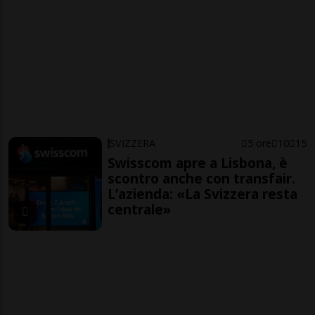
SVIZZERA
5 ore
10
15
Swisscom apre a Lisbona, è
scontro anche con transfair.
L’azienda: «La Svizzera resta
centrale»