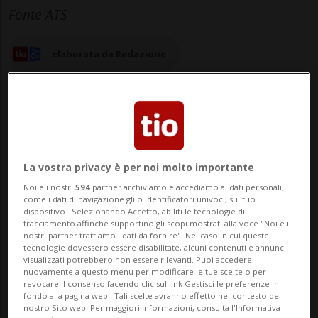
Fonte ATS
elaborata da Redazione
22 set 2025 - 10:05
Aggiornamento 10:26
La vostra privacy è per noi molto importante
Noi e i nostri
594
partner archiviamo e accediamo ai dati personali,
ZURIGO - Essere presidente della
come i dati di navigazione gli o identificatori univoci, sul tuo
dispositivo . Selezionando Accetto, abiliti le tecnologie di
direzione (Chief Executive Officer, CEO) di
tracciamento affinché supportino gli scopi mostrati alla voce "Noi e i
nostri partner trattiamo i dati da fornire". Nel caso in cui queste
una grande impresa oggi non è più
tecnologie dovessero essere disabilitate, alcuni contenuti e annunci
visualizzati potrebbero non essere rilevanti. Puoi accedere
divertente, anche perché occorre prestare
nuovamente a questo menu per modificare le tue scelte o per
revocare il consenso facendo clic sul link Gestisci le preferenze in
la massima attenzione a cosa si dice.Lo
fondo alla pagina web.. Tali scelte avranno effetto nel contesto del
nostro Sito web. Per maggiori informazioni, consulta l'Informativa