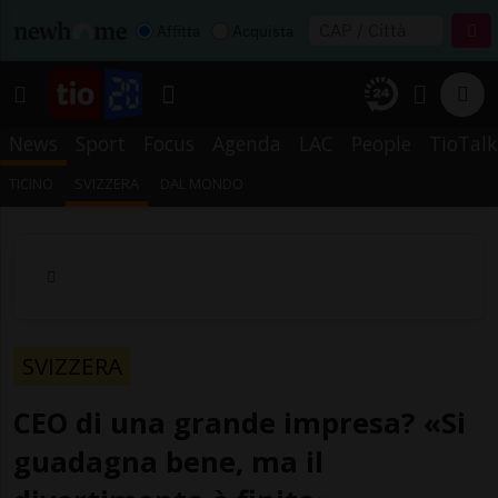
Affitta
Acquista
News
Sport
Focus
Agenda
LAC
People
TioTalk
TICINO
SVIZZERA
DAL MONDO
SVIZZERA
CEO di una grande impresa? «Si
guadagna bene, ma il