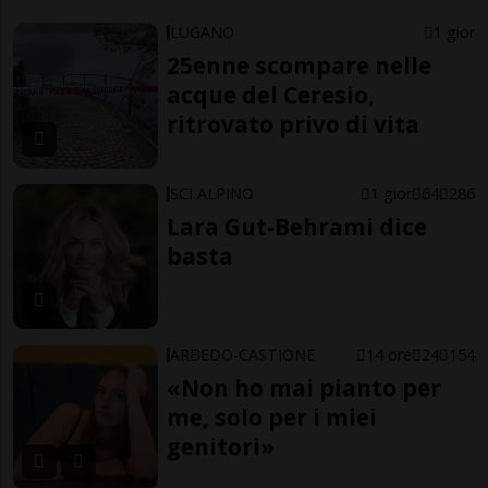
LUGANO
1 gior
25enne scompare nelle
acque del Ceresio,
ritrovato privo di vita
SCI ALPINO
1 gior
64
286
Lara Gut-Behrami dice
basta
ARBEDO-CASTIONE
14 ore
24
154
«Non ho mai pianto per
me, solo per i miei
genitori»