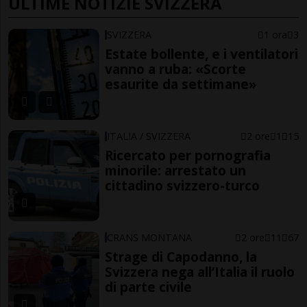
ULTIME NOTIZIE SVIZZERA
SVIZZERA
1 ora
3
Estate bollente, e i ventilatori
vanno a ruba: «Scorte
esaurite da settimane»
ITALIA / SVIZZERA
2 ore
1
15
Ricercato per pornografia
minorile: arrestato un
cittadino svizzero-turco
CRANS MONTANA
2 ore
11
67
Strage di Capodanno, la
Svizzera nega all’Italia il ruolo
di parte civile