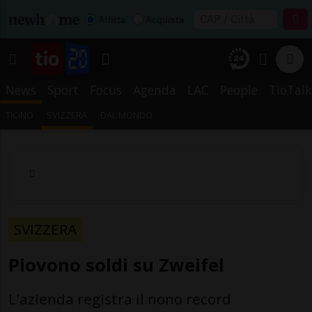
Affitta
Acquista
News
Sport
Focus
Agenda
LAC
People
TioTalk
TICINO
SVIZZERA
DAL MONDO
SVIZZERA
Piovono soldi su Zweifel
L'azienda registra il nono record