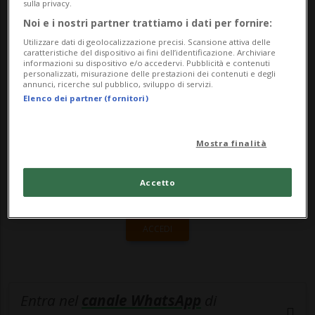
superiore dell'1% a quello dell'esercizio
sulla privacy.
Noi e i nostri partner trattiamo i dati per fornire:
preced...
Utilizzare dati di geolocalizzazione precisi. Scansione attiva delle
caratteristiche del dispositivo ai fini dell’identificazione. Archiviare
informazioni su dispositivo e/o accedervi. Pubblicità e contenuti
🔐 Sblocca il nostro archivio
personalizzati, misurazione delle prestazioni dei contenuti e degli
annunci, ricerche sul pubblico, sviluppo di servizi.
esclusivo!
Elenco dei partner (fornitori)
Sottoscrivi un abbonamento
Archivio
per
Mostra finalità
leggere questo articolo, oppure scegli
MyTioAbo
per accedere all'archivio e
Accetto
navigare su sito e app senza pubblicità.
ACCEDI
Entra nel
canale WhatsApp
di