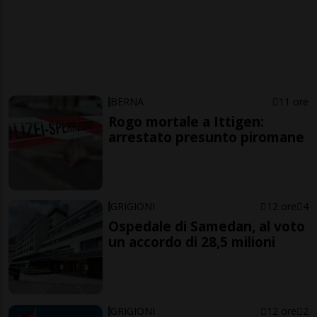
BERNA
11 ore
Rogo mortale a Ittigen:
arrestato presunto piromane
GRIGIONI
12 ore
4
Ospedale di Samedan, al voto
un accordo di 28,5 milioni
GRIGIONI
12 ore
2