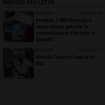
NOTIZIE PIÙ LETTE
CANTONE
2 gior
45
120
Preleva 1.000 franchi e
resta senza parole: la
commissione che non ti
aspetti
CANTONE
13 ore
98
335
Nicolò Casolini lascia la
RSI