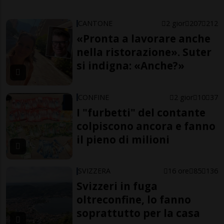
CANTONE
2 gior
207
212
«Pronta a lavorare anche
nella ristorazione». Suter
si indigna: «Anche?»
CONFINE
2 gior
10
37
I "furbetti" del contante
colpiscono ancora e fanno
il pieno di milioni
SVIZZERA
16 ore
85
136
Svizzeri in fuga
oltreconfine, lo fanno
soprattutto per la casa