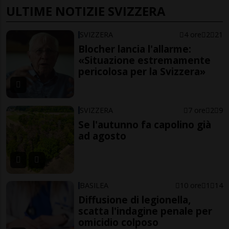
ULTIME NOTIZIE SVIZZERA
SVIZZERA
4 ore
2
21
Blocher lancia l'allarme:
«Situazione estremamente
pericolosa per la Svizzera»
SVIZZERA
7 ore
2
9
Se l'autunno fa capolino già
ad agosto
BASILEA
10 ore
1
14
Diffusione di legionella,
scatta l'indagine penale per
omicidio colposo