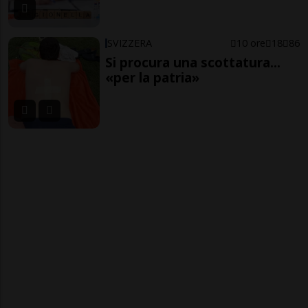
SVIZZERA
10 ore
18
86
Si procura una scottatura...
«per la patria»