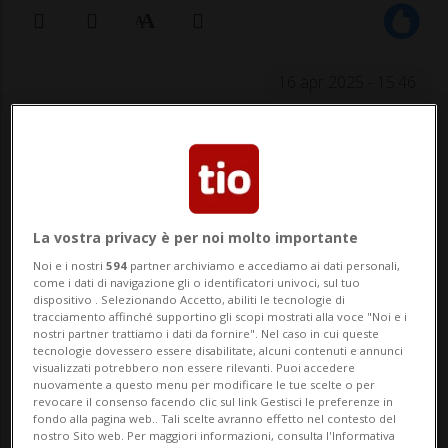
16 apr 2025 - 15:46
La vostra privacy è per noi molto importante
Noi e i nostri
594
partner archiviamo e accediamo ai dati personali,
AARAU - Vendite sempre in crescita per
come i dati di navigazione gli o identificatori univoci, sul tuo
dispositivo . Selezionando Accetto, abiliti le tecnologie di
Zweifel: la società in mani familiari che
tracciamento affinché supportino gli scopi mostrati alla voce "Noi e i
nostri partner trattiamo i dati da fornire". Nel caso in cui queste
produce patatine chips e altri snack ha
tecnologie dovessero essere disabilitate, alcuni contenuti e annunci
visualizzati potrebbero non essere rilevanti. Puoi accedere
visto nel 2024 il fatturato raggiungere 304
nuovamente a questo menu per modificare le tue scelte o per
revocare il consenso facendo clic sul link Gestisci le preferenze in
milioni di franchi, valore record e
fondo alla pagina web.. Tali scelte avranno effetto nel contesto del
nostro Sito web. Per maggiori informazioni, consulta l'Informativa