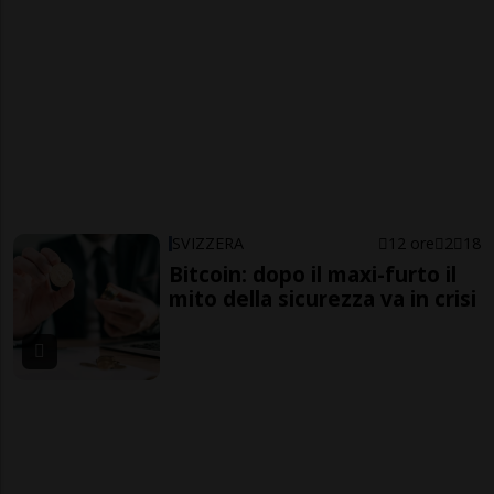
SVIZZERA
12 ore
2
18
Bitcoin: dopo il maxi-furto il
mito della sicurezza va in crisi