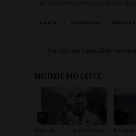
direttamente nella tua casella di p
accordo
consumatori
elettricità
Perché non è possibile commen
NOTIZIE PIÙ LETTE
CANTONE
1 gior
146
376
SVIZZERA