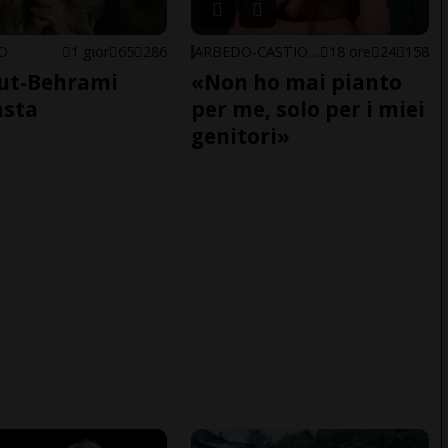
NO
1 gior
65
286
ARBEDO-CASTIONE
18 ore
24
158
ut-Behrami
«Non ho mai pianto
asta
per me, solo per i miei
genitori»