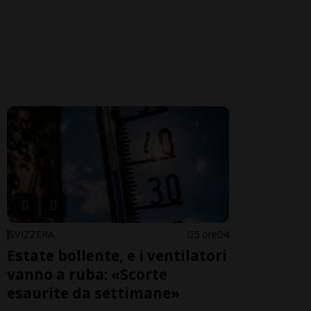
SVIZZERA
5 ore
4
Estate bollente, e i ventilatori
vanno a ruba: «Scorte
esaurite da settimane»