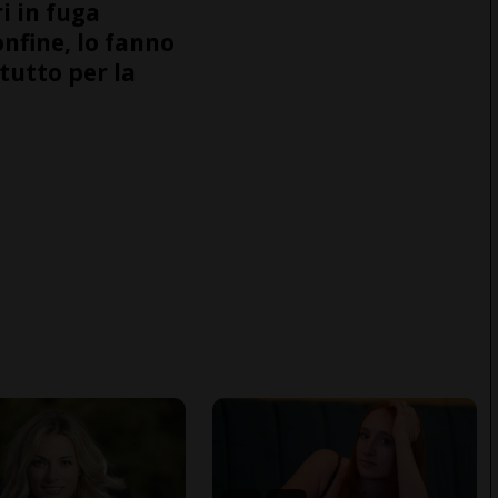
i in fuga
onfine, lo fanno
tutto per la