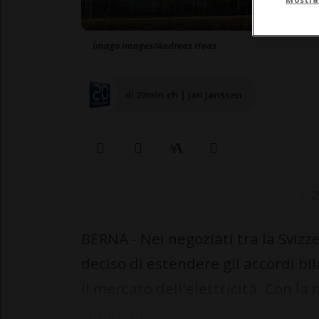
imago images/Andreas Haas
di 20min.ch | Jan Janssen
2
BERNA - Nei negoziati tra la Svizze
deciso di estendere gli accordi bil
il mercato dell'elettricità. Con la 
subirà pr...