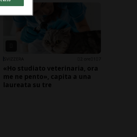
SVIZZERA
2 ore
1
7
«Ho studiato veterinaria, ora
me ne pento», capita a una
laureata su tre