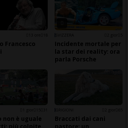
13 ore
18
SVIZZERA
2 gior
5
o Francesco
Incidente mortale per
i
la star dei reality: ora
parla Porsche
1 gior
15
31
GRIGIONI
2 gior
65
do non è uguale
Braccati dai cani
ti: più colpite
pastore: un