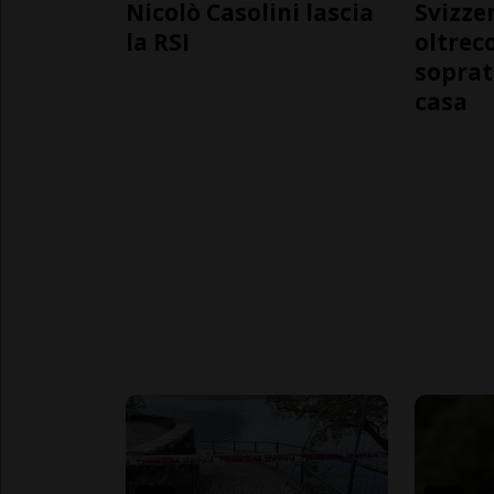
Nicolò Casolini lascia
Svizzer
la RSI
oltrec
soprat
casa