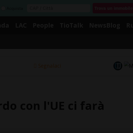
Acquista
nda
LAC
People
TioTalk
NewsBlog
R
Segnalaci
ordo con l'UE ci farà