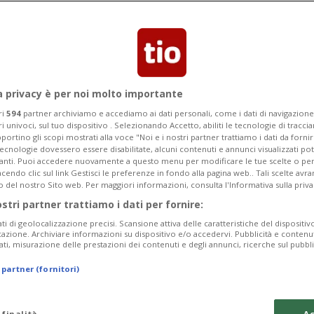
 svizzero dell'elettricità a quello
nsumatori svizzeri?
a privacy è per noi molto importante
ri
594
partner archiviamo e accediamo ai dati personali, come i dati di navigazione 
ri univoci, sul tuo dispositivo . Selezionando Accetto, abiliti le tecnologie di tracc
portino gli scopi mostrati alla voce "Noi e i nostri partner trattiamo i dati da fornir
tecnologie dovessero essere disabilitate, alcuni contenuti e annunci visualizzati 
vanti. Puoi accedere nuovamente a questo menu per modificare le tue scelte o per
endo clic sul link Gestisci le preferenze in fondo alla pagina web.. Tali scelte avr
o del nostro Sito web. Per maggiori informazioni, consulta l'Informativa sulla priva
ostri partner trattiamo i dati per fornire:
ati di geolocalizzazione precisi. Scansione attiva delle caratteristiche del dispositivo 
icazione. Archiviare informazioni su dispositivo e/o accedervi. Pubblicità e contenu
ati, misurazione delle prestazioni dei contenuti e degli annunci, ricerche sul pubbl
 partner (fornitori)
 finalità
Ac