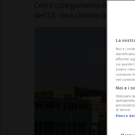
Con il collegamento del mercato
dell'UE cosa cambierà per i co
La vostr
Noi e i nost
identificato
affinché sup
cui queste 
essere rile
consenso fac
nel contest
Noi e i n
Utilizzare d
dell’identif
personalizz
di servizi.
Elenco dei
Mostra