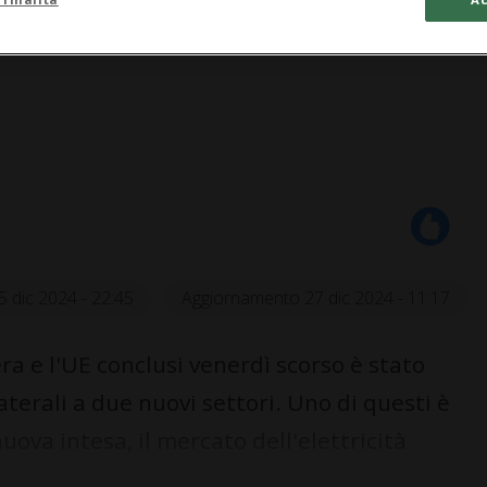
5 dic 2024 - 22:45
Aggiornamento 27 dic 2024 - 11:17
ra e l'UE conclusi venerdì scorso è stato
aterali a due nuovi settori. Uno di questi è
nuova intesa, il mercato dell'elettricità