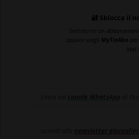
🔐 Sblocca il n
Sottoscrivi un abbonamen
oppure scegli
MyTioAbo
per 
app 
Entra nel
canale WhatsApp
di Tic
Iscriviti alla
newsletter giornalier