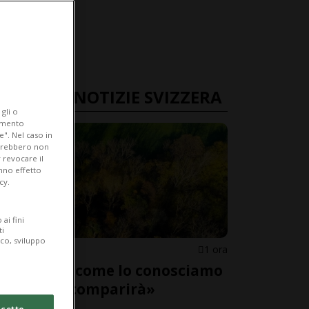
ULTIME NOTIZIE SVIZZERA
gli o
iamento
e". Nel caso in
potrebbero non
 revocare il
anno effetto
cy.
ai fini
ti
ico, sviluppo
SVIZZERA
1 ora
«Il bosco come lo conosciamo
adesso scomparirà»
cetto