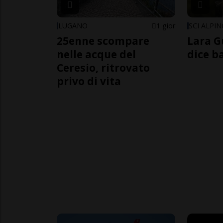
LUGANO
1 gior
SCI ALPI
25enne scompare
Lara G
nelle acque del
dice b
Ceresio, ritrovato
privo di vita