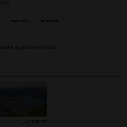
osta.
mercato
svizzera
tare questo articolo
1 gior
100
139