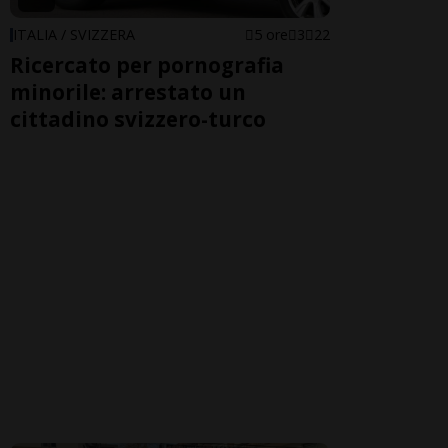
ITALIA / SVIZZERA
5 ore
3
22
Ricercato per pornografia
minorile: arrestato un
cittadino svizzero-turco