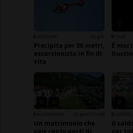
LAVIZZARA
2 gior
ITALIA
Precipita per 30 metri,
È mort
escursionista in fin di
Guccin
vita
VALLEMAGGIA
2 gior
17
100
SVIZZERA
Un matrimonio che
Il cal
vale cento posti di
per tut