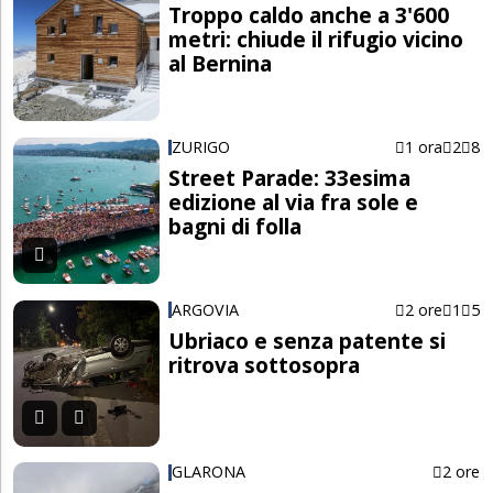
Troppo caldo anche a 3'600
metri: chiude il rifugio vicino
al Bernina
ZURIGO
1 ora
2
8
Street Parade: 33esima
edizione al via fra sole e
bagni di folla
ARGOVIA
2 ore
1
5
Ubriaco e senza patente si
ritrova sottosopra
GLARONA
2 ore