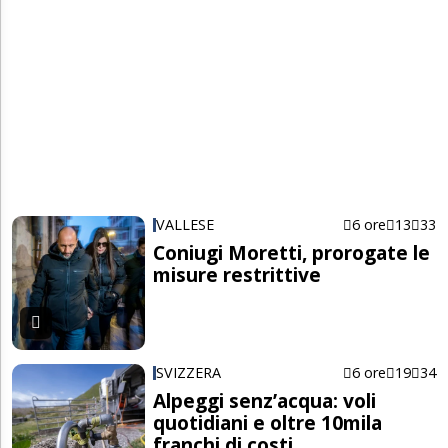
VALLESE
6 ore
13
33
Coniugi Moretti, prorogate le
misure restrittive
SVIZZERA
6 ore
19
34
Alpeggi senz’acqua: voli
quotidiani e oltre 10mila
franchi di costi