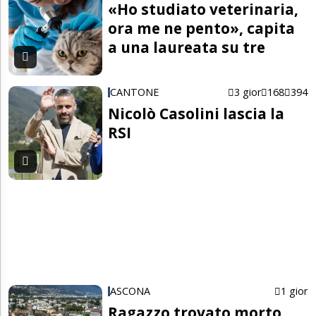
«Ho studiato veterinaria,
ora me ne pento», capita
a una laureata su tre
CANTONE
3 gior
168
394
Nicolò Casolini lascia la
RSI
ASCONA
1 gior
Ragazzo trovato morto