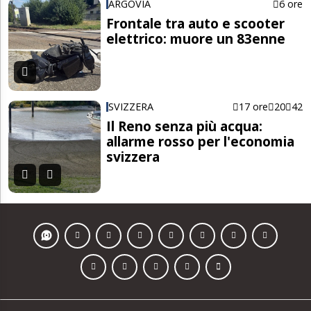
ARGOVIA
6 ore
Frontale tra auto e scooter
elettrico: muore un 83enne
SVIZZERA
17 ore
20
42
Il Reno senza più acqua:
allarme rosso per l'economia
svizzera