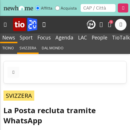
Affitta
Acquista
1
News
Sport
Focus
Agenda
LAC
People
TioTalk
TICINO
SVIZZERA
DAL MONDO
SVIZZERA
La Posta recluta tramite
WhatsApp