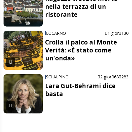
nella terrazza di un
ristorante
LOCARNO
1 gior
130
Crolla il palco al Monte
Verità: «È stato come
un'onda»
SCI ALPINO
2 gior
68
283
Lara Gut-Behrami dice
basta