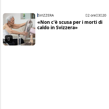
SVIZZERA
2 ore
3
20
«Non c'è scusa per i morti di
caldo in Svizzera»