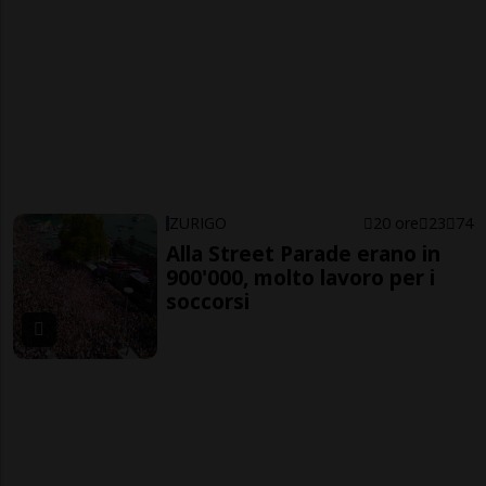
ZURIGO
20 ore
23
74
Alla Street Parade erano in
900'000, molto lavoro per i
soccorsi