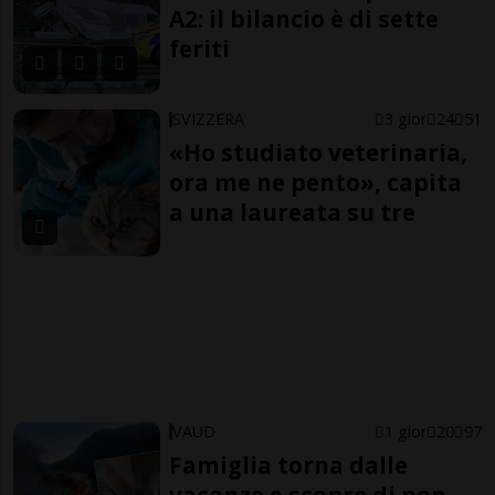
A2: il bilancio è di sette
feriti
SVIZZERA
3 gior
24
51
«Ho studiato veterinaria,
ora me ne pento», capita
a una laureata su tre
VAUD
1 gior
20
97
Famiglia torna dalle
vacanze e scopre di non