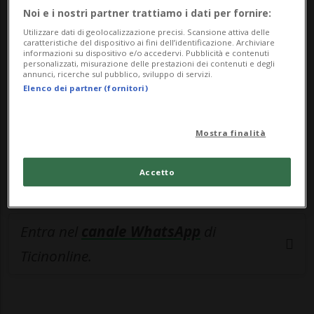
🔐 Sblocca il nostro archivio
Noi e i nostri partner trattiamo i dati per fornire:
esclusivo!
Utilizzare dati di geolocalizzazione precisi. Scansione attiva delle
caratteristiche del dispositivo ai fini dell’identificazione. Archiviare
informazioni su dispositivo e/o accedervi. Pubblicità e contenuti
Sottoscrivi un abbonamento
Archivio
per
personalizzati, misurazione delle prestazioni dei contenuti e degli
annunci, ricerche sul pubblico, sviluppo di servizi.
leggere questo articolo, oppure scegli
Elenco dei partner (fornitori)
MyTioAbo
per accedere all'archivio e
navigare su sito e app senza pubblicità.
Mostra finalità
ACCEDI
Accetto
Entra nel
canale WhatsApp
di
Ticinonline.