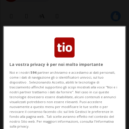
17 dic 2022 - 13:05
Aggiornamento 13:46
8
BERNA - Quest'anno la Banca nazionale
La vostra privacy è per noi molto importante
svizzera (BNS) non distribuirà denaro alla
Noi e i nostri
594
partner archiviamo e accediamo ai dati personali,
come i dati di navigazione gli o identificatori univoci, sul tuo
Confederazione e ai Cantoni. Dopo una
dispositivo . Selezionando Accetto, abiliti le tecnologie di
tracciamento affinché supportino gli scopi mostrati alla voce "Noi e i
perdita di 140 miliardi di franchi nei primi
nostri partner trattiamo i dati da fornire". Nel caso in cui queste
tecnologie dovessero essere disabilitate, alcuni contenuti e annunci
nove mesi, gli sviluppi del quarto trimestre
visualizzati potrebbero non essere rilevanti. Puoi accedere
nuovamente a questo menu per modificare le tue scelte o per
revocare il consenso facendo clic sul link Gestisci le preferenze in
non lasciano presagire un'inversio...
fondo alla pagina web.. Tali scelte avranno effetto nel contesto del
nostro Sito web. Per maggiori informazioni, consulta l'Informativa
sulla privacy.