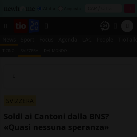
Affitta
Acquista
News
Sport
Focus
Agenda
LAC
People
TioTalk
TICINO
SVIZZERA
DAL MONDO
SVIZZERA
Soldi ai Cantoni dalla BNS?
«Quasi nessuna speranza»