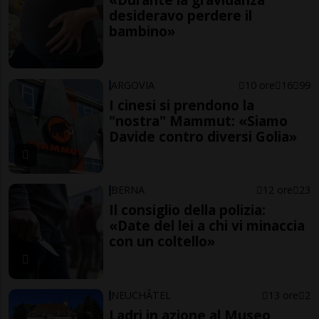
desideravo perdere il
bambino»
ARGOVIA
10 ore
16
99
I cinesi si prendono la
"nostra" Mammut: «Siamo
Davide contro diversi Golia»
BERNA
12 ore
23
Il consiglio della polizia:
«Date del lei a chi vi minaccia
con un coltello»
NEUCHÂTEL
13 ore
2
Ladri in azione al Museo