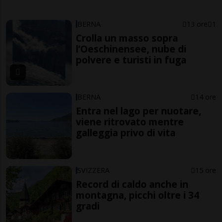
BERNA
13 ore
1
Crolla un masso sopra
l’Oeschinensee, nube di
polvere e turisti in fuga
BERNA
14 ore
Entra nel lago per nuotare,
viene ritrovato mentre
galleggia privo di vita
SVIZZERA
15 ore
Record di caldo anche in
montagna, picchi oltre i 34
gradi