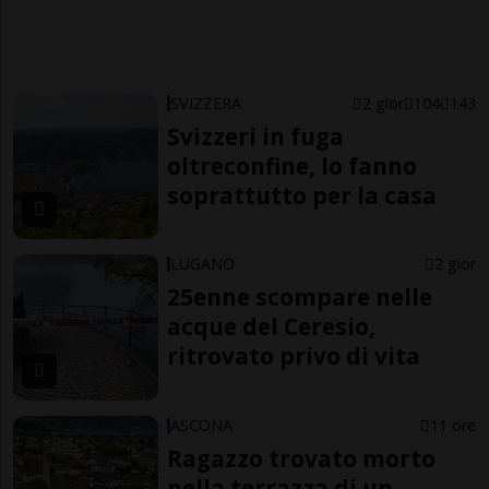
SVIZZERA
2 gior
104
143
Svizzeri in fuga
oltreconfine, lo fanno
soprattutto per la casa
LUGANO
2 gior
25enne scompare nelle
acque del Ceresio,
ritrovato privo di vita
ASCONA
11 ore
Ragazzo trovato morto
nella terrazza di un