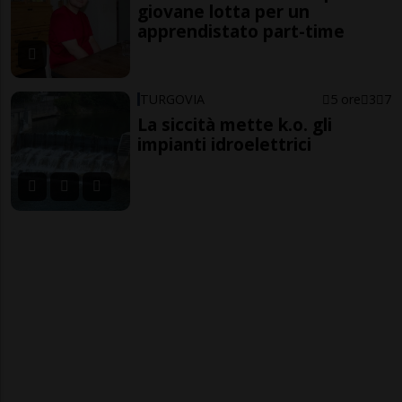
giovane lotta per un
apprendistato part-time
TURGOVIA
5 ore
3
7
La siccità mette k.o. gli
impianti idroelettrici