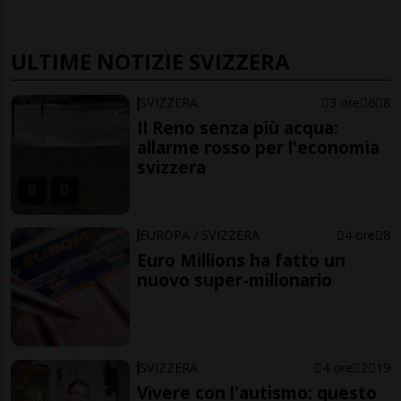
ULTIME NOTIZIE SVIZZERA
SVIZZERA
3 ore
6
8
Il Reno senza più acqua:
allarme rosso per l'economia
svizzera
EUROPA / SVIZZERA
4 ore
8
Euro Millions ha fatto un
nuovo super-milionario
SVIZZERA
4 ore
2
19
Vivere con l'autismo: questo