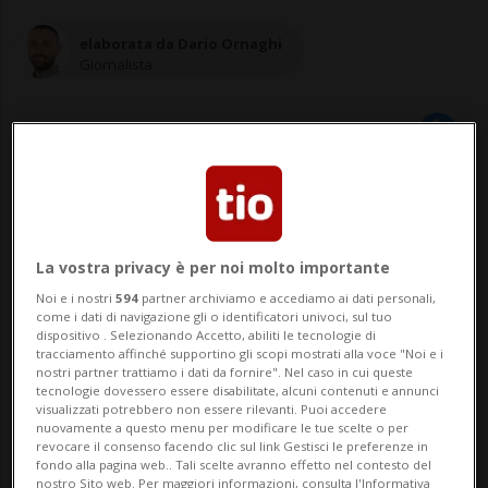
elaborata da Dario Ornaghi
Giornalista
29 ott 2020 - 15:32
La vostra privacy è per noi molto importante
Noi e i nostri
594
partner archiviamo e accediamo ai dati personali,
come i dati di navigazione gli o identificatori univoci, sul tuo
dispositivo . Selezionando Accetto, abiliti le tecnologie di
tracciamento affinché supportino gli scopi mostrati alla voce "Noi e i
nostri partner trattiamo i dati da fornire". Nel caso in cui queste
tecnologie dovessero essere disabilitate, alcuni contenuti e annunci
BASILEA - Roche punta ad aumentare
visualizzati potrebbero non essere rilevanti. Puoi accedere
nuovamente a questo menu per modificare le tue scelte o per
revocare il consenso facendo clic sul link Gestisci le preferenze in
fortemente la produzione di test
fondo alla pagina web.. Tali scelte avranno effetto nel contesto del
nostro Sito web. Per maggiori informazioni, consulta l'Informativa