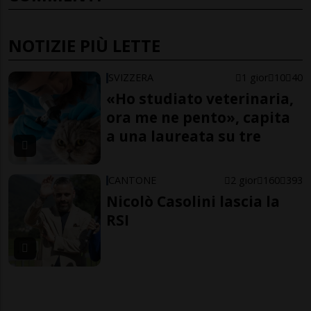
NOTIZIE PIÙ LETTE
SVIZZERA
1 gior
10
40
«Ho studiato veterinaria,
ora me ne pento», capita
a una laureata su tre
CANTONE
2 gior
160
393
Nicolò Casolini lascia la
RSI