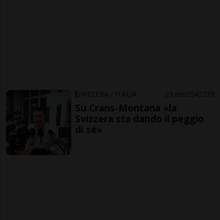
SVIZZERA / ITALIA
5 ore
54
219
Su Crans-Montana «la
Svizzera sta dando il peggio
di sé»