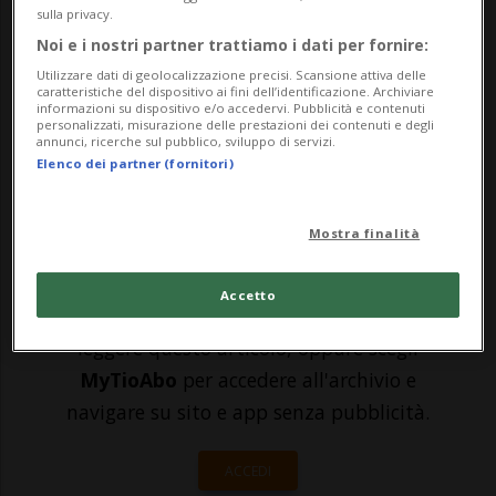
antigenici rapidi per rilevare il nuovo
sulla privacy.
coronavirus. Saranno nell'ordine delle
Noi e i nostri partner trattiamo i dati per fornire:
centinaia di milioni al mese, ha indicato il
Utilizzare dati di geolocalizzazione precisi. Scansione attiva delle
caratteristiche del dispositivo ai fini dell’identificazione. Archiviare
informazioni su dispositivo e/o accedervi. Pubblicità e contenuti
Ceo Severin Schwan in una conferenza
personalizzati, misurazione delle prestazioni dei contenuti e degli
annunci, ricerche sul pubblico, sviluppo di servizi.
online. Per quanto ri...
Elenco dei partner (fornitori)
🔐 Sblocca il nostro archivio
Mostra finalità
esclusivo!
Accetto
Sottoscrivi un abbonamento
Archivio
per
leggere questo articolo, oppure scegli
MyTioAbo
per accedere all'archivio e
navigare su sito e app senza pubblicità.
ACCEDI