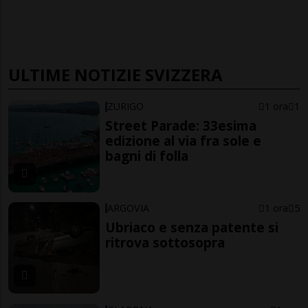
ULTIME NOTIZIE SVIZZERA
ZURIGO
1 ora
1
Street Parade: 33esima
edizione al via fra sole e
bagni di folla
ARGOVIA
1 ora
5
Ubriaco e senza patente si
ritrova sottosopra