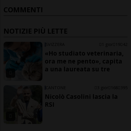
COMMENTI
NOTIZIE PIÙ LETTE
SVIZZERA
1 gior
19
42
«Ho studiato veterinaria,
ora me ne pento», capita
a una laureata su tre
CANTONE
3 gior
168
395
Nicolò Casolini lascia la
RSI