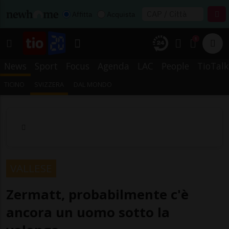
Affitta
Acquista
1
News
Sport
Focus
Agenda
LAC
People
TioTalk
TICINO
SVIZZERA
DAL MONDO
VALLESE
Zermatt, probabilmente c'è
ancora un uomo sotto la