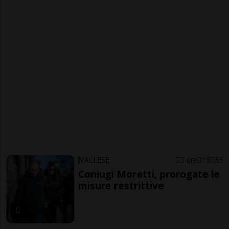
VALLESE
5 ore
13
33
Coniugi Moretti, prorogate le
misure restrittive