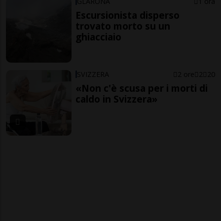
GLARONA
1 ora
Escursionista disperso
trovato morto su un
ghiacciaio
SVIZZERA
2 ore
2
20
«Non c'è scusa per i morti di
caldo in Svizzera»