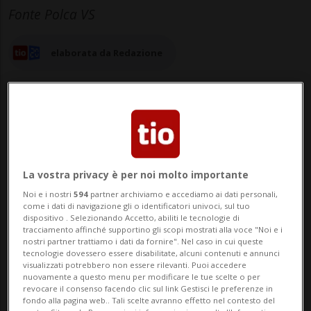
Fonte Polca VS
elaborata da Redazione
03 apr 2024 - 16:40
Aggiornamento 19:03
La vostra privacy è per noi molto importante
Noi e i nostri
594
partner archiviamo e accediamo ai dati personali,
come i dati di navigazione gli o identificatori univoci, sul tuo
dispositivo . Selezionando Accetto, abiliti le tecnologie di
tracciamento affinché supportino gli scopi mostrati alla voce "Noi e i
nostri partner trattiamo i dati da fornire". Nel caso in cui queste
tecnologie dovessero essere disabilitate, alcuni contenuti e annunci
visualizzati potrebbero non essere rilevanti. Puoi accedere
nuovamente a questo menu per modificare le tue scelte o per
SION - C'è probabilmente un'altra persona
revocare il consenso facendo clic sul link Gestisci le preferenze in
fondo alla pagina web.. Tali scelte avranno effetto nel contesto del
sotto la valanga che il primo aprile è scesa