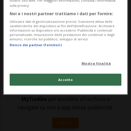
nostro Sito web. Per maggiori informazioni, consulta l'Informativa
sulla privacy.
a Zermatt, uccidendo tre sciatori e
Noi e i nostri partner trattiamo i dati per fornire:
ferendone un quarto. Il bilancio della
Utilizzare dati di geolocalizzazione precisi. Scansione attiva delle
caratteristiche del dispositivo ai fini dell’identificazione. Archiviare
tragedia potrebbe quindi presto
informazioni su dispositivo e/o accedervi. Pubblicità e contenuti
personalizzati, misurazione delle prestazioni dei contenuti e degli
contabilizzare una vittima in più. ...
annunci, ricerche sul pubblico, sviluppo di servizi.
Elenco dei partner (fornitori)
🔐 Sblocca il nostro archivio
Mostra finalità
esclusivo!
Accetto
Sottoscrivi un abbonamento
Archivio
per
leggere questo articolo, oppure scegli
MyTioAbo
per accedere all'archivio e
navigare su sito e app senza pubblicità.
ACCEDI