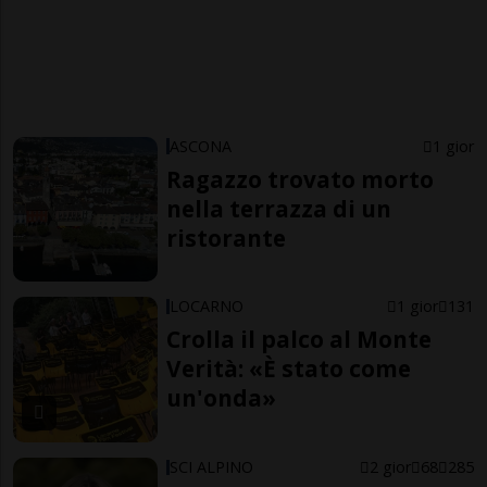
ASCONA
1 gior
Ragazzo trovato morto
nella terrazza di un
ristorante
LOCARNO
1 gior
131
Crolla il palco al Monte
Verità: «È stato come
un'onda»
SCI ALPINO
2 gior
68
285