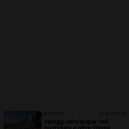
SVIZZERA
5 ore
19
34
Alpeggi senz’acqua: voli
quotidiani e oltre 10mila