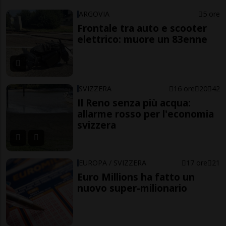
ARGOVIA
5 ore
Frontale tra auto e scooter
elettrico: muore un 83enne
SVIZZERA
16 ore
20
42
Il Reno senza più acqua:
allarme rosso per l'economia
svizzera
EUROPA / SVIZZERA
17 ore
21
Euro Millions ha fatto un
nuovo super-milionario