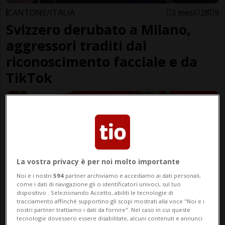
CANTONE/ITALIA
3 mesi
28
9
Svizzero derubato a Milano,
aggressori traditi dal
riconoscimento facciale e da
TikTok
La vostra privacy è per noi molto importante
Noi e i nostri
594
partner archiviamo e accediamo ai dati personali,
come i dati di navigazione gli o identificatori univoci, sul tuo
dispositivo . Selezionando Accetto, abiliti le tecnologie di
tracciamento affinché supportino gli scopi mostrati alla voce "Noi e i
nostri partner trattiamo i dati da fornire". Nel caso in cui queste
VALLESE
7 mesi
16
38
tecnologie dovessero essere disabilitate, alcuni contenuti e annunci