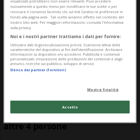
Crans-Montana: tutte le
visualizzati potrebbero non essere rilevanti. Puoi accedere
nuovamente a questo menu per modificare le tue scelte o per
persone decedute sono state
revocare il consenso facendo clic sul link Gestisci le preferenze in
fondo alla pagina web.. Tali scelte avranno effetto nel contesto del
identificate
nostro Sito web. Per maggiori informazioni, consulta l'Informativa
sulla privacy.
Noi e i nostri partner trattiamo i dati per fornire:
Utilizzare dati di geolocalizzazione precisi. Scansione attiva delle
caratteristiche del dispositivo ai fini dell’identificazione. Archiviare
informazioni su dispositivo e/o accedervi. Pubblicità e contenuti
personalizzati, misurazione delle prestazioni dei contenuti e degli
annunci, ricerche sul pubblico, sviluppo di servizi.
Elenco dei partner (fornitori)
Mostra finalità
VALLESE
7 mesi
6
Accetto
Crans-Montana: identificate
altre 4 persone