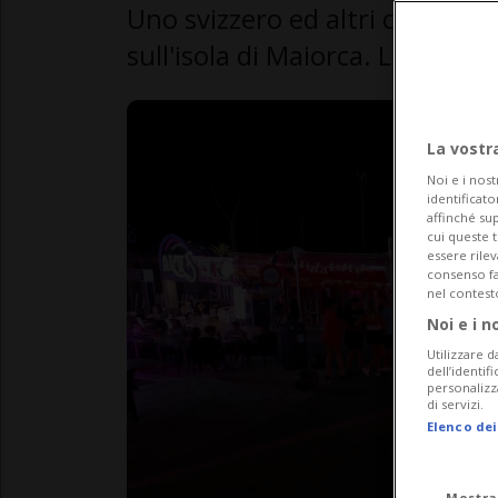
Uno svizzero ed altri cinque ra
sull'isola di Maiorca. L'accusa
La vostr
Noi e i nost
identificato
affinché sup
cui queste 
essere rile
consenso fac
nel contest
Noi e i n
Utilizzare d
dell’identif
personalizz
di servizi.
Elenco dei
Mostra