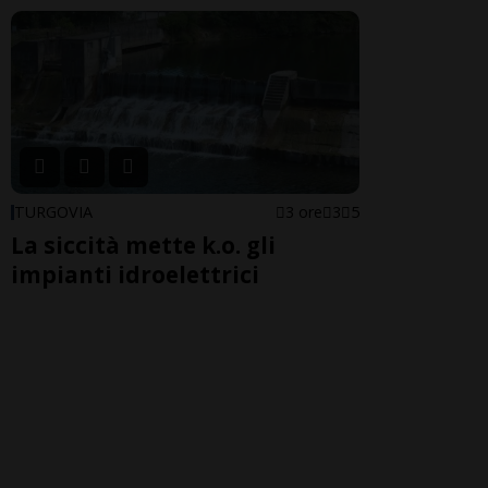
TURGOVIA
3 ore
3
5
La siccità mette k.o. gli
impianti idroelettrici