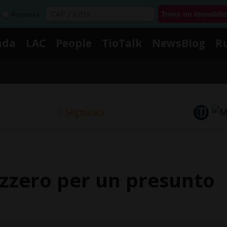
Acquista
nda
LAC
People
TioTalk
NewsBlog
R
Segnalaci
izzero per un presunto