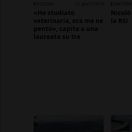
SVIZZERA
1 gior
10
39
CANTON
«Ho studiato
Nicolò 
veterinaria, ora me ne
la RSI
pento», capita a una
laureata su tre