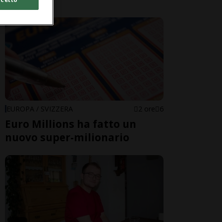
EUROPA / SVIZZERA
2 ore
6
Euro Millions ha fatto un
nuovo super-milionario