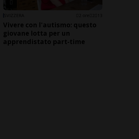
SVIZZERA
2 ore
2
13
Vivere con l'autismo: questo
giovane lotta per un
apprendistato part-time