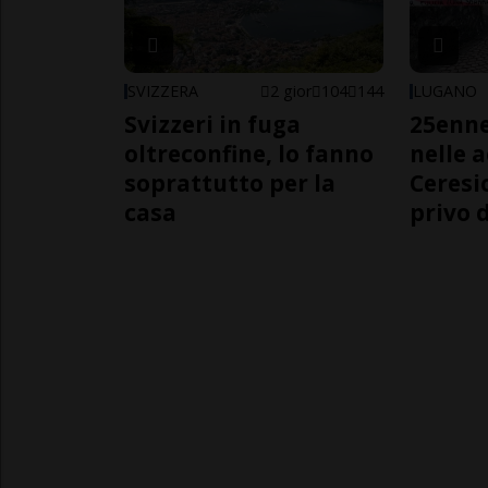
SVIZZERA
2 gior
104
144
LUGANO
Svizzeri in fuga
25enn
oltreconfine, lo fanno
nelle 
soprattutto per la
Ceresi
casa
privo d