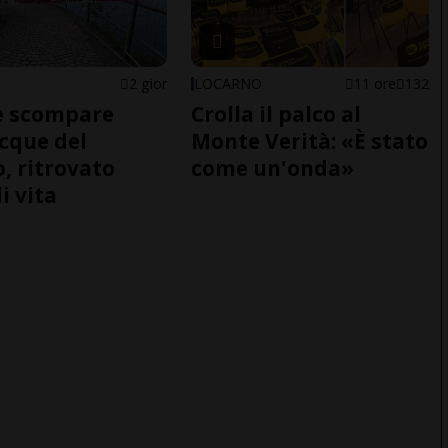
2 gior
LOCARNO
11 ore
132
e scompare
Crolla il palco al
acque del
Monte Verità: «È stato
o, ritrovato
come un'onda»
i vita