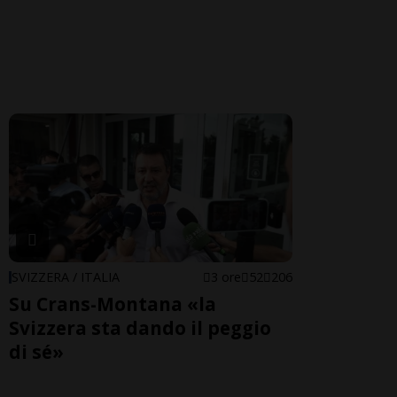
SVIZZERA / ITALIA
3 ore
52
206
Su Crans-Montana «la
Svizzera sta dando il peggio
di sé»