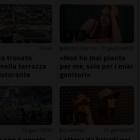
9 ore
ARBEDO-CASTIONE
1 gior
24
157
o trovato
«Non ho mai pianto
nella terrazza
per me, solo per i miei
ristorante
genitori»
2 gior
15
32
SCI ALPINO
1 gior
24
97
do non è uguale
Lettera da brividi per