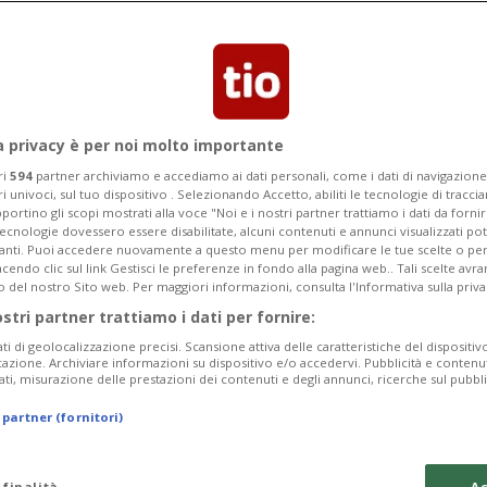
gazzi francesi si trovano agli arresti
: avrebbero violentato una turista.
a privacy è per noi molto importante
ri
594
partner archiviamo e accediamo ai dati personali, come i dati di navigazione 
ri univoci, sul tuo dispositivo . Selezionando Accetto, abiliti le tecnologie di tracc
portino gli scopi mostrati alla voce "Noi e i nostri partner trattiamo i dati da fornir
tecnologie dovessero essere disabilitate, alcuni contenuti e annunci visualizzati 
vanti. Puoi accedere nuovamente a questo menu per modificare le tue scelte o per
endo clic sul link Gestisci le preferenze in fondo alla pagina web.. Tali scelte avr
o del nostro Sito web. Per maggiori informazioni, consulta l'Informativa sulla priva
ostri partner trattiamo i dati per fornire:
ati di geolocalizzazione precisi. Scansione attiva delle caratteristiche del dispositivo 
icazione. Archiviare informazioni su dispositivo e/o accedervi. Pubblicità e contenu
ati, misurazione delle prestazioni dei contenuti e degli annunci, ricerche sul pubbl
 partner (fornitori)
 finalità
Ac