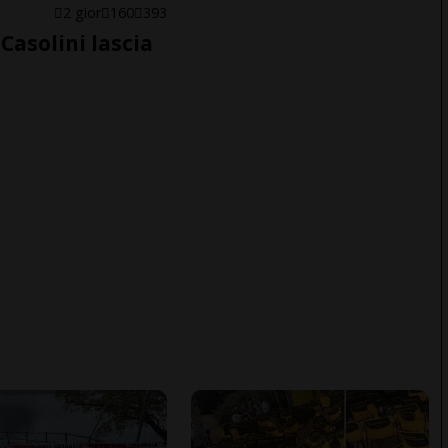
E
2 gior
160
393
Casolini lascia