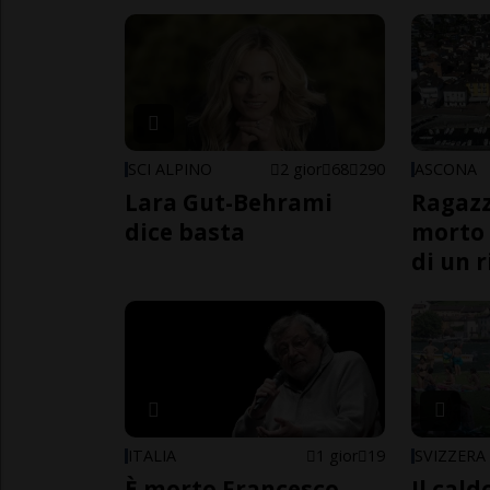
SCI ALPINO
2 gior
68
290
ASCONA
Lara Gut-Behrami
Ragazz
dice basta
morto 
di un 
ITALIA
1 gior
19
SVIZZERA
È morto Francesco
Il cal