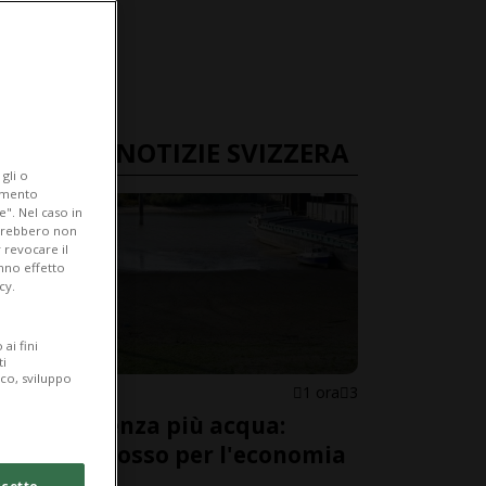
ULTIME NOTIZIE SVIZZERA
gli o
iamento
e". Nel caso in
potrebbero non
 revocare il
anno effetto
cy.
ai fini
ti
ico, sviluppo
SVIZZERA
1 ora
3
Il Reno senza più acqua:
allarme rosso per l'economia
svizzera
cetto