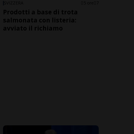
SVIZZERA
5 ore
7
Prodotti a base di trota
salmonata con listeria:
avviato il richiamo