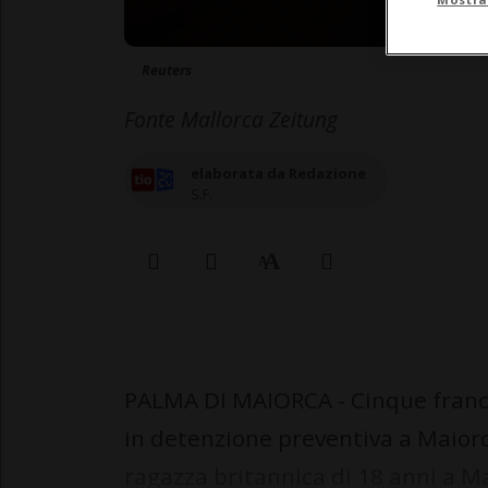
Reuters
Fonte Mallorca Zeitung
elaborata da Redazione
S.F.
PALMA DI MAIORCA - Cinque france
in detenzione preventiva a Maiorc
ragazza britannica di 18 anni a M