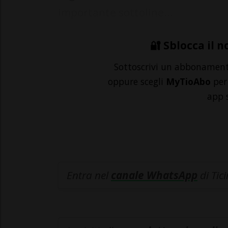
importante sottoline...
🔐 Sblocca il n
Sottoscrivi un abbonamen
oppure scegli
MyTioAbo
per 
app 
Entra nel
canale WhatsApp
di Tic