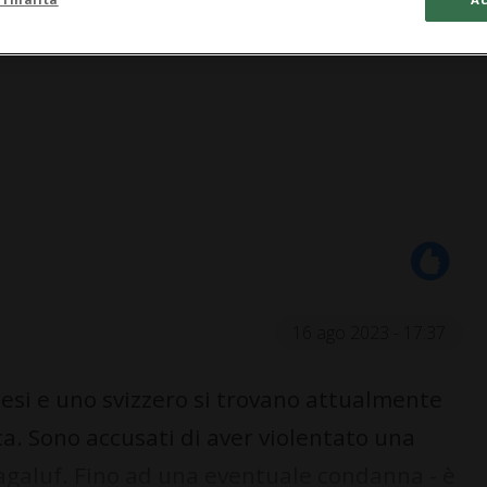
16 ago 2023 - 17:37
si e uno svizzero si trovano attualmente
a. Sono accusati di aver violentato una
agaluf. Fino ad una eventuale condanna - è