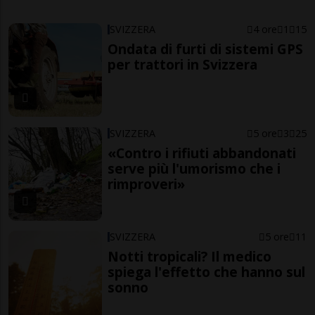
SVIZZERA
4 ore
1
15
Ondata di furti di sistemi GPS
per trattori in Svizzera
SVIZZERA
5 ore
3
25
«Contro i rifiuti abbandonati
serve più l'umorismo che i
rimproveri»
SVIZZERA
5 ore
11
Notti tropicali? Il medico
spiega l'effetto che hanno sul
sonno