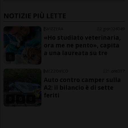
NOTIZIE PIÙ LETTE
SVIZZERA
2 gior
24
49
«Ho studiato veterinaria,
ora me ne pento», capita
a una laureata su tre
MEZZOVICO
21 ore
17
Auto contro camper sulla
A2: il bilancio è di sette
feriti