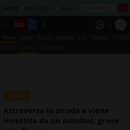
Affitta
Acquista
News
Sport
Focus
Agenda
LAC
People
TioTalk
TICINO
SVIZZERA
DAL MONDO
ZURIGO
Attraversa la strada e viene
investita da un autobus, grave