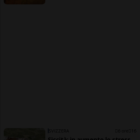
SVIZZERA
6 ore
16
Siccità: in aumento lo stress