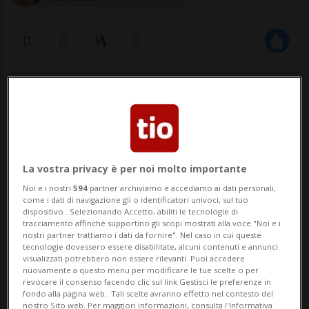
10 giu 2023 - 13:09
Aggiornamento 14:02
2
La vostra privacy è per noi molto importante
Noi e i nostri
594
partner archiviamo e accediamo ai dati personali,
come i dati di navigazione gli o identificatori univoci, sul tuo
dispositivo . Selezionando Accetto, abiliti le tecnologie di
tracciamento affinché supportino gli scopi mostrati alla voce "Noi e i
nostri partner trattiamo i dati da fornire". Nel caso in cui queste
RÜMLANG - Brutto incidente stamattina a
tecnologie dovessero essere disabilitate, alcuni contenuti e annunci
visualizzati potrebbero non essere rilevanti. Puoi accedere
Rümlang, in canton Zurigo. Una donna di
nuovamente a questo menu per modificare le tue scelte o per
revocare il consenso facendo clic sul link Gestisci le preferenze in
49 anni è stata travolta da un autobus
fondo alla pagina web.. Tali scelte avranno effetto nel contesto del
nostro Sito web. Per maggiori informazioni, consulta l'Informativa