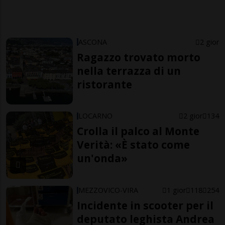
ASCONA
2 gior
Ragazzo trovato morto
nella terrazza di un
ristorante
LOCARNO
2 gior
134
Crolla il palco al Monte
Verità: «È stato come
un'onda»
MEZZOVICO-VIRA
1 gior
118
254
Incidente in scooter per il
deputato leghista Andrea