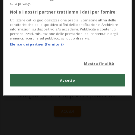
dell'Autopostale mentre attraversava la
sulla privacy.
Noi e i nostri partner trattiamo i dati per fornire:
strada. La malcapitata, che faceva parte di
Utilizzare dati di geolocalizzazione precisi. Scansione attiva delle
un gruppo di turisti proveniente ...
caratteristiche del dispositivo ai fini dell’identificazione. Archiviare
informazioni su dispositivo e/o accedervi. Pubblicità e contenuti
personalizzati, misurazione delle prestazioni dei contenuti e degli
annunci, ricerche sul pubblico, sviluppo di servizi.
🔐 Sblocca il nostro archivio
Elenco dei partner (fornitori)
esclusivo!
Mostra finalità
Sottoscrivi un abbonamento
Archivio
per
leggere questo articolo, oppure scegli
Accetto
MyTioAbo
per accedere all'archivio e
navigare su sito e app senza pubblicità.
ACCEDI