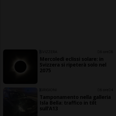
SVIZZERA
6 ore
8
Mercoledì eclissi solare: in
Svizzera si ripeterà solo nel
2075
GRIGIONI
6 ore
4
Tamponamento nella galleria
Isla Bella: traffico in tilt
sull’A13