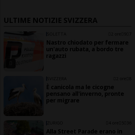
ULTIME NOTIZIE SVIZZERA
SOLETTA
2 ore
9
7
Nastro chiodato per fermare
un'auto rubata, a bordo tre
ragazzi
SVIZZERA
2 ore
8
È canicola ma le cicogne
pensano all'inverno, pronte
per migrare
ZURIGO
4 ore
5
36
Alla Street Parade erano in