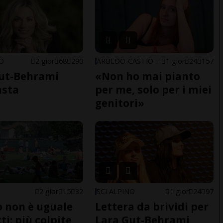
NO
2 gior
68
290
ARBEDO-CASTIONE
1 gior
24
157
ut-Behrami
«Non ho mai pianto
asta
per me, solo per i miei
genitori»
2 gior
15
32
SCI ALPINO
1 gior
24
97
do non è uguale
Lettera da brividi per
ti: più colpite
Lara Gut-Behrami