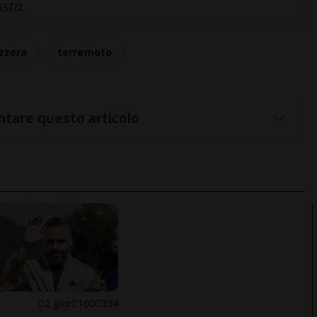
osta.
izzera
terremoto
tare questo articolo
E
2 gior
160
394