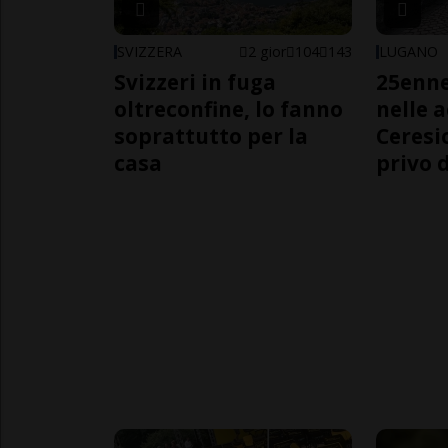
SVIZZERA
2 gior
104
143
LUGANO
Svizzeri in fuga
25enn
oltreconfine, lo fanno
nelle 
soprattutto per la
Ceresi
casa
privo d