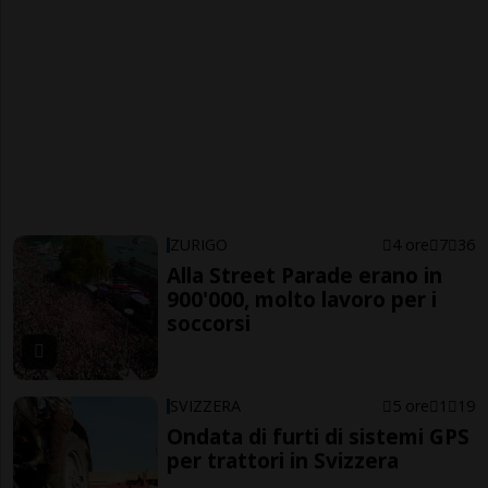
ZURIGO
4 ore
7
36
Alla Street Parade erano in
900'000, molto lavoro per i
soccorsi
SVIZZERA
5 ore
1
19
Ondata di furti di sistemi GPS
per trattori in Svizzera