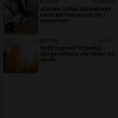
SVIZZERA
5 ore
3
25
«Contro i rifiuti abbandonati
serve più l'umorismo che i
rimproveri»
SVIZZERA
6 ore
11
Notti tropicali? Il medico
spiega l'effetto che hanno sul
sonno