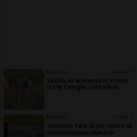
SVIZZERA
6 ore
17
Siccità: in aumento lo stress
tra le famiglie contadine
SVIZZERA
7 ore
12
«Occorre fare di più contro la
sottomissione chimica»