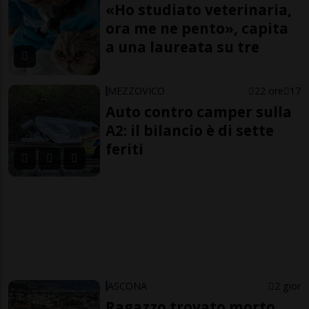
«Ho studiato veterinaria,
ora me ne pento», capita
a una laureata su tre
MEZZOVICO
22 ore
17
Auto contro camper sulla
A2: il bilancio è di sette
feriti
ASCONA
2 gior
Ragazzo trovato morto