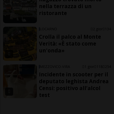
nella terrazza di un
ristorante
LOCARNO
2 gior
134
Crolla il palco al Monte
Verità: «È stato come
un'onda»
MEZZOVICO-VIRA
1 gior
118
254
Incidente in scooter per il
deputato leghista Andrea
Censi: positivo all’alcol
test