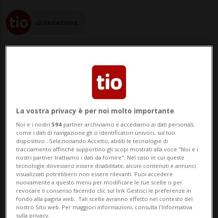
di Redazione
10 set 2022 - 18:40
La vostra privacy è per noi molto importante
BASILEA - La terra ha tremato questo
Noi e i nostri
594
partner archiviamo e accediamo ai dati personali,
pomeriggio poco prima delle 18.00 nella
come i dati di navigazione gli o identificatori univoci, sul tuo
dispositivo . Selezionando Accetto, abiliti le tecnologie di
tracciamento affinché supportino gli scopi mostrati alla voce "Noi e i
regione di Basilea. Stando alle indicazioni
nostri partner trattiamo i dati da fornire". Nel caso in cui queste
tecnologie dovessero essere disabilitate, alcuni contenuti e annunci
del Servizio sismico svizzero (SED) di
visualizzati potrebbero non essere rilevanti. Puoi accedere
nuovamente a questo menu per modificare le tue scelte o per
Zurigo, l'epicentro del sisma, di magnitudo
revocare il consenso facendo clic sul link Gestisci le preferenze in
fondo alla pagina web.. Tali scelte avranno effetto nel contesto del
4,7 sulla scala Richter, è avvenuto a M...
nostro Sito web. Per maggiori informazioni, consulta l'Informativa
sulla privacy.