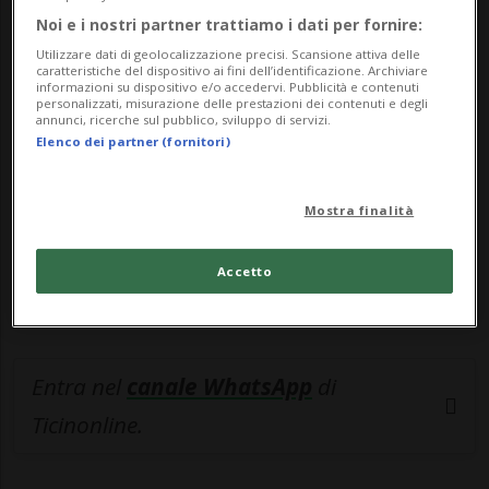
Noi e i nostri partner trattiamo i dati per fornire:
🔐 Sblocca il nostro archivio
Utilizzare dati di geolocalizzazione precisi. Scansione attiva delle
esclusivo!
caratteristiche del dispositivo ai fini dell’identificazione. Archiviare
informazioni su dispositivo e/o accedervi. Pubblicità e contenuti
personalizzati, misurazione delle prestazioni dei contenuti e degli
Sottoscrivi un abbonamento
Archivio
per
annunci, ricerche sul pubblico, sviluppo di servizi.
Elenco dei partner (fornitori)
leggere questo articolo, oppure scegli
MyTioAbo
per accedere all'archivio e
Mostra finalità
navigare su sito e app senza pubblicità.
Accetto
ACCEDI
Entra nel
canale WhatsApp
di
Ticinonline.