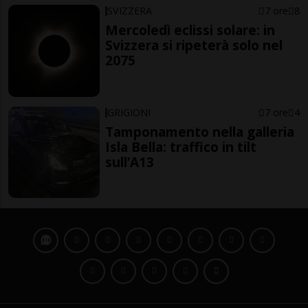
SVIZZERA
7 ore
8
Mercoledì eclissi solare: in
Svizzera si ripeterà solo nel
2075
GRIGIONI
7 ore
4
Tamponamento nella galleria
Isla Bella: traffico in tilt
sull’A13