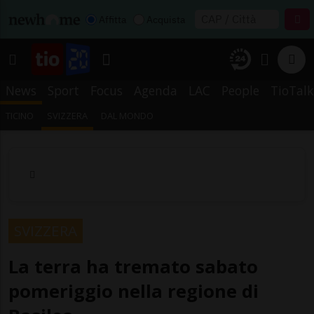
Affitta
Acquista
News
Sport
Focus
Agenda
LAC
People
TioTalk
TICINO
SVIZZERA
DAL MONDO
SVIZZERA
La terra ha tremato sabato
pomeriggio nella regione di