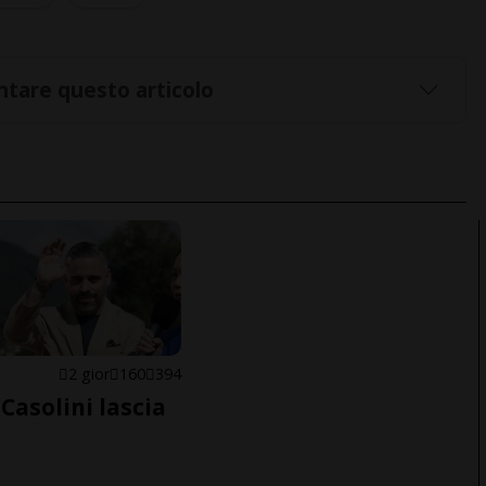
tare questo articolo
E
2 gior
160
394
Casolini lascia