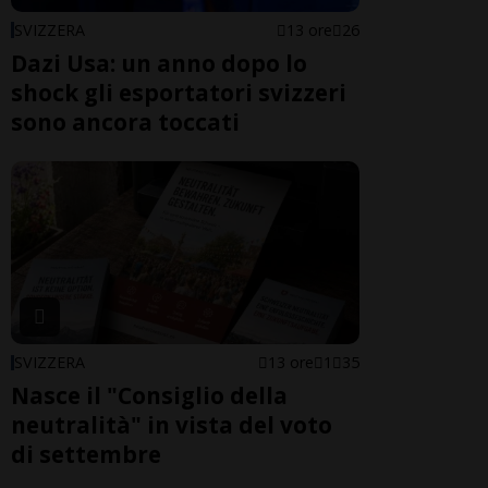
SVIZZERA
13 ore
26
Dazi Usa: un anno dopo lo
shock gli esportatori svizzeri
sono ancora toccati
SVIZZERA
13 ore
1
35
Nasce il "Consiglio della
neutralità" in vista del voto
di settembre