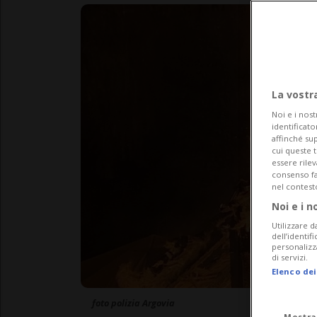
La vostr
Noi e i nost
identificato
affinché sup
cui queste 
essere rile
consenso fac
nel contest
Noi e i n
Utilizzare d
dell’identif
personalizz
di servizi.
Elenco dei
foto polizia Argovia
Mostra