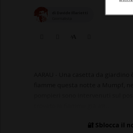
di Davide Illarietti
Giornalista
AARAU - Una casetta da giardino 
fiamme questa notte a Mumpf, nel 
pompieri sono intervenuti sul po
trovato le fiamme già alt...
🔐 Sblocca il n