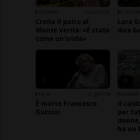
LOCARNO
18 ore
131
SCI ALPI
Crolla il palco al
Lara G
Monte Verità: «È stato
dice b
come un'onda»
ITALIA
1 gior
19
SVIZZERA
È morto Francesco
Il cal
Guccini
per tut
donne,
ha un 