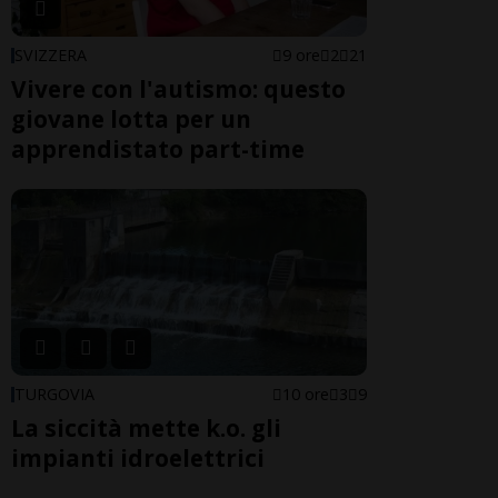
SVIZZERA
9 ore
2
21
Vivere con l'autismo: questo
giovane lotta per un
apprendistato part-time
TURGOVIA
10 ore
3
9
La siccità mette k.o. gli
impianti idroelettrici