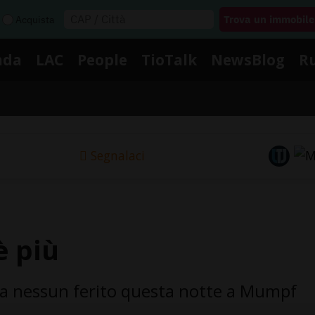
Acquista
nda
LAC
People
TioTalk
NewsBlog
R
Segnalaci
è più
na nessun ferito questa notte a Mumpf