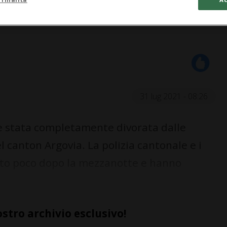
31 lug 2021 - 08:26
è stata completamente divorata dalle
canton Argovia. La polizia cantonale e i
sto poco dopo la mezzanotte e hanno
ostro archivio esclusivo!