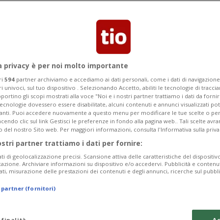
a privacy è per noi molto importante
ri
594
partner archiviamo e accediamo ai dati personali, come i dati di navigazione 
ri univoci, sul tuo dispositivo . Selezionando Accetto, abiliti le tecnologie di tracc
portino gli scopi mostrati alla voce "Noi e i nostri partner trattiamo i dati da fornir
tecnologie dovessero essere disabilitate, alcuni contenuti e annunci visualizzati 
vanti. Puoi accedere nuovamente a questo menu per modificare le tue scelte o per
endo clic sul link Gestisci le preferenze in fondo alla pagina web.. Tali scelte avr
o del nostro Sito web. Per maggiori informazioni, consulta l'Informativa sulla priva
ostri partner trattiamo i dati per fornire:
ati di geolocalizzazione precisi. Scansione attiva delle caratteristiche del dispositivo 
icazione. Archiviare informazioni su dispositivo e/o accedervi. Pubblicità e contenu
ati, misurazione delle prestazioni dei contenuti e degli annunci, ricerche sul pubbl
 partner (fornitori)
 finalità
Ac