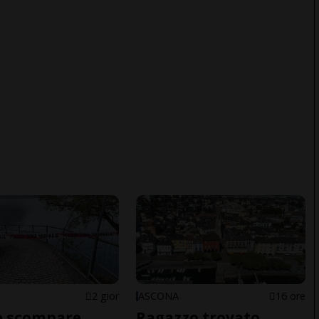
2 gior
ASCONA
16 ore
e scompare
Ragazzo trovato