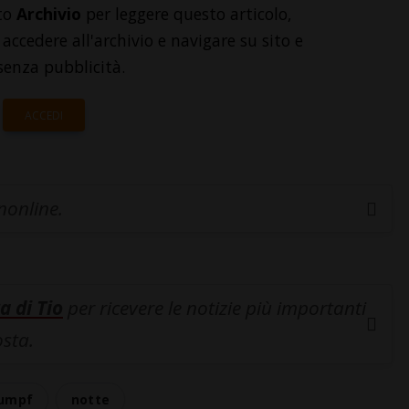
to
Archivio
per leggere questo articolo,
accedere all'archivio e navigare su sito e
senza pubblicità.
ACCEDI
inonline.
a di Tio
per ricevere le notizie più importanti
osta.
umpf
notte