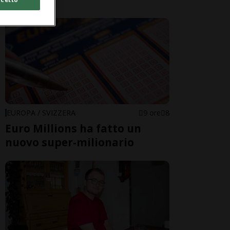
EUROPA / SVIZZERA
9 ore
8
Euro Millions ha fatto un
nuovo super-milionario