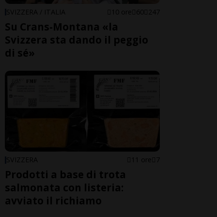
SVIZZERA / ITALIA
10 ore
60
247
Su Crans-Montana «la
Svizzera sta dando il peggio
di sé»
SVIZZERA
11 ore
7
Prodotti a base di trota
salmonata con listeria:
avviato il richiamo