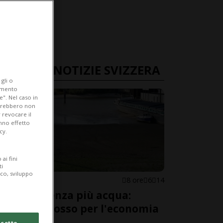
ULTIME NOTIZIE SVIZZERA
gli o
iamento
e". Nel caso in
potrebbero non
 revocare il
anno effetto
cy.
ai fini
ti
ico, sviluppo
SVIZZERA
8 ore
6
14
Il Reno senza più acqua:
allarme rosso per l'economia
svizzera
cetto