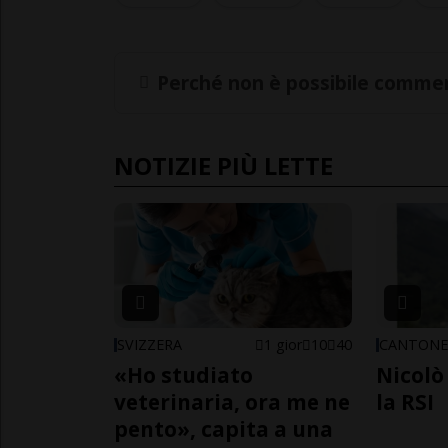
Perché non è possibile commen
NOTIZIE PIÙ LETTE
SVIZZERA
1 gior
10
40
CANTON
«Ho studiato
Nicolò 
veterinaria, ora me ne
la RSI
pento», capita a una