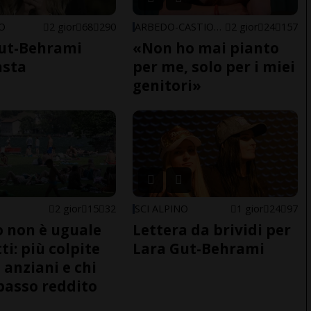
NO
2 gior
68
290
ARBEDO-CASTIONE
2 gior
24
157
ut-Behrami
«Non ho mai pianto
asta
per me, solo per i miei
genitori»
2 gior
15
32
SCI ALPINO
1 gior
24
97
do non è uguale
Lettera da brividi per
ti: più colpite
Lara Gut-Behrami
 anziani e chi
basso reddito