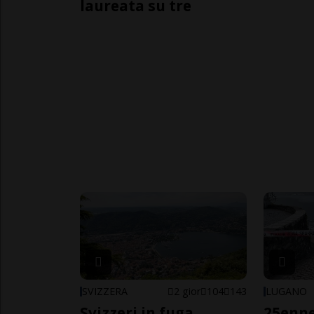
laureata su tre
SVIZZERA
2 gior
104
143
LUGANO
Svizzeri in fuga
25enn