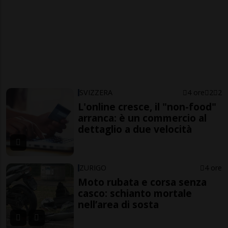
SVIZZERA
4 ore
2
2
L'online cresce, il "non-food"
arranca: è un commercio al
dettaglio a due velocità
ZURIGO
4 ore
Moto rubata e corsa senza
casco: schianto mortale
nell’area di sosta