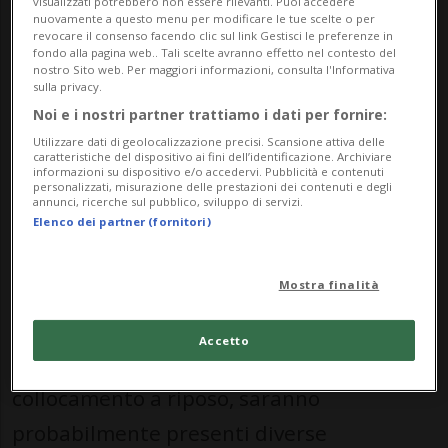
visualizzati potrebbero non essere rilevanti. Puoi accedere
nuovamente a questo menu per modificare le tue scelte o per
Diretto da Michael Guttman e intitolato
revocare il consenso facendo clic sul link Gestisci le preferenze in
fondo alla pagina web.. Tali scelte avranno effetto nel contesto del
'Omaggio agli angeli di Crans-Montana',
nostro Sito web. Per maggiori informazioni, consulta l'Informativa
sulla privacy.
l'evento musicale «è stato pensato come
Noi e i nostri partner trattiamo i dati per fornire:
un momento di aggregazione e
Utilizzare dati di geolocalizzazione precisi. Scansione attiva delle
caratteristiche del dispositivo ai fini dell’identificazione. Archiviare
raccoglimento in omaggio ai giovani
informazioni su dispositivo e/o accedervi. Pubblicità e contenuti
personalizzati, misurazione delle prestazioni dei contenuti e degli
deceduti e a quelli che sono ancora in
annunci, ricerche sul pubblico, sviluppo di servizi.
Elenco dei partner (fornitori)
ospedale», spiega l'ambasciata.
Mostra finalità
Oltre all'ambasciatore Gian Lorenzo
Cornado, che a fine giugno lascerà la sede
Accetto
diplomatica di Berna in vista del suo
collocamento a riposo, saranno
probabilmente presenti diverse