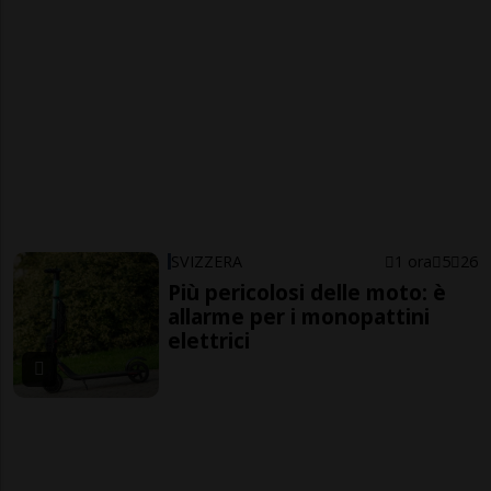
SVIZZERA
1 ora
5
26
Più pericolosi delle moto: è
allarme per i monopattini
elettrici