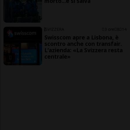
morto...e si salva
SVIZZERA
3 ore
8
14
Swisscom apre a Lisbona, è
scontro anche con transfair.
L’azienda: «La Svizzera resta
centrale»