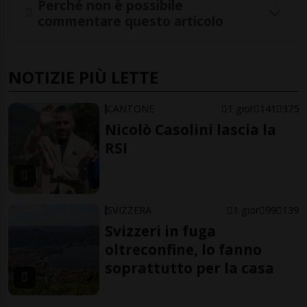
Perché non è possibile
commentare questo articolo
NOTIZIE PIÙ LETTE
CANTONE
1 gior
141
375
Nicolò Casolini lascia la
RSI
SVIZZERA
1 gior
99
139
Svizzeri in fuga
oltreconfine, lo fanno
soprattutto per la casa