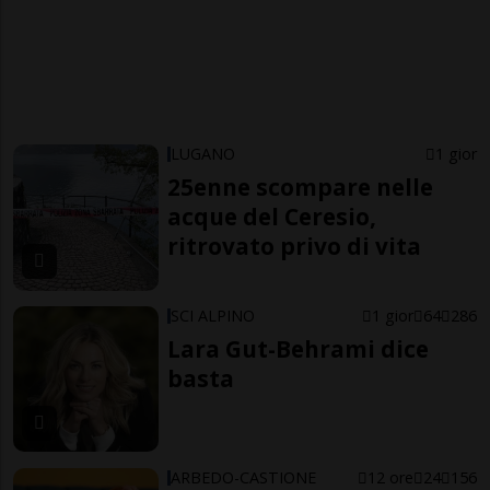
LUGANO
1 gior
25enne scompare nelle
acque del Ceresio,
ritrovato privo di vita
SCI ALPINO
1 gior
64
286
Lara Gut-Behrami dice
basta
ARBEDO-CASTIONE
12 ore
24
156