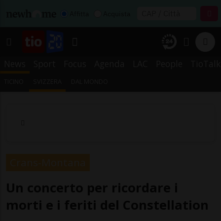
Affitta
Acquista
News
Sport
Focus
Agenda
LAC
People
TioTalk
TICINO
SVIZZERA
DAL MONDO
Crans-Montana
Un concerto per ricordare i
morti e i feriti del Constellation