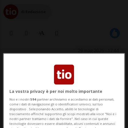
di Redazione
29 mag 2026 - 17:44
CRANS-MONTANA - A cinque mesi
dall'incendio del Constellation in cui sono
morte 41 persone, l'ambasciata italiana in
La vostra privacy è per noi molto importante
Svizzera organizza per il primo giugno, alle
Noi e i nostri
594
partner archiviamo e accediamo ai dati personali,
come i dati di navigazione gli o identificatori univoci, sul tuo
18.30, un concerto di musica classica nella
dispositivo . Selezionando Accetto, abiliti le tecnologie di
tracciamento affinché supportino gli scopi mostrati alla voce "Noi e i
chiesa del Sacro Cuore di Crans-Montana.
nostri partner trattiamo i dati da fornire". Nel caso in cui queste
tecnologie dovessero essere disabilitate, alcuni contenuti e annunci