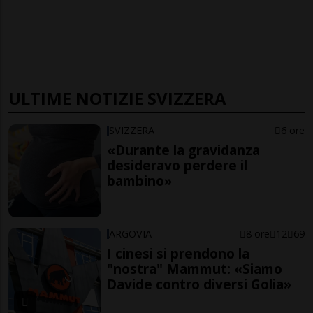
ULTIME NOTIZIE SVIZZERA
SVIZZERA
6 ore
«Durante la gravidanza
desideravo perdere il
bambino»
ARGOVIA
8 ore
12
69
I cinesi si prendono la
"nostra" Mammut: «Siamo
Davide contro diversi Golia»