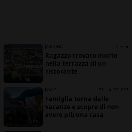
ASCONA
2 gior
Ragazzo trovato morto
nella terrazza di un
ristorante
VAUD
21 ore
21
95
Famiglia torna dalle
vacanze e scopre di non
avere più una casa