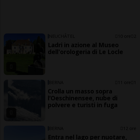
NEUCHÂTEL
10 ore
2
Ladri in azione al Museo
dell'orologeria di Le Locle
BERNA
11 ore
1
Crolla un masso sopra
l’Oeschinensee, nube di
polvere e turisti in fuga
BERNA
12 ore
Entra nel lago per nuotare,