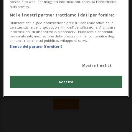
convinto il professor Simon Evenett,
nostro Sito web. Per maggiori informazioni, consulta l'Informativa
sulla privacy.
grande specialista di politica commerciale.
Noi e i nostri partner trattiamo i dati per fornire:
La vera posta...
Utilizzare dati di geolocalizzazione precisi. Scansione attiva delle
caratteristiche del dispositivo ai fini dell’identificazione. Archiviare
informazioni su dispositivo e/o accedervi. Pubblicità e contenuti
personalizzati, misurazione delle prestazioni dei contenuti e degli
🔐 Sblocca il nostro archivio
annunci, ricerche sul pubblico, sviluppo di servizi.
Elenco dei partner (fornitori)
esclusivo!
Sottoscrivi un abbonamento
Archivio
per
Mostra finalità
leggere questo articolo, oppure scegli
MyTioAbo
per accedere all'archivio e
Accetto
navigare su sito e app senza pubblicità.
ACCEDI