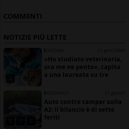
COMMENTI
NOTIZIE PIÙ LETTE
SVIZZERA
3 gior
24
51
«Ho studiato veterinaria,
ora me ne pento», capita
a una laureata su tre
MEZZOVICO
1 gior
21
Auto contro camper sulla
A2: il bilancio è di sette
feriti