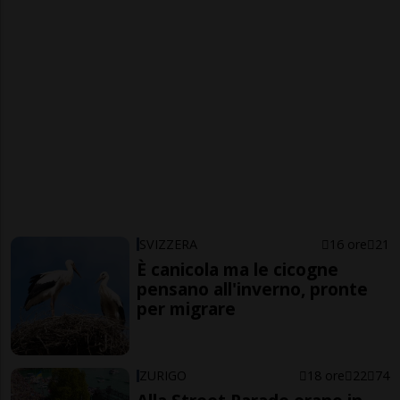
SVIZZERA
16 ore
21
È canicola ma le cicogne
pensano all'inverno, pronte
per migrare
ZURIGO
18 ore
22
74