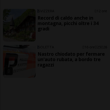
SVIZZERA
12 ore
Record di caldo anche in
montagna, picchi oltre i 34
gradi
SOLETTA
16 ore
25
28
Nastro chiodato per fermare
un'auto rubata, a bordo tre
ragazzi