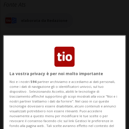
Fonte Ats
elaborata da Redazione
20 nov 2025 - 15:28
Aggiornamento 16:36
6
La vostra privacy è per noi molto importante
Noi e i nostri
594
partner archiviamo e accediamo ai dati personali,
come i dati di navigazione gli o identificatori univoci, sul tuo
ZURIGO - In materia di dazi quanto
dispositivo . Selezionando Accetto, abiliti le tecnologie di
tracciamento affinché supportino gli scopi mostrati alla voce "Noi e i
concordato con gli Stati Uniti è
nostri partner trattiamo i dati da fornire". Nel caso in cui queste
tecnologie dovessero essere disabilitate, alcuni contenuti e annunci
unicamente una tregua e la Svizzera si
visualizzati potrebbero non essere rilevanti. Puoi accedere
nuovamente a questo menu per modificare le tue scelte o per
trova di fronte alla logica del ricatto: ne è
revocare il consenso facendo clic sul link Gestisci le preferenze in
fondo alla pagina web.. Tali scelte avranno effetto nel contesto del