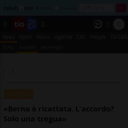
Affitta
Acquista
News
Sport
Focus
Agenda
LAC
People
TioTalk
TICINO
SVIZZERA
DAL MONDO
SVIZZERA
«Berna è ricattata. L'accordo?
Solo una tregua»