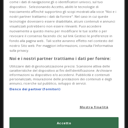
come i dati di navigazione gli o identificatori univoci, sul tuo
dispositivo . Selezionando Accetto, abiliti le tecnologie di
tracciamento affinché supportino gli scopi mostrati alla voce "Noi e i
nostri partner trattiamo i dati da fornire". Nel caso in cui queste
tecnologie dovessero essere disabilitate, alcuni contenuti e annunci
visualizzati potrebbero non essere rilevanti. Puoi accedere
nuovamente a questo menu per modificare le tue scelte o per
revocare il consenso facendo clic sul link Gestisci le preferenze in
SVIZZERA
10 ore
25
fondo alla pagina web.. Tali scelte avranno effetto nel contesto del
nostro Sito web. Per maggiori informazioni, consulta l'Informativa
Dazi Usa: un anno dopo lo
sulla privacy.
shock gli esportatori svizzeri
Noi e i nostri partner trattiamo i dati per fornire:
sono ancora toccati
Utilizzare dati di geolocalizzazione precisi. Scansione attiva delle
caratteristiche del dispositivo ai fini dell’identificazione. Archiviare
informazioni su dispositivo e/o accedervi. Pubblicità e contenuti
personalizzati, misurazione delle prestazioni dei contenuti e degli
annunci, ricerche sul pubblico, sviluppo di servizi.
Elenco dei partner (fornitori)
Mostra finalità
Accetto