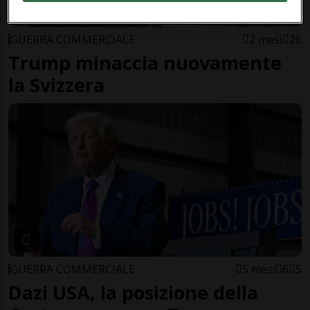
GUERRA COMMERCIALE
2 mesi
26
Trump minaccia nuovamente
la Svizzera
GUERRA COMMERCIALE
5 mesi
6
5
Dazi USA, la posizione della