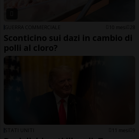
GUERRA COMMERCIALE
10 mesi
28
Sconticino sui dazi in cambio di
polli al cloro?
STATI UNITI
11 mesi
9