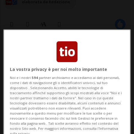
elaborata da Redazione
16 lug 2025 - 16:50
SION - Il comune vallesano di Evolène vuole
La vostra privacy è per noi molto importante
mettere a disposizione un'area per
Noi e i nostri
594
partner archiviamo e accediamo ai dati personali,
rimediare, per quest'anno, alla chiusura lo
come i dati di navigazione gli o identificatori univoci, sul tuo
dispositivo . Selezionando Accetto, abiliti le tecnologie di
scorso 13 luglio del più alto campeggio
tracciamento affinché supportino gli scopi mostrati alla voce "Noi e i
nostri partner trattiamo i dati da fornire". Nel caso in cui queste
svizzero di Arolla. Finora non sono stati
tecnologie dovessero essere disabilitate, alcuni contenuti e annunci
visualizzati potrebbero non essere rilevanti. Puoi accedere
comunicati né un luogo né una data di
nuovamente a questo menu per modificare le tue scelte o per
revocare il consenso facendo clic sul link Gestisci le preferenze in
ape...
fondo alla pagina web.. Tali scelte avranno effetto nel contesto del
nostro Sito web. Per maggiori informazioni, consulta l'Informativa
sulla privacy.