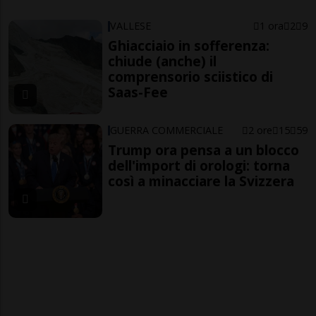
VALLESE
1 ora
2
9
Ghiacciaio in sofferenza:
chiude (anche) il
comprensorio sciistico di
Saas-Fee
GUERRA COMMERCIALE
2 ore
15
59
Trump ora pensa a un blocco
dell'import di orologi: torna
così a minacciare la Svizzera