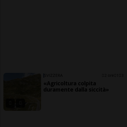
SVIZZERA
2 ore
1
3
«Agricoltura colpita
duramente dalla siccità»