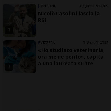
CANTONE
2 gior
159
389
Nicolò Casolini lascia la
RSI
SVIZZERA
18 ore
10
35
«Ho studiato veterinaria,
ora me ne pento», capita
a una laureata su tre