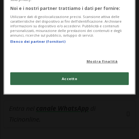
🔐 Sblocca il nostro archivio
Noi e i nostri partner trattiamo i dati per fornire:
Utilizzare dati di geolocalizzazione precisi. Scansione attiva delle
esclusivo!
caratteristiche del dispositivo ai fini dell’identificazione. Archiviare
informazioni su dispositivo e/o accedervi. Pubblicità e contenuti
personalizzati, misurazione delle prestazioni dei contenuti e degli
Sottoscrivi un abbonamento
Archivio
per
annunci, ricerche sul pubblico, sviluppo di servizi.
leggere questo articolo, oppure scegli
Elenco dei partner (fornitori)
MyTioAbo
per accedere all'archivio e
navigare su sito e app senza pubblicità.
Mostra finalità
ACCEDI
Accetto
Entra nel
canale WhatsApp
di
Ticinonline.