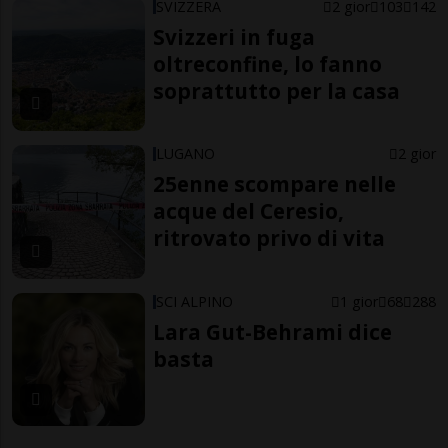
SVIZZERA
2 gior
103
142
Svizzeri in fuga
oltreconfine, lo fanno
soprattutto per la casa
LUGANO
2 gior
25enne scompare nelle
acque del Ceresio,
ritrovato privo di vita
SCI ALPINO
1 gior
68
288
Lara Gut-Behrami dice
basta