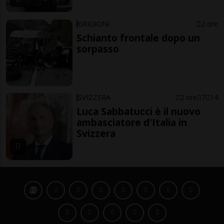
GRIGIONI
2 ore
Schianto frontale dopo un
sorpasso
SVIZZERA
2 ore
7
14
Luca Sabbatucci è il nuovo
ambasciatore d'Italia in
Svizzera