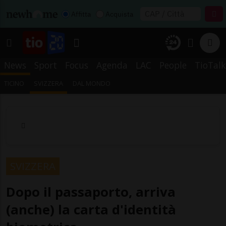
Affitta
Acquista
News
Sport
Focus
Agenda
LAC
People
TioTalk
TICINO
SVIZZERA
DAL MONDO
SVIZZERA
Dopo il passaporto, arriva
(anche) la carta d'identità