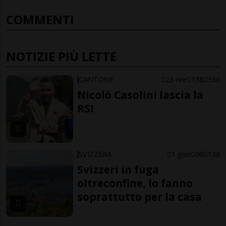
COMMENTI
NOTIZIE PIÙ LETTE
CANTONE
23 ore
138
366
Nicolò Casolini lascia la
RSI
SVIZZERA
1 gior
96
138
Svizzeri in fuga
oltreconfine, lo fanno
soprattutto per la casa