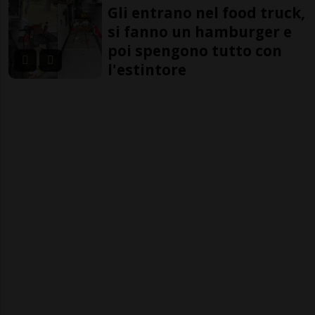
Gli entrano nel food truck,
si fanno un hamburger e
poi spengono tutto con
l'estintore