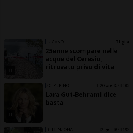
LUGANO
1 gior
25enne scompare nelle
acque del Ceresio,
ritrovato privo di vita
SCI ALPINO
20 ore
62
283
Lara Gut-Behrami dice
basta
BELLINZONA
2 gior
82
192