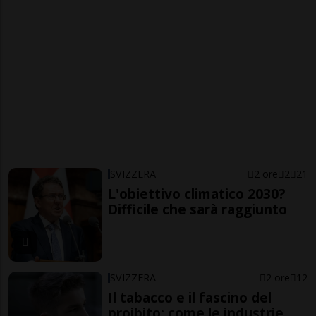
SVIZZERA
2 ore
2
21
L'obiettivo climatico 2030?
Difficile che sarà raggiunto
SVIZZERA
2 ore
12
Il tabacco e il fascino del
proibito: come le industrie