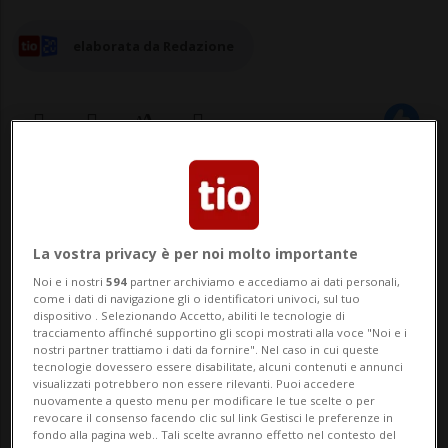
elaborata da Redazione
30 giu 2025 - 15:57
5
La vostra privacy è per noi molto importante
Noi e i nostri
594
partner archiviamo e accediamo ai dati personali,
come i dati di navigazione gli o identificatori univoci, sul tuo
dispositivo . Selezionando Accetto, abiliti le tecnologie di
tracciamento affinché supportino gli scopi mostrati alla voce "Noi e i
nostri partner trattiamo i dati da fornire". Nel caso in cui queste
tecnologie dovessero essere disabilitate, alcuni contenuti e annunci
BERNA - Dopo il passaporto biometrico,
visualizzati potrebbero non essere rilevanti. Puoi accedere
nuovamente a questo menu per modificare le tue scelte o per
fedpol sta elaborando la prima carta
revocare il consenso facendo clic sul link Gestisci le preferenze in
fondo alla pagina web.. Tali scelte avranno effetto nel contesto del