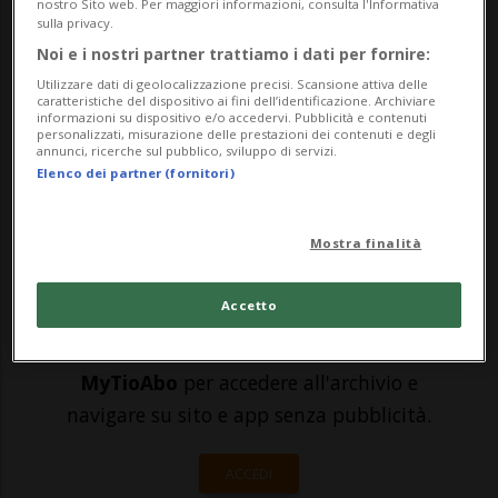
d'identità biometrica della Svizzera che
nostro Sito web. Per maggiori informazioni, consulta l'Informativa
sulla privacy.
dovrebbe essere introdotta per la fine del
Noi e i nostri partner trattiamo i dati per fornire:
2026 o l'inizio del 2027. Sviluppata in
Utilizzare dati di geolocalizzazione precisi. Scansione attiva delle
caratteristiche del dispositivo ai fini dell’identificazione. Archiviare
collaborazione con i partner cantonali e
informazioni su dispositivo e/o accedervi. Pubblicità e contenuti
personalizzati, misurazione delle prestazioni dei contenuti e degli
annunci, ricerche sul pubblico, sviluppo di servizi.
fe...
Elenco dei partner (fornitori)
🔐 Sblocca il nostro archivio
Mostra finalità
esclusivo!
Accetto
Sottoscrivi un abbonamento
Archivio
per
leggere questo articolo, oppure scegli
MyTioAbo
per accedere all'archivio e
navigare su sito e app senza pubblicità.
ACCEDI