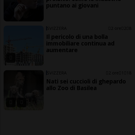
puntano ai giovani
SVIZZERA
2 ore
2
8
Il pericolo di una bolla
immobiliare continua ad
aumentare
SVIZZERA
2 ore
1
18
Nati sei cuccioli di ghepardo
allo Zoo di Basilea