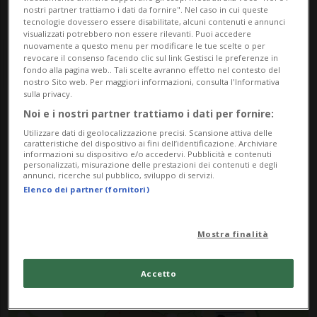
nostri partner trattiamo i dati da fornire". Nel caso in cui queste
tecnologie dovessero essere disabilitate, alcuni contenuti e annunci
visualizzati potrebbero non essere rilevanti. Puoi accedere
nuovamente a questo menu per modificare le tue scelte o per
revocare il consenso facendo clic sul link Gestisci le preferenze in
fondo alla pagina web.. Tali scelte avranno effetto nel contesto del
nostro Sito web. Per maggiori informazioni, consulta l'Informativa
sulla privacy.
Noi e i nostri partner trattiamo i dati per fornire:
Notizie su Carta Identita
Utilizzare dati di geolocalizzazione precisi. Scansione attiva delle
caratteristiche del dispositivo ai fini dell’identificazione. Archiviare
Biometrica
informazioni su dispositivo e/o accedervi. Pubblicità e contenuti
personalizzati, misurazione delle prestazioni dei contenuti e degli
annunci, ricerche sul pubblico, sviluppo di servizi.
Elenco dei partner (fornitori)
Segui le notizie e gli approfondimenti su
Carta Identita Biometrica.
Mostra finalità
Accetto