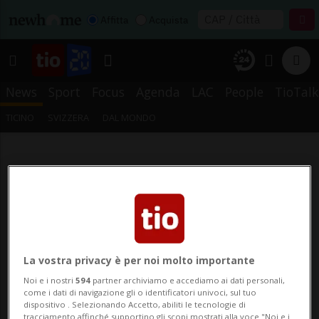
Affitta
Acquista
News
Sport
Focus
Agenda
LAC
People
TioTalk
TICINO
SVIZZERA
DAL MONDO
La vostra privacy è per noi molto importante
Noi e i nostri
594
partner archiviamo e accediamo ai dati personali,
come i dati di navigazione gli o identificatori univoci, sul tuo
dispositivo . Selezionando Accetto, abiliti le tecnologie di
tracciamento affinché supportino gli scopi mostrati alla voce "Noi e i