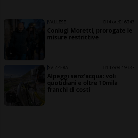
VALLESE
14 ore
16
43
Coniugi Moretti, prorogate le
misure restrittive
SVIZZERA
14 ore
19
37
Alpeggi senz’acqua: voli
quotidiani e oltre 10mila
franchi di costi