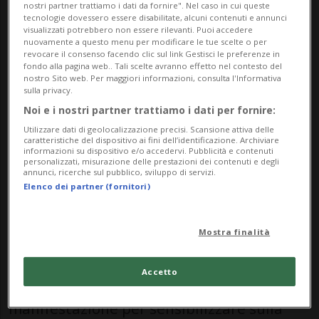
nostri partner trattiamo i dati da fornire". Nel caso in cui queste
tecnologie dovessero essere disabilitate, alcuni contenuti e annunci
elaborata da Redazione
visualizzati potrebbero non essere rilevanti. Puoi accedere
nuovamente a questo menu per modificare le tue scelte o per
revocare il consenso facendo clic sul link Gestisci le preferenze in
fondo alla pagina web.. Tali scelte avranno effetto nel contesto del
nostro Sito web. Per maggiori informazioni, consulta l'Informativa
sulla privacy.
Noi e i nostri partner trattiamo i dati per fornire:
13 mag 2024 - 11:26
Aggiornamento 13:22
Utilizzare dati di geolocalizzazione precisi. Scansione attiva delle
caratteristiche del dispositivo ai fini dell’identificazione. Archiviare
informazioni su dispositivo e/o accedervi. Pubblicità e contenuti
personalizzati, misurazione delle prestazioni dei contenuti e degli
annunci, ricerche sul pubblico, sviluppo di servizi.
Elenco dei partner (fornitori)
Mostra finalità
BERNA - La vittoria sabato all'Eurovision
Accetto
(ESC) di Nemo, che ha approfittato della
manifestazione per sensibilizzare sulla