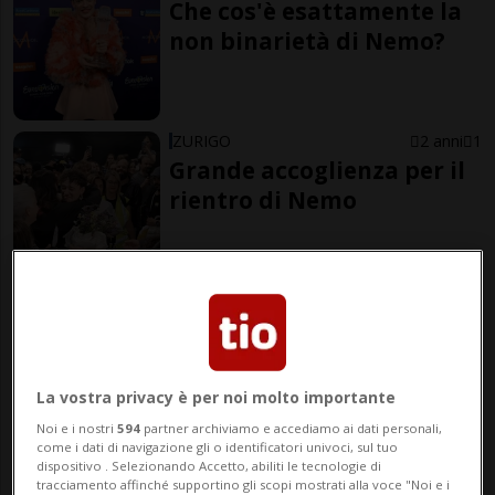
Che cos'è esattamente la
non binarietà di Nemo?
ZURIGO
2 anni
1
Grande accoglienza per il
rientro di Nemo
ZURIGO
2 anni
2
Eurovision in Svizzera, un
business milionario. Ma
ne vale la pena?
La vostra privacy è per noi molto importante
Noi e i nostri
594
partner archiviamo e accediamo ai dati personali,
come i dati di navigazione gli o identificatori univoci, sul tuo
Fonte ats
dispositivo . Selezionando Accetto, abiliti le tecnologie di
tracciamento affinché supportino gli scopi mostrati alla voce "Noi e i