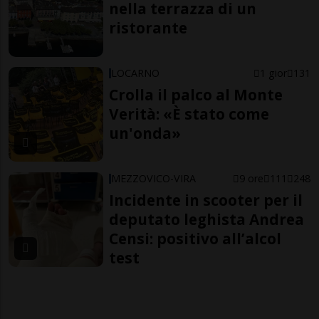
nella terrazza di un
ristorante
LOCARNO
1 gior
131
Crolla il palco al Monte
Verità: «È stato come
un'onda»
MEZZOVICO-VIRA
9 ore
111
248
Incidente in scooter per il
deputato leghista Andrea
Censi: positivo all’alcol
test