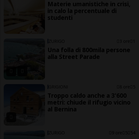
Materie umanistiche in crisi,
in calo la percentuale di
studenti
ZURIGO
3 ore
1
Una folla di 800mila persone
alla Street Parade
GRIGIONI
8 ore
5
Troppo caldo anche a 3'600
metri: chiude il rifugio vicino
al Bernina
ZURIGO
9 ore
5
54