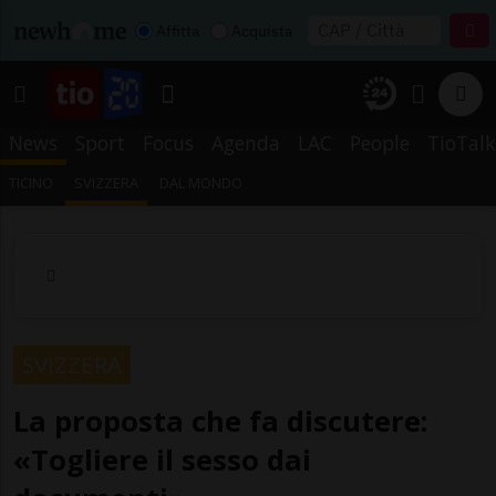
Affitta
Acquista
News
Sport
Focus
Agenda
LAC
People
TioTalk
TICINO
SVIZZERA
DAL MONDO
SVIZZERA
La proposta che fa discutere:
«Togliere il sesso dai