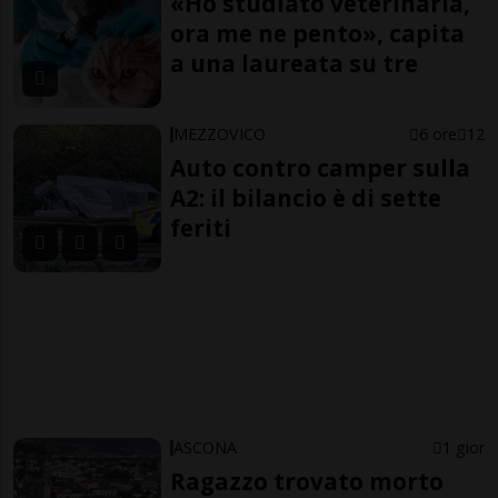
«Ho studiato veterinaria,
ora me ne pento», capita
a una laureata su tre
MEZZOVICO
6 ore
12
Auto contro camper sulla
A2: il bilancio è di sette
feriti
ASCONA
1 gior
Ragazzo trovato morto