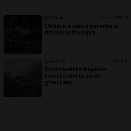
ARGOVIA
10 ore
3
18
Ubriaco e senza patente si
ritrova sottosopra
GLARONA
10 ore
Escursionista disperso
trovato morto su un
ghiacciaio