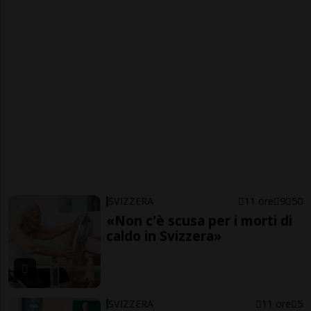
SVIZZERA
11 ore
9
50
«Non c'è scusa per i morti di
caldo in Svizzera»
SVIZZERA
11 ore
5