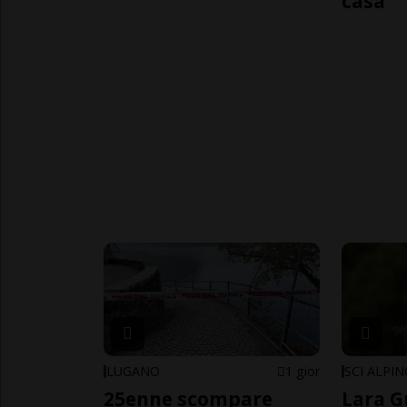
casa
LUGANO
1 gior
SCI ALPI
25enne scompare
Lara G