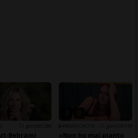
NO
1 gior
66
286
ARBEDO-CASTIONE
1 gior
24
159
ut-Behrami
«Non ho mai pianto