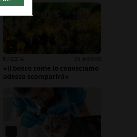
SVIZZERA
8 ore
6
56
«Il bosco come lo conosciamo
adesso scomparirà»