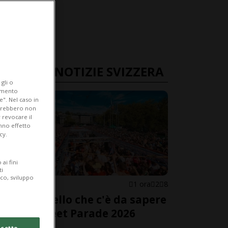
ULTIME NOTIZIE SVIZZERA
gli o
iamento
e". Nel caso in
potrebbero non
 revocare il
anno effetto
cy.
ai fini
ti
ico, sviluppo
SVIZZERA
1 ora
2
8
Tutto quello che c'è da sapere
sulla Street Parade 2026
cetto