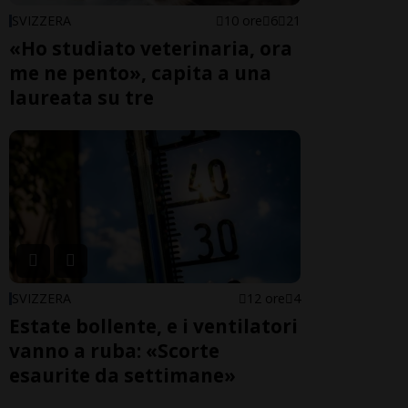
SVIZZERA
10 ore
6
21
«Ho studiato veterinaria, ora
me ne pento», capita a una
laureata su tre
SVIZZERA
12 ore
4
Estate bollente, e i ventilatori
vanno a ruba: «Scorte
esaurite da settimane»