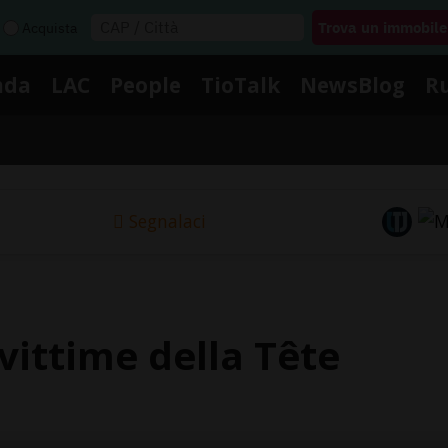
Acquista
nda
LAC
People
TioTalk
NewsBlog
R
Segnalaci
 vittime della Tête