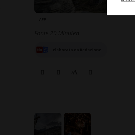
AFP
Fonte 20 Minuten
elaborata da Redazione