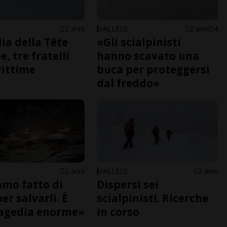
2 anni
VALLESE
2 anni
4
ia della Tête
«Gli scialpinisti
, tre fratelli
hanno scavato una
vittime
buca per proteggersi
dal freddo»
2 anni
VALLESE
2 anni
mo fatto di
Dispersi sei
er salvarli. È
scialpinisti. Ricerche
ragedia enorme»
in corso