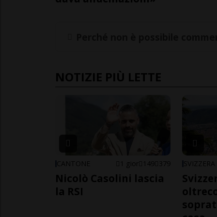
Perché non è possibile commen
NOTIZIE PIÙ LETTE
CANTONE
1 gior
149
379
SVIZZERA
Nicolò Casolini lascia
Svizzer
la RSI
oltrec
soprat