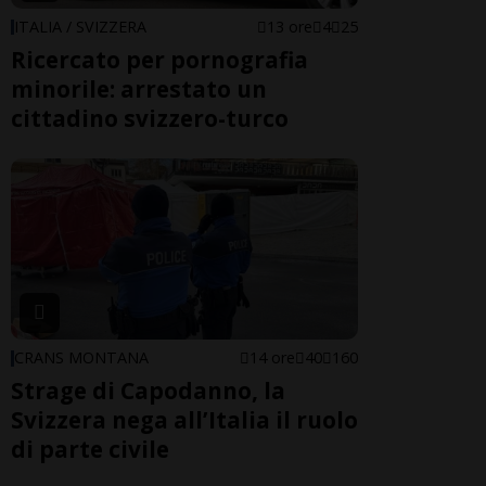
ITALIA / SVIZZERA
13 ore
4
25
Ricercato per pornografia
minorile: arrestato un
cittadino svizzero-turco
CRANS MONTANA
14 ore
40
160
Strage di Capodanno, la
Svizzera nega all’Italia il ruolo
di parte civile