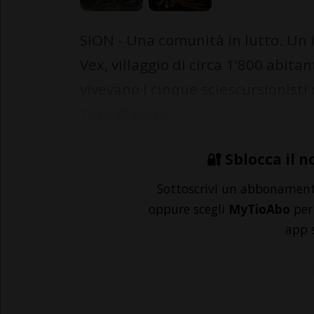
SION - Una comunità in lutto. Un 
Vex, villaggio di circa 1'800 abitan
vivevano i cinque sciescursionisti 
Tête Blanche. S...
🔐 Sblocca il n
Sottoscrivi un abbonamen
oppure scegli
MyTioAbo
per 
app 