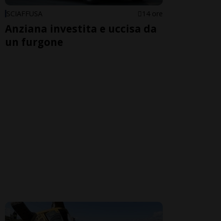
SCIAFFUSA
14 ore
Anziana investita e uccisa da
un furgone