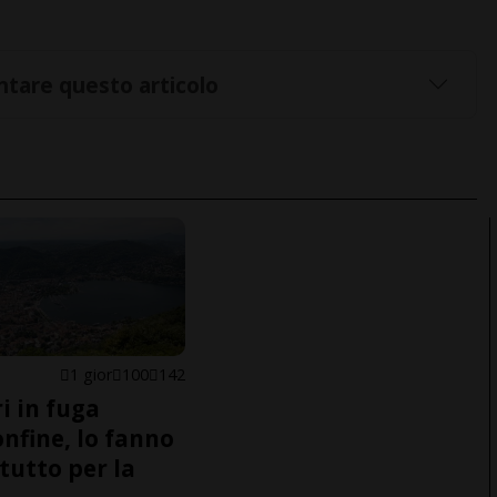
tare questo articolo
1 gior
100
142
i in fuga
onfine, lo fanno
tutto per la