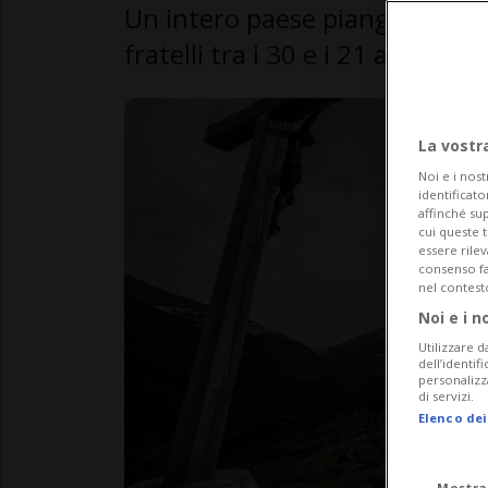
Un intero paese piange i suoi c
fratelli tra i 30 e i 21 anni, di
La vostr
Noi e i nost
identificato
affinché sup
cui queste 
essere rile
consenso fac
nel contest
Noi e i n
Utilizzare d
dell’identif
personalizz
di servizi.
Elenco dei
Mostra