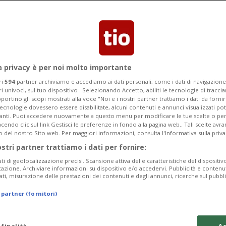
ittadini scomparsi. Si tratta di tre
 un loro cugino di 44 anni e dello zio.
a privacy è per noi molto importante
ri
594
partner archiviamo e accediamo ai dati personali, come i dati di navigazione 
ri univoci, sul tuo dispositivo . Selezionando Accetto, abiliti le tecnologie di tracc
portino gli scopi mostrati alla voce "Noi e i nostri partner trattiamo i dati da fornir
tecnologie dovessero essere disabilitate, alcuni contenuti e annunci visualizzati 
vanti. Puoi accedere nuovamente a questo menu per modificare le tue scelte o per
endo clic sul link Gestisci le preferenze in fondo alla pagina web.. Tali scelte avr
o del nostro Sito web. Per maggiori informazioni, consulta l'Informativa sulla priva
ostri partner trattiamo i dati per fornire:
ati di geolocalizzazione precisi. Scansione attiva delle caratteristiche del dispositivo 
icazione. Archiviare informazioni su dispositivo e/o accedervi. Pubblicità e contenu
ati, misurazione delle prestazioni dei contenuti e degli annunci, ricerche sul pubbl
 partner (fornitori)
 finalità
Ac