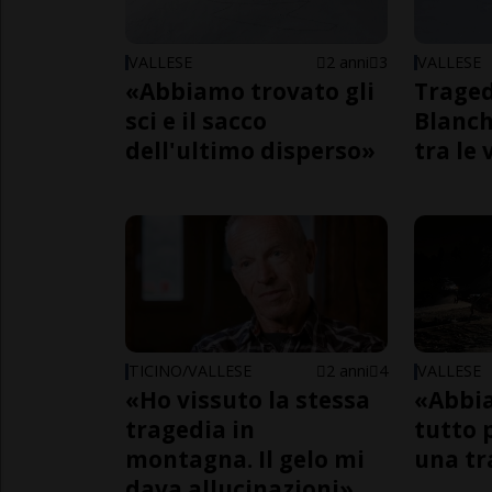
VALLESE
2 anni
3
VALLESE
«Abbiamo trovato gli
Traged
sci e il sacco
Blanche
dell'ultimo disperso»
tra le 
TICINO/VALLESE
2 anni
4
VALLESE
«Ho vissuto la stessa
«Abbia
tragedia in
tutto p
montagna. Il gelo mi
una t
dava allucinazioni»