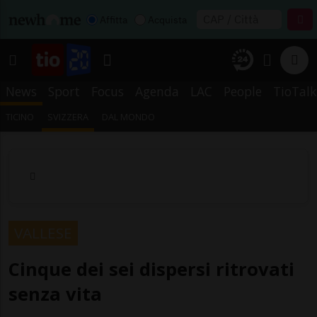
Affitta
Acquista
News
Sport
Focus
Agenda
LAC
People
TioTalk
TICINO
SVIZZERA
DAL MONDO
VALLESE
Cinque dei sei dispersi ritrovati
senza vita