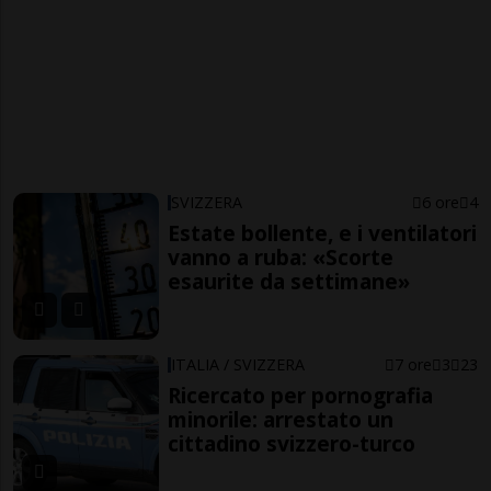
SVIZZERA
6 ore
4
Estate bollente, e i ventilatori
vanno a ruba: «Scorte
esaurite da settimane»
ITALIA / SVIZZERA
7 ore
3
23
Ricercato per pornografia
minorile: arrestato un
cittadino svizzero-turco