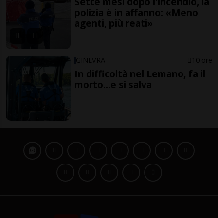
Sette mesi dopo l'incendio, la
polizia è in affanno: «Meno
agenti, più reati»
GINEVRA
10 ore
In difficoltà nel Lemano, fa il
morto...e si salva