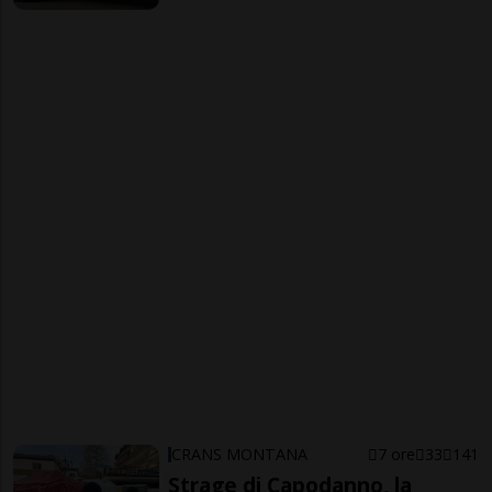
CRANS MONTANA
7 ore
33
141
Strage di Capodanno, la