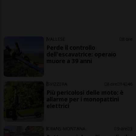
VALLESE
8 ore
Perde il controllo
dell'escavatrice: operaio
muore a 39 anni
SVIZZERA
8 ore
14
46
Più pericolosi delle moto: è
allarme per i monopattini
elettrici
CRANS-MONTANA
9 ore
3