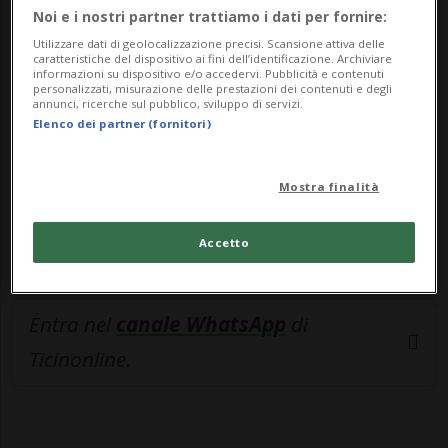
🔐 Sblocca il nostro archivio
Noi e i nostri partner trattiamo i dati per fornire:
esclusivo!
Utilizzare dati di geolocalizzazione precisi. Scansione attiva delle
caratteristiche del dispositivo ai fini dell’identificazione. Archiviare
informazioni su dispositivo e/o accedervi. Pubblicità e contenuti
Sottoscrivi un abbonamento
Archivio
per
personalizzati, misurazione delle prestazioni dei contenuti e degli
annunci, ricerche sul pubblico, sviluppo di servizi.
leggere questo articolo, oppure scegli
Elenco dei partner (fornitori)
MyTioAbo
per accedere all'archivio e
navigare su sito e app senza pubblicità.
Mostra finalità
ACCEDI
Accetto
Entra nel
canale WhatsApp
di
Ticinonline.