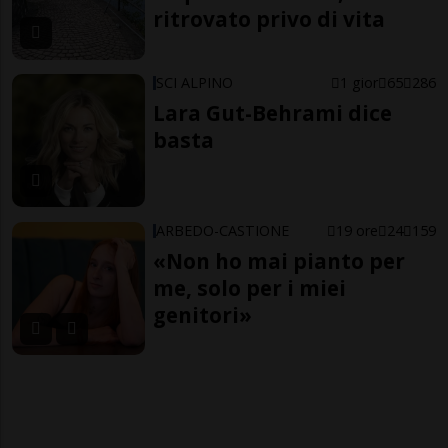
ritrovato privo di vita
SCI ALPINO
1 gior
65
286
Lara Gut-Behrami dice
basta
ARBEDO-CASTIONE
19 ore
24
159
«Non ho mai pianto per
me, solo per i miei
genitori»