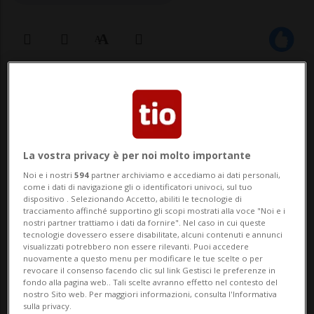
11 mar 2024 - 06:50
Aggiornamento 07:07
ZERMATT - Cinque delle sei persone che
mancavano all'appello da sabato 9 marzo
La vostra privacy è per noi molto importante
sopra Zermatt sono state ritrovate prive di
Noi e i nostri
594
partner archiviamo e accediamo ai dati personali,
come i dati di navigazione gli o identificatori univoci, sul tuo
vita.Lo ha comunicato nelle prime ore di
dispositivo . Selezionando Accetto, abiliti le tecnologie di
tracciamento affinché supportino gli scopi mostrati alla voce "Noi e i
lunedì la Polizia cantonale vallesana. Una
nostri partner trattiamo i dati da fornire". Nel caso in cui queste
tecnologie dovessero essere disabilitate, alcuni contenuti e annunci
equipe composta da tre soccorritori e un
visualizzati potrebbero non essere rilevanti. Puoi accedere
nuovamente a questo menu per modificare le tue scelte o per
a...
revocare il consenso facendo clic sul link Gestisci le preferenze in
fondo alla pagina web.. Tali scelte avranno effetto nel contesto del
nostro Sito web. Per maggiori informazioni, consulta l'Informativa
sulla privacy.