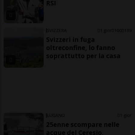
RSI
SVIZZERA
1 gior
100
139
Svizzeri in fuga
oltreconfine, lo fanno
soprattutto per la casa
LUGANO
1 gior
25enne scompare nelle
acque del Ceresio,