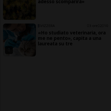
adesso scomparirà»
SVIZZERA
3 ore
2
10
«Ho studiato veterinaria, ora
me ne pento», capita a una
laureata su tre