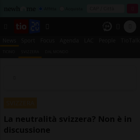
Affitta
Acquista
News
Sport
Focus
Agenda
LAC
People
TioTalk
TICINO
SVIZZERA
DAL MONDO
SVIZZERA
La neutralità svizzera? Non è in
discussione