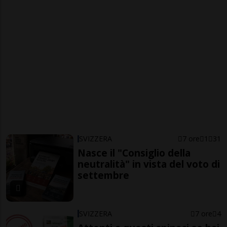
SVIZZERA
7 ore
1
31
Nasce il "Consiglio della
neutralità" in vista del voto di
settembre
SVIZZERA
7 ore
4