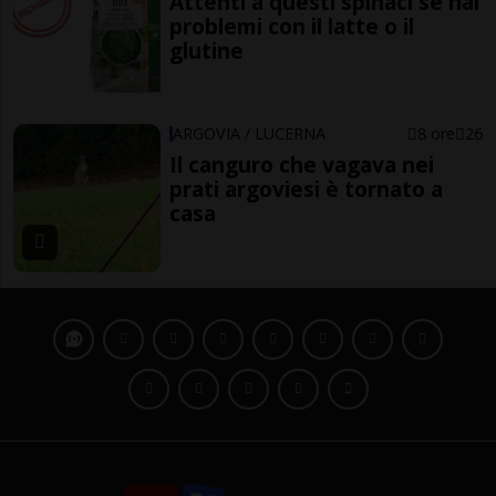
Attenti a questi spinaci se hai
problemi con il latte o il
glutine
ARGOVIA / LUCERNA
8 ore
26
Il canguro che vagava nei
prati argoviesi è tornato a
casa