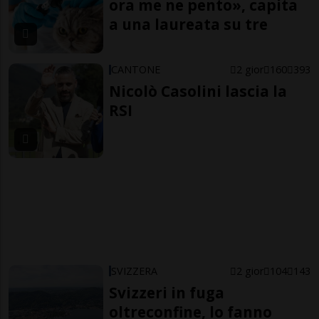
ora me ne pento», capita
a una laureata su tre
CANTONE
2 gior
160
393
Nicolò Casolini lascia la
RSI
SVIZZERA
2 gior
104
143
Svizzeri in fuga
oltreconfine, lo fanno