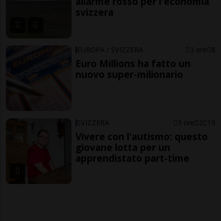
allarme rosso per l'economia
svizzera
EUROPA / SVIZZERA
3 ore
8
Euro Millions ha fatto un
nuovo super-milionario
SVIZZERA
3 ore
2
19
Vivere con l'autismo: questo
giovane lotta per un
apprendistato part-time