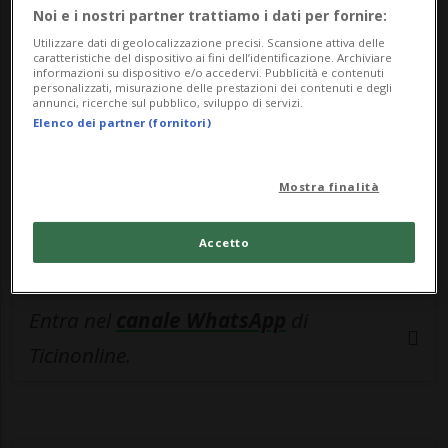
🔐 Sblocca il nostro archivio
Noi e i nostri partner trattiamo i dati per fornire:
esclusivo!
Utilizzare dati di geolocalizzazione precisi. Scansione attiva delle
caratteristiche del dispositivo ai fini dell’identificazione. Archiviare
informazioni su dispositivo e/o accedervi. Pubblicità e contenuti
Sottoscrivi un abbonamento
Archivio
per
personalizzati, misurazione delle prestazioni dei contenuti e degli
annunci, ricerche sul pubblico, sviluppo di servizi.
leggere questo articolo, oppure scegli
Elenco dei partner (fornitori)
MyTioAbo
per accedere all'archivio e
navigare su sito e app senza pubblicità.
Mostra finalità
ACCEDI
Accetto
Entra nel
canale WhatsApp
di
Ticinonline.