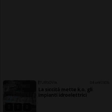
TURGOVIA
4 ore
3
6
La siccità mette k.o. gli
impianti idroelettrici