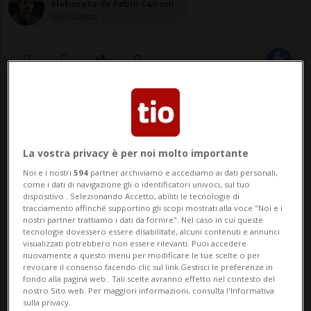
elaborata da Fabio Caironi
Giornalista
12 mar 2023 - 08:44
5
BERNA - La neutralità della Svizzera deve
La vostra privacy è per noi molto importante
mantenere il suo «nocciolo duro», secondo
Noi e i nostri
594
partner archiviamo e accediamo ai dati personali,
come i dati di navigazione gli o identificatori univoci, sul tuo
il presidente della Confederazione Alain
dispositivo . Selezionando Accetto, abiliti le tecnologie di
tracciamento affinché supportino gli scopi mostrati alla voce "Noi e i
Berset. «Rappresenta l'attaccamento al
nostri partner trattiamo i dati da fornire". Nel caso in cui queste
tecnologie dovessero essere disabilitate, alcuni contenuti e annunci
diritto umanitario e ai diritti umani, la
visualizzati potrebbero non essere rilevanti. Puoi accedere
nuovamente a questo menu per modificare le tue scelte o per
protezione dei civi...
revocare il consenso facendo clic sul link Gestisci le preferenze in
fondo alla pagina web.. Tali scelte avranno effetto nel contesto del
nostro Sito web. Per maggiori informazioni, consulta l'Informativa
sulla privacy.