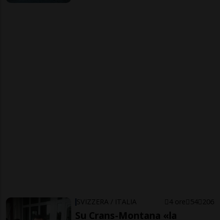
SVIZZERA / ITALIA
4 ore
54
206
Su Crans-Montana «la