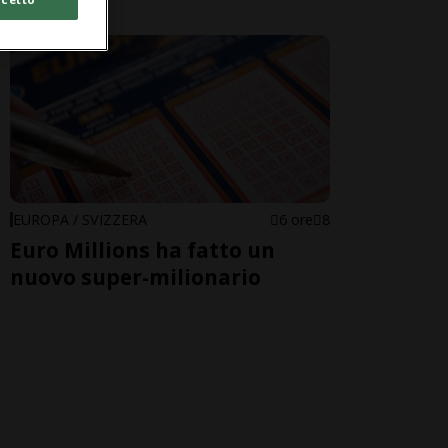
EUROPA / SVIZZERA
6 ore
8
Euro Millions ha fatto un
nuovo super-milionario