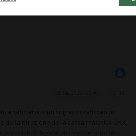
25 feb 2023 - 09:40
13
enza sanitaria è un sogno irrealizzabile,
 della direzione della cassa malattia ÖKK.
e prestazioni legate alla salute sono in