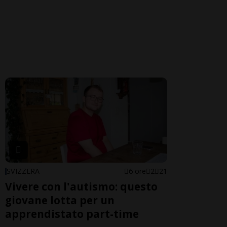
SVIZZERA
6 ore
2
21
Vivere con l'autismo: questo
giovane lotta per un
apprendistato part-time