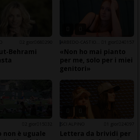
NO
2 gior
68
290
ARBEDO-CASTIONE
1 gior
24
157
ut-Behrami
«Non ho mai pianto
asta
per me, solo per i miei
genitori»
2 gior
15
32
SCI ALPINO
1 gior
24
97
do non è uguale
Lettera da brividi per