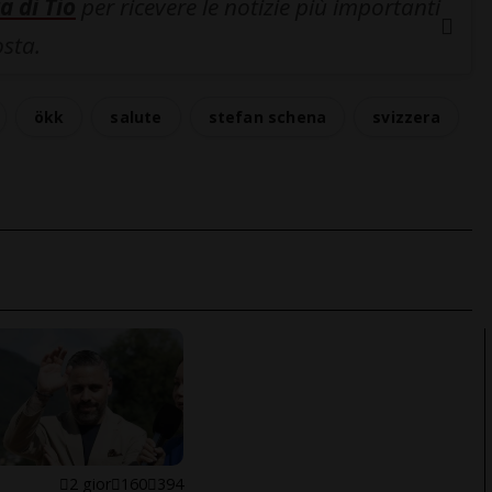
a di Tio
per ricevere le notizie più importanti
osta.
ökk
salute
stefan schena
svizzera
E
2 gior
160
394