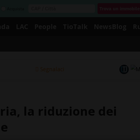
Acquista
nda
LAC
People
TioTalk
NewsBlog
R
Segnalaci
ria, la riduzione dei
ne