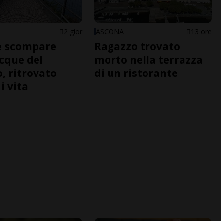
2 gior
ASCONA
13 ore
e scompare
Ragazzo trovato
acque del
morto nella terrazza
o, ritrovato
di un ristorante
i vita