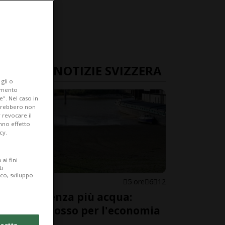
ULTIME NOTIZIE SVIZZERA
gli o
iamento
e". Nel caso in
potrebbero non
 revocare il
anno effetto
cy.
ai fini
ti
ico, sviluppo
SVIZZERA
5 ore
6
12
Il Reno senza più acqua:
allarme rosso per l'economia
svizzera
cetto