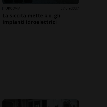
TURGOVIA
7 ore
3
7
La siccità mette k.o. gli
impianti idroelettrici