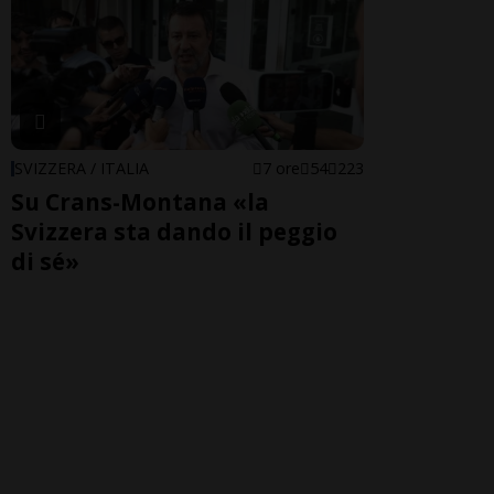
SVIZZERA / ITALIA
7 ore
54
223
Su Crans-Montana «la
Svizzera sta dando il peggio
di sé»