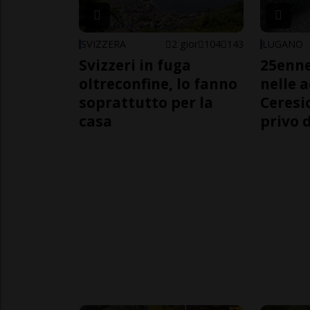
SVIZZERA
2 gior
104
143
LUGANO
Svizzeri in fuga
25enn
oltreconfine, lo fanno
nelle 
soprattutto per la
Ceresi
casa
privo d