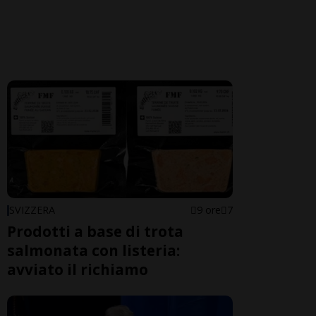
SVIZZERA
9 ore
7
Prodotti a base di trota
salmonata con listeria:
avviato il richiamo