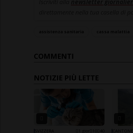
Iscriviti alla
newsletter giornalier
direttamente nella tua casella di p
assistenza sanitaria
cassa malattia
COMMENTI
NOTIZIE PIÙ LETTE
SVIZZERA
1 gior
10
40
CANTON