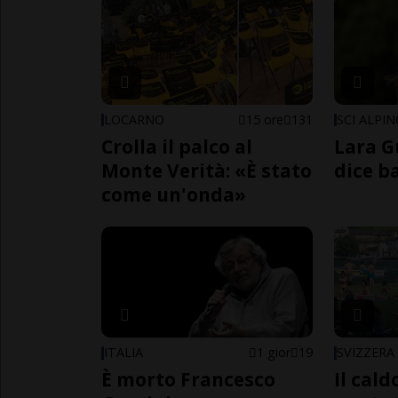
LOCARNO
15 ore
131
SCI ALPI
Crolla il palco al
Lara G
Monte Verità: «È stato
dice b
come un'onda»
ITALIA
1 gior
19
SVIZZERA
È morto Francesco
Il cal