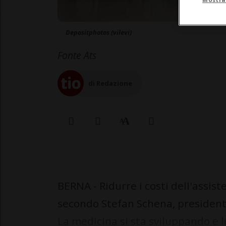
Depositphotos (vilevi)
Fonte Ats
di Redazione
BERNA - Ridurre i costi dell'assist
secondo Stefan Schena, presidente
La medicina si sta sviluppando e l