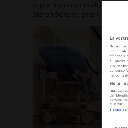
«I premi non sono altro che il r
Stefan Schena, presidente dell
La vostr
Noi e i nost
identificato
affinché sup
cui queste 
essere rile
consenso fac
nel contest
Noi e i n
Utilizzare d
dell’identif
personalizz
di servizi.
Elenco dei
Mostra