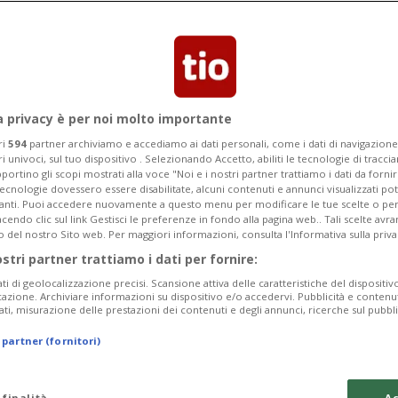
iflesso di questi costi crescenti» spiega
a direzione della cassa malattia ÖKK
a privacy è per noi molto importante
ri
594
partner archiviamo e accediamo ai dati personali, come i dati di navigazione 
ri univoci, sul tuo dispositivo . Selezionando Accetto, abiliti le tecnologie di tracc
portino gli scopi mostrati alla voce "Noi e i nostri partner trattiamo i dati da fornir
tecnologie dovessero essere disabilitate, alcuni contenuti e annunci visualizzati 
vanti. Puoi accedere nuovamente a questo menu per modificare le tue scelte o per
endo clic sul link Gestisci le preferenze in fondo alla pagina web.. Tali scelte avr
o del nostro Sito web. Per maggiori informazioni, consulta l'Informativa sulla priva
ostri partner trattiamo i dati per fornire:
ati di geolocalizzazione precisi. Scansione attiva delle caratteristiche del dispositivo 
icazione. Archiviare informazioni su dispositivo e/o accedervi. Pubblicità e contenu
ati, misurazione delle prestazioni dei contenuti e degli annunci, ricerche sul pubbl
 partner (fornitori)
 finalità
Ac