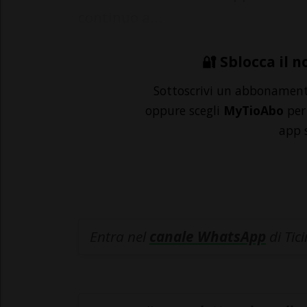
continuo a...
🔐 Sblocca il n
Sottoscrivi un abbonamen
oppure scegli
MyTioAbo
per 
app 
Entra nel
canale WhatsApp
di Tic