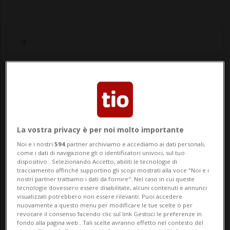
Notizie su Cassa
Malattia
La vostra privacy è per noi molto importante
Segui le notizie e gli approfondimenti su
Noi e i nostri
594
partner archiviamo e accediamo ai dati personali,
come i dati di navigazione gli o identificatori univoci, sul tuo
Cassa Malattia.
dispositivo . Selezionando Accetto, abiliti le tecnologie di
tracciamento affinché supportino gli scopi mostrati alla voce "Noi e i
nostri partner trattiamo i dati da fornire". Nel caso in cui queste
tecnologie dovessero essere disabilitate, alcuni contenuti e annunci
visualizzati potrebbero non essere rilevanti. Puoi accedere
nuovamente a questo menu per modificare le tue scelte o per
revocare il consenso facendo clic sul link Gestisci le preferenze in
fondo alla pagina web.. Tali scelte avranno effetto nel contesto del