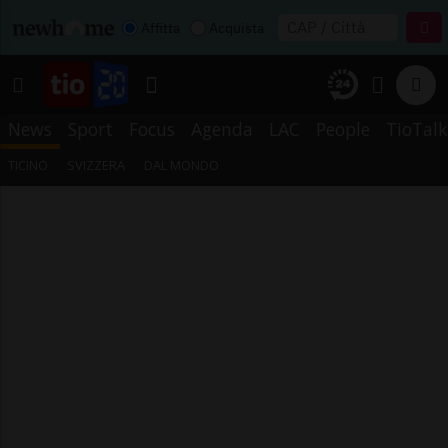
Affitta
Acquista
News
Sport
Focus
Agenda
LAC
People
TioTalk
TICINO
SVIZZERA
DAL MONDO